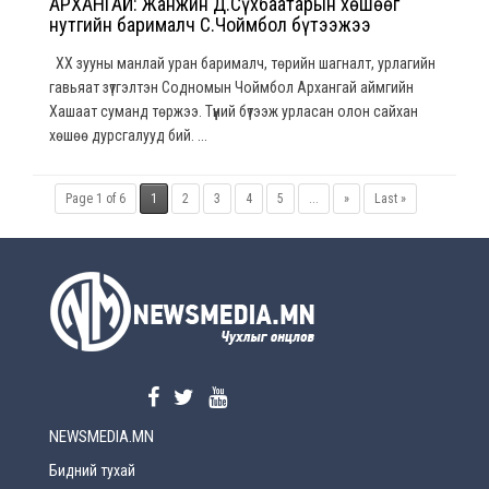
АРХАНГАЙ: Жанжин Д.Сүхбаатарын хөшөөг
нутгийн барималч С.Чоймбол бүтээжээ
XX зууны манлай уран барималч, төрийн шагналт, урлагийн
гавьяат зүтгэлтэн Содномын Чоймбол Архангай аймгийн
Хашаат суманд төржээ. Түүний бүтээж урласан олон сайхан
хөшөө дурсгалууд бий. ...
Page 1 of 6
1
2
3
4
5
...
»
Last »
NEWSMEDIA.MN
Бидний тухай