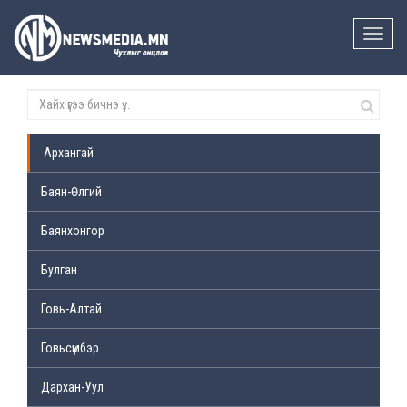
Toggle
naviga
Архангай
Баян-Өлгий
Баянхонгор
Булган
Говь-Алтай
Говьсүмбэр
Дархан-Уул