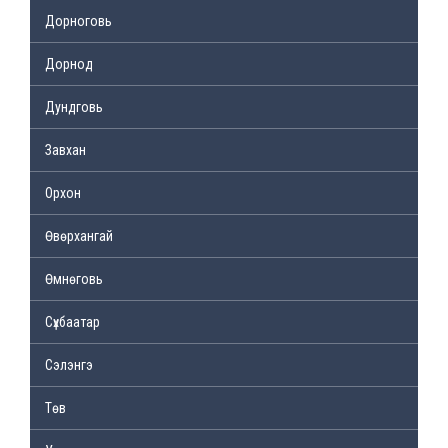
Дорноговь
Дорнод
Дундговь
Завхан
Орхон
Өвөрхангай
Өмнөговь
Сүхбаатар
Сэлэнгэ
Төв