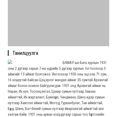
Танилцуулга
БНМАУ-ын Бага хурлын 1931
оны 2 дугаар сарын 7-ны өдрийн 5 дугаар хурлын тогтоолоор 5
аймгийг 13 аймаг болгожээ. Ингэснээр 1930 оны эцсээр 71 сум,
16 хошуутай байсан Цэцэрлэг мандал аймаг 35 сумтай Архангай
аймаг болон зохион байгуулагдав. 1931 онд Архангай аймаг нь
Наран, Их уул, Тосонцэнгэл, Цахир сумын нутгаар Завхан
аймагтай, Их жаргалант, Баянзүрх, Чандмана, Шинэ идэр сумын
нутгаар Хөвсгөл аймагтай, Могод, Гурванбулаг, Төв аймагтай,
Бүрд, Шанх, Бат-Өлзий сумын нутгаар Өвөрхангай аймагтай хил
залгаж байв. 1931 оны арван хоёрдугаар сарын тоо бүртгэлийн