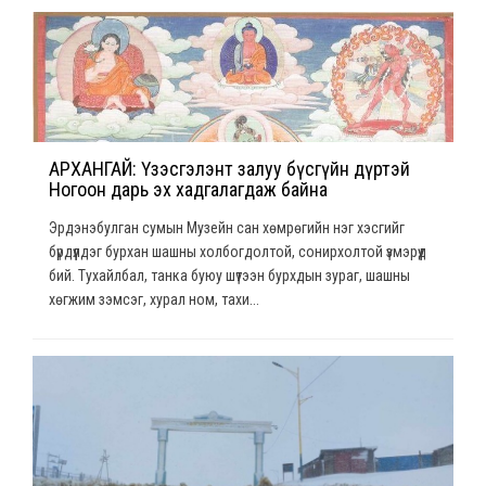
АРХАНГАЙ: Үзэсгэлэнт залуу бүсгүйн дүртэй
Ногоон дарь эх хадгалагдаж байна
Эрдэнэбулган сумын Музейн сан хөмрөгийн нэг хэсгийг
бүрдүүлдэг бурхан шашны холбогдолтой, сонирхолтой үзмэрүүд
бий. Тухайлбал, танка буюу шүтээн бурхдын зураг, шашны
хөгжим зэмсэг, хурал ном, тахи...