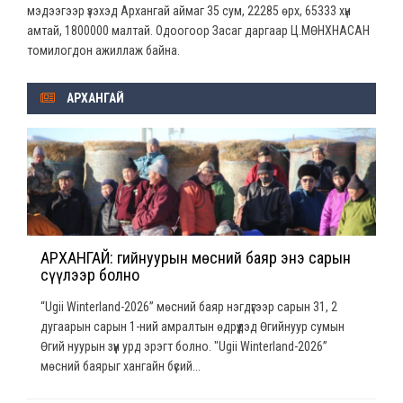
мэдээгээр үзэхэд Архангай аймаг 35 сум, 22285 өрх, 65333 хүн
амтай, 1800000 малтай. Одоогоор Засаг даргаар Ц.МӨНХНАСАН
томилогдон ажиллаж байна.
АРХАНГАЙ
АРХАНГАЙ: Өгийнуурын мөсний баяр энэ сарын
сүүлээр болно
“Ugii Winterland-2026” мөсний баяр нэгдүгээр сарын 31, 2
дугаарын сарын 1-ний амралтын өдрүүдэд Өгийнуур сумын
Өгий нуурын зүүн урд эрэгт болно. "Ugii Winterland-2026”
мөсний баярыг хангайн бүсий...