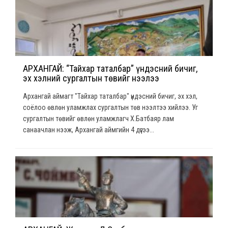
АРХАНГАЙ: “Тайхар таталбар” үндэсний бичиг,
эх хэлний сургалтын төвийг нээлээ
Архангай аймагт "Тайхар таталбар" үндэсний бичиг, эх хэл,
соёлоо өвлөн уламжлах сургалтын төв нээлтээ хийлээ. Уг
сургалтын төвийг өвлөн уламжлагч Х.Батбаяр лам
санаачлан нээж, Архангай аймгийн 4 дүгээ...