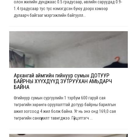
олон жилийн дунджаас 0.5 градусаар, өвлийн саруудад 0.9-
1.4 градусаар тус тус нэмэгдсэн буюу дээрх хэмээр
дулаарч байгааг мэргэжлийн байгуулл...
Архангай аймгийн Өгийнуур сумын ДОТУУР
БАЙРНЫ ХҮҮХДҮҮД ЗУТРУУХАН АМЬДАРЧ
БАЙНА
Өгийнуур сумын сургуулийн 1 тэрбум 600 гаруй сая
төгрөгийн хөрөнгө оруулалттай дотуур байрны барилгын
ажил зогсоод 4 жил болж байна. Уг нь энэ онд 169,0 сая
төгрөгийн санхүүжилт тавигджээ. Гүйцэтгэгч ...