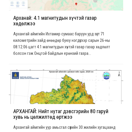
Арханай: 4.1 магнитудын хүчтэй газар
хөдөлжээ
Архангай аймгийн Ихтамир сумаас баруун урд зүгт 71
километрийн зайд өнөөдөр буюу нэгдүгээр сарын 26-ны
08:12:06 цагт 4.1 магнитудын хүчтэй газар газар хөдлөлт
болсон гэж Онцгой байдлын ерөнхий газра...
АРХАНГАЙ: Нийт нутаг дэвсгэрийн 80 гаруй
хувь нь цөлжилтөд өртжээ
Архангай аймгийн уур амьсгал сүүлийн 30 жилийн хугацаанд