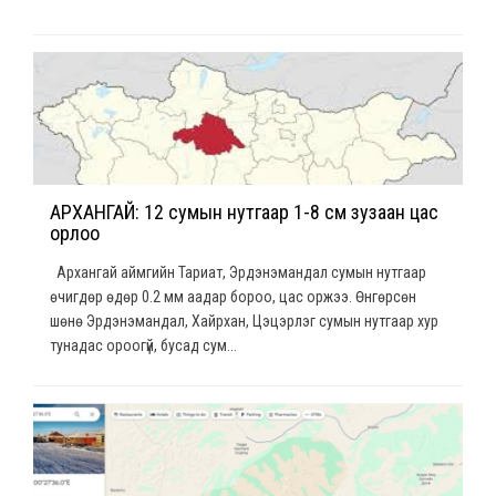
АРХАНГАЙ: 12 сумын нутгаар 1-8 см зузаан цас
орлоо
Архангай аймгийн Тариат, Эрдэнэмандал сумын нутгаар
өчигдөр өдөр 0.2 мм аадар бороо, цас оржээ. Өнгөрсөн
шөнө Эрдэнэмандал, Хайрхан, Цэцэрлэг сумын нутгаар хур
тунадас ороогүй, бусад сум...