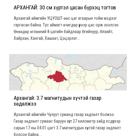
АРХАНГАЙ: 30 см хүртэл цасан бүрхэц тогтов
Архангай аймгийн УЦУОШТ-өөс цаг агаарын тойм мэдээг
гаргасан байна. Тус аймагт өчигдөр үүрээр цас орж эхэлсэн.
Өнөөдөр өглөөний 8 цагийн байдлаар Өгийнуур, Өлзийт,
Хайрхан, Хангай, Хашаат, Цэцэрлэг...
Архангай: 3.7 магнитудын хүчтэй газар
хөдөлжээ
Архангай аймгийн Чулуут суманд газар хөдлөлт болжээ.
Газар хөдлөлт сумаас баруун зүгт 27 километр зайд есдүгээр
сарын 17-ны 04.01 цагт 3.7 магнитудын хүчтэй газар хөдлөлт
болсон байна....