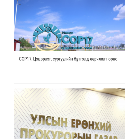
СОР17: Цэцэрлэг, сургуулийн бүртгэлд өөрчлөлт орно