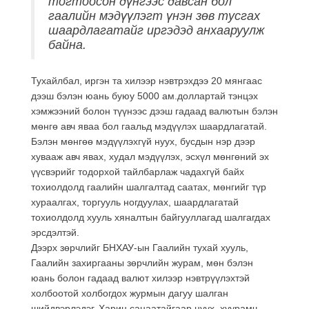
тогтоосон дүнгээс давсан бол
гаалийн мэдүүлэгт үнэн зөв тусгах
шаардлагатайг иргэдэд анхааруулж
байна.
Тухайлбал, иргэн та хилээр нэвтрэхдээ 20 мянгаас
дээш бэлэн юань буюу 5000 ам.доллартай тэнцэх
хэмжээний болон түүнээс дээш гадаад валютын бэлэн
мөнгө авч яваа бол гаальд мэдүүлэх шаардлагатай.
Бэлэн мөнгөө мэдүүлэхгүй нуух, бусдын нэр дээр
хувааж авч явах, худал мэдүүлэх, эсхүл мөнгөний эх
үүсвэрийг тодорхой тайлбарлаж чадахгүй байх
тохиолдолд гаалийн шалгалтад саатах, мөнгийг түр
хураалгах, торгууль ногдуулах, шаардлагатай
тохиолдолд хууль хяналтын байгууллагад шалгагдах
эрсдэлтэй.
Дээрх зөрчлийг БНХАУ-ын Гаалийн тухай хууль,
Гаалийн захиргааны зөрчлийн журам, мөн бэлэн
юань болон гадаад валют хилээр нэвтрүүлэхтэй
холбоотой холбогдох журмын дагуу шалган
шийдвэрлэдэг. Харин санаатайгаар нуух, хуурамч