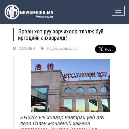
Toggle
naviga
Эрээн хот руу зорчихоор төлөвлөж буй
иргэдийн анхааралд!
2026-06-4
Мэдээ, мэдээлэл
БНХАУ-ын хилээр нэвтрэх үед авч
яваа бэлэн мөнгөний хэмжээ