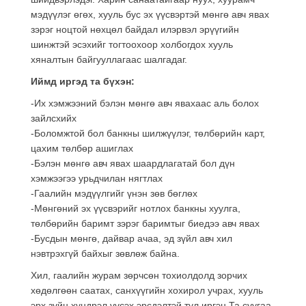
мэдүүлэг өгөх, хууль бус эх үүсвэртэй мөнгө авч явах
зэрэг ноцтой нөхцөл байдал илэрвэл эрүүгийн
шинжтэй эсэхийг тогтоохоор холбогдох хууль
хяналтын байгууллагаас шалгадаг.
Иймд иргэд та бүхэн:
-Их хэмжээний бэлэн мөнгө авч явахаас аль болох
зайлсхийх
-Боломжтой бол банкны шилжүүлэг, төлбөрийн карт,
цахим төлбөр ашиглах
-Бэлэн мөнгө авч явах шаардлагатай бол дүн
хэмжээгээ урьдчилан нягтлах
-Гаалийн мэдүүлгийг үнэн зөв бөглөх
-Мөнгөний эх үүсвэрийг нотлох банкны хуулга,
төлбөрийн баримт зэрэг баримтыг биедээ авч явах
-Бусдын мөнгө, дайвар ачаа, эд зүйл авч хил
нэвтрэхгүй байхыг зөвлөж байна.
Хил, гаалийн журам зөрчсөн тохиолдолд зорчих
хөдөлгөөн саатах, санхүүгийн хохирол учрах, хууль
эрх зүйн хүндрэл үүсэх эрсдэлтэй тул иргэн Та суугаа