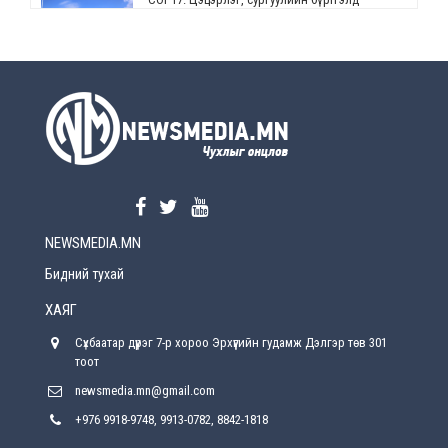
өөрчлөлт орно
2026-08-5
УЕПГ: Биеэ үнэлэхийг зохион байгуулж, хүн
худалдаалсан хэргүүдийг шүүхэд
шилжүүлжээ
2026-08-5
Өнөөдрийн онч үг
2026-08-5
NEWSMEDIA.MN
Энэ сарын 15-наас эхлэн замын хөдөлгөөнд
өөрчлөлт орно
Бидний тухай
2026-08-4
ХАЯГ
С.Бямбацогт: Иргэд, бизнес эрхлэгчдэд
Сүхбаатар дүүрэг 7-р хороо Эрхүүгийн гудамж Дэлгэр төв 301
хүрсэн өгөөжөөрөө ажлаа үнэлж, хэрэгжилтээ
тайлагнадаг байх ёстой
тоот
2026-08-4
newsmedia.mn@gmail.com
+976 9918-9748, 9913-0782, 8842-1818
Улсын онцгой комисс өвөлжилтийн бэлтгэл,
бэлэн байдлыг хангах чиглэлээр хуралдлаа