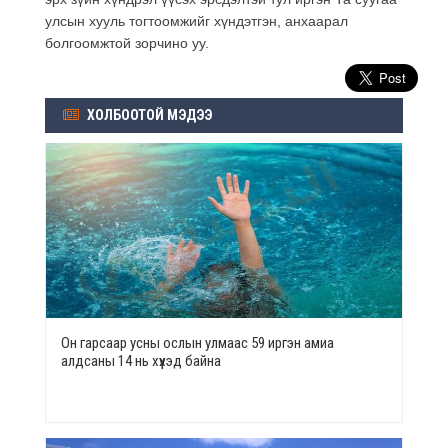
улсын хууль тогтоомжийг хүндэтгэн, анхаарал
болгоомжтой зорчино уу.
ХОЛБООТОЙ МЭДЭЭ
Он гарсаар усны ослын улмаас 59 иргэн амиа
алдсаны 14 нь хүүхэд байна