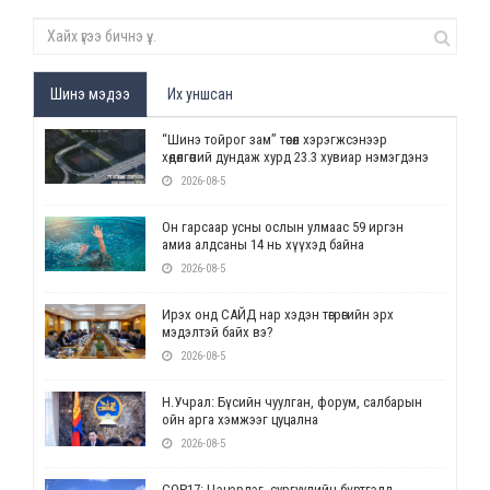
Шинэ мэдээ
Их уншсан
“Шинэ тойрог зам” төсөл хэрэгжсэнээр
хөдөлгөөний дундаж хурд 23.3 хувиар нэмэгдэнэ
2026-08-5
Он гарсаар усны ослын улмаас 59 иргэн
амиа алдсаны 14 нь хүүхэд байна
2026-08-5
Ирэх онд САЙД нар хэдэн төгрөгийн эрх
мэдэлтэй байх вэ?
2026-08-5
Н.Учрал: Бүсийн чуулган, форум, салбарын
ойн арга хэмжээг цуцална
2026-08-5
СОР17: Цэцэрлэг, сургуулийн бүртгэлд