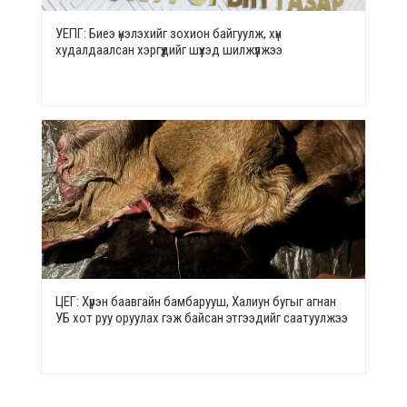
УЕПГ: Биеэ үнэлэхийг зохион байгуулж, хүн
худалдаалсан хэргүүдийг шүүхэд шилжүүлжээ
ЦЕГ: Хүрэн баавгайн бамбарууш, Халиун бугыг агнан
УБ хот руу оруулах гэж байсан этгээдийг саатуулжээ