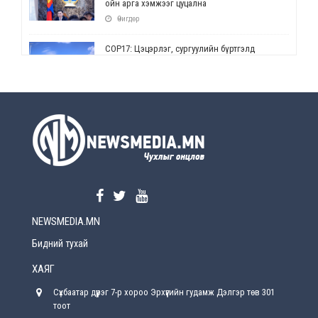
ойн арга хэмжээг цуцална
Өчигдөр
СОР17: Цэцэрлэг, сургуулийн бүртгэлд
өөрчлөлт орно
Өчигдөр
УЕПГ: Биеэ үнэлэхийг зохион байгуулж, хүн
худалдаалсан хэргүүдийг шүүхэд
шилжүүлжээ
Өчигдөр
Өнөөдрийн онч үг
Өчигдөр
NEWSMEDIA.MN
Энэ сарын 15-наас эхлэн замын хөдөлгөөнд
өөрчлөлт орно
Бидний тухай
2026-08-4
ХАЯГ
С.Бямбацогт: Иргэд, бизнес эрхлэгчдэд
Сүхбаатар дүүрэг 7-р хороо Эрхүүгийн гудамж Дэлгэр төв 301
хүрсэн өгөөжөөрөө ажлаа үнэлж, хэрэгжилтээ
тайлагнадаг байх ёстой
тоот