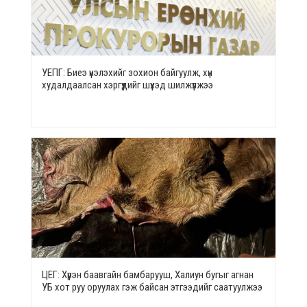
УЕПГ: Биеэ үнэлэхийг зохион байгуулж, хүн
худалдаалсан хэргүүдийг шүүхэд шилжүүлжээ
ЦЕГ: Хүрэн баавгайн бамбарууш, Халиун бугыг агнан
УБ хот руу оруулах гэж байсан этгээдийг саатуулжээ