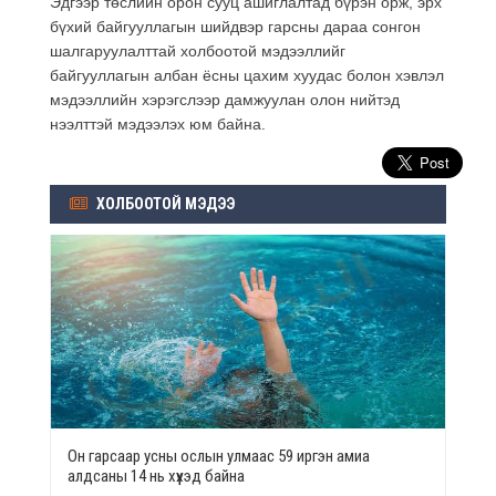
Эдгээр төслийн орон сууц ашиглалтад бүрэн орж, эрх
бүхий байгууллагын шийдвэр гарсны дараа сонгон
шалгаруулалттай холбоотой мэдээллийг
байгууллагын албан ёсны цахим хуудас болон хэвлэл
мэдээллийн хэрэгслээр дамжуулан олон нийтэд
нээлттэй мэдээлэх юм байна.
ХОЛБООТОЙ МЭДЭЭ
Он гарсаар усны ослын улмаас 59 иргэн амиа
алдсаны 14 нь хүүхэд байна