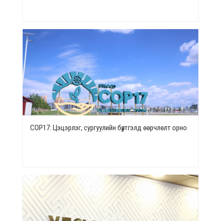
СОР17: Цэцэрлэг, сургуулийн бүртгэлд өөрчлөлт орно