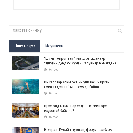
Шинэ мэдээ
Их уншсан
“Шинэ тойрог зам” төсөл хэрэгжсэнээр
хөдөлгөөний дундаж хурд 23.3 хувиар нэмэгдэнэ
Өчигдөр
Он гарсаар усны ослын улмаас 59 иргэн
амиа алдсаны 14 нь хүүхэд байна
Өчигдөр
Ирэх онд САЙД нар хэдэн төгрөгийн эрх
мэдэлтэй байх вэ?
Өчигдөр
Н.Учрал: Бүсийн чуулган, форум, салбарын