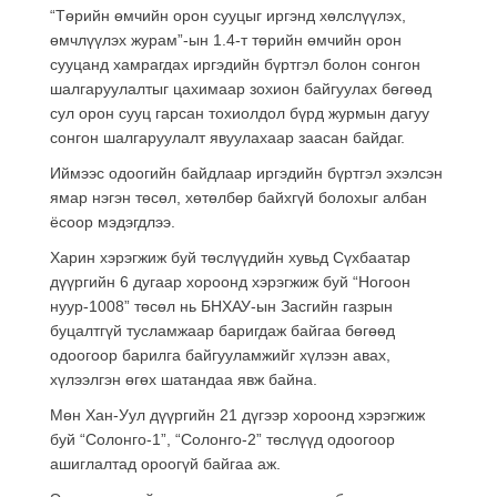
“Төрийн өмчийн орон сууцыг иргэнд хөлслүүлэх,
өмчлүүлэх журам”-ын 1.4-т төрийн өмчийн орон
сууцанд хамрагдах иргэдийн бүртгэл болон сонгон
шалгаруулалтыг цахимаар зохион байгуулах бөгөөд
сул орон сууц гарсан тохиолдол бүрд журмын дагуу
сонгон шалгаруулалт явуулахаар заасан байдаг.
Иймээс одоогийн байдлаар иргэдийн бүртгэл эхэлсэн
ямар нэгэн төсөл, хөтөлбөр байхгүй болохыг албан
ёсоор мэдэгдлээ.
Харин хэрэгжиж буй төслүүдийн хувьд Сүхбаатар
дүүргийн 6 дугаар хороонд хэрэгжиж буй “Ногоон
нуур-1008” төсөл нь БНХАУ-ын Засгийн газрын
буцалтгүй тусламжаар баригдаж байгаа бөгөөд
одоогоор барилга байгууламжийг хүлээн авах,
хүлээлгэн өгөх шатандаа явж байна.
Мөн Хан-Уул дүүргийн 21 дүгээр хороонд хэрэгжиж
буй “Солонго-1”, “Солонго-2” төслүүд одоогоор
ашиглалтад ороогүй байгаа аж.