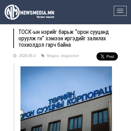
Toggle
naviga
ТОСК-ын нэрийг барьж “орон сууцанд
оруулж өгнө” хэмээн иргэдийг залилах
тохиолдол гарч байна
2026-06-3
Мэдээ, мэдээлэл