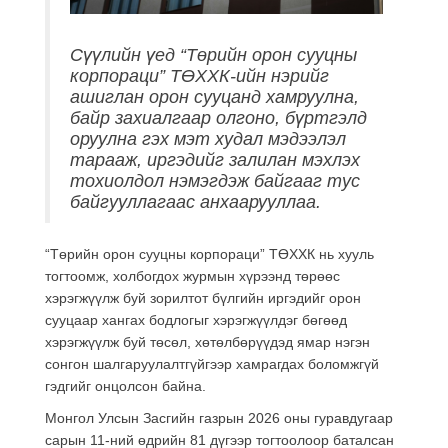
Сүүлийн үед “Төрийн орон сууцны
корпораци” ТӨХХК-ийн нэрийг
ашиглан орон сууцанд хамруулна,
байр захиалгаар олгоно, бүртгэлд
оруулна гэх мэт худал мэдээлэл
тарааж, иргэдийг залилан мэхлэх
тохиолдол нэмэгдэж байгааг тус
байгууллагаас анхаарууллаа.
“Төрийн орон сууцны корпораци” ТӨХХК нь хууль
тогтоомж, холбогдох журмын хүрээнд төрөөс
хэрэгжүүлж буй зорилтот бүлгийн иргэдийг орон
сууцаар хангах бодлогыг хэрэгжүүлдэг бөгөөд
хэрэгжүүлж буй төсөл, хөтөлбөрүүдэд ямар нэгэн
сонгон шалгаруулалтгүйгээр хамрагдах боломжгүй
гэдгийг онцолсон байна.
Монгол Улсын Засгийн газрын 2026 оны гуравдугаар
сарын 11-ний өдрийн 81 дүгээр тогтоолоор баталсан