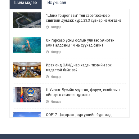
Шинэ мэдээ
Их уншсан
“Шинэ тойрог зам” төсөл хэрэгжсэнээр
хөдөлгөөний дундаж хурд 23.3 хувиар нэмэгдэнэ
Өчигдөр
Он гарсаар усны ослын улмаас 59 иргэн
амиа алдсаны 14 нь хүүхэд байна
Өчигдөр
Ирэх онд САЙД нар хэдэн төгрөгийн эрх
мэдэлтэй байх вэ?
Өчигдөр
Н.Учрал: Бүсийн чуулган, форум, салбарын
ойн арга хэмжээг цуцална
Өчигдөр
СОР17: Цэцэрлэг, сургуулийн бүртгэлд
өөрчлөлт орно
Өчигдөр