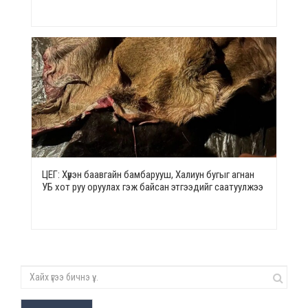
ЦЕГ: Хүрэн баавгайн бамбарууш, Халиун бугыг агнан
УБ хот руу оруулах гэж байсан этгээдийг саатуулжээ