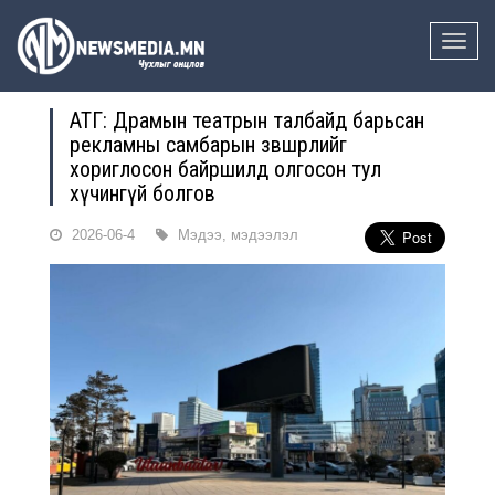
Toggle
naviga
АТГ: Драмын театрын талбайд барьсан
рекламны самбарын зөвшөөрлийг
хориглосон байршилд олгосон тул
хүчингүй болгов
2026-06-4
Мэдээ, мэдээлэл