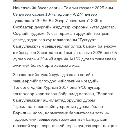
Нийслэлийн Засаг даргын Тамгын газраас 2025 оны
09 дүгээр сарын 18-ны өдрийн А/274 дүгээр
тушаалаар “Эс Би Би Эвер Инвестмент” ХХК-д
Сүхбаатар дүүргийн нэгдүгээр хорооны нутаг дэвсгэр,
Сөүлийн гудамж, Улсын драмын эрдмийн театрын
дэргэд гадна зар сурталчилгааны “Тулгуурт
байгууламж”-ын зөвшөөрлийг олгож байсан ба энэхүү
шийдвэрээр Засаг даргын Тамгын газрын 2026 оны 05
дугаар сарын 29-ний өдрийн А/156 дугаар тушаалаар
хүчингүй болгох арга хэмжээ авчээ.
Зөвшөөрлийн тухай хуульд заасан энгийн
зөвшөөрлийг олгохдоо нийслэлийн иргэдийн
Төлөөлөгчдийн Хурлын 2017 оны 9/10 дугаар
тогтоолоор хориглосон байршилд олгосон, “Барилга
байгууламжийг ашиглалтад оруулах дүрэм”,
“Цахилгаан техникийн угсралтын дүрэм” болон
Барилгын норм, нормативыг баримталсан эсэх нь
тодорхойгүй, зөвшөөрөл эзэмшигчтэй байгуулсан
гэрээний үүрэг хэрэгжээгүй, гэрээ цуцлах зэрэг нөхцөл