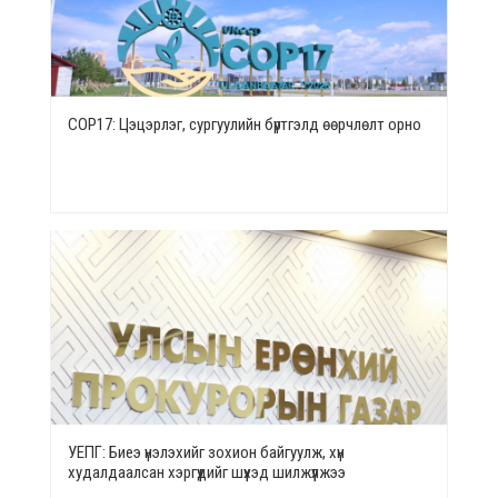
СОР17: Цэцэрлэг, сургуулийн бүртгэлд өөрчлөлт орно
УЕПГ: Биеэ үнэлэхийг зохион байгуулж, хүн
худалдаалсан хэргүүдийг шүүхэд шилжүүлжээ