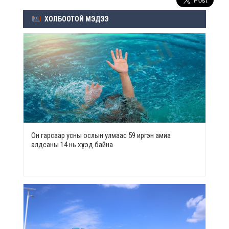
ХОЛБООТОЙ МЭДЭЭ
Он гарсаар усны ослын улмаас 59 иргэн амиа
алдсаны 14 нь хүүхэд байна