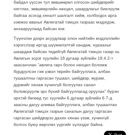
байдал үүссэн тул зөвшөөрөл олгосон шийдвэрийг
нягтлах, зөвшөөрлийн нөхцөл, шаардлагыг биелүүлж
байгаа эсэхэд хяналт шалгалт хийж, холбогдох арга
хэмжээ авахыг Авлигатай тэмцэх газраас мэдэгдэж,
анхааруулаад байсан юм.
Түүнчлэн дээрх асуудлаар олон нийтийн мэдээллийн
хэрэгслээр иргэд шүүмжлэлтэй хандаж, нураахыг
шаардаж байсан төдийгүй Авлигатай тэмцэх газар нь
Авлигын эсрэг хуулийн 18 дугаар зүйлийн 18.4.2-т
заасанчлан “авлига гарч болох нөхцөл боломж
бүрдүүлсэн гэж үзвэл төрийн байгууллага, албан
тушаалтны гаргасан тушаал, шийдвэр, журам,
дүрмийг хянаж хүчингүй болгуулах санал
боловсруулж эрх бүхий байгууллагад оруулах” бүрэн
эрхтэй бөгөөд тус хуулийн 6 дугаар зүйлийн 6.7-д
заасны дагуу аливаа байгууллага, албан тушаалтан
Авлигатай тэмцэх газрын саналын дагуу гаргасан
гаргасан шийдвэрээ дахин хянан үзэж, хүчингүй
болгох буюу өөрчлөх үүргийг хүлээдэг байна.