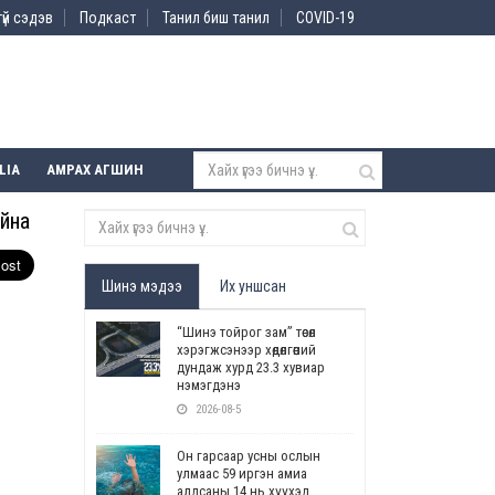
үй сэдэв
Подкаст
Танил биш танил
COVID-19
LIA
АМРАХ АГШИН
айна
Шинэ мэдээ
Их уншсан
“Шинэ тойрог зам” төсөл
хэрэгжсэнээр хөдөлгөөний
дундаж хурд 23.3 хувиар
нэмэгдэнэ
2026-08-5
Он гарсаар усны ослын
улмаас 59 иргэн амиа
алдсаны 14 нь хүүхэд