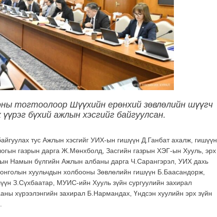
оны тогтоолоор Шүүхийн ерөнхий зөвлөлийн шүүгч
 үүрэг бүхий ажлын хэсгийг байгуулсан.
айгуулах тус Ажлын хэсгийг УИХ-ын гишүүн Д.Ганбат ахалж, гишүү
огын газрын дарга Ж.Мөнхболд, Засгийн газрын ХЭГ-ын Хууль, эрх
дын Намын бүлгийн Ажлын албаны дарга Ч.Сарангэрэл, УИХ дахь
Монголын хуульчдын холбооны Зөвлөлийн гишүүн Б.Баасандорж,
үн З.Сүхбаатар, МУИС-ийн Хууль зүйн сургуулийн захирал
аны хүрээлэнгийн захирал Б.Нармандах, Үндсэн хуулийн эрх зүйн
.