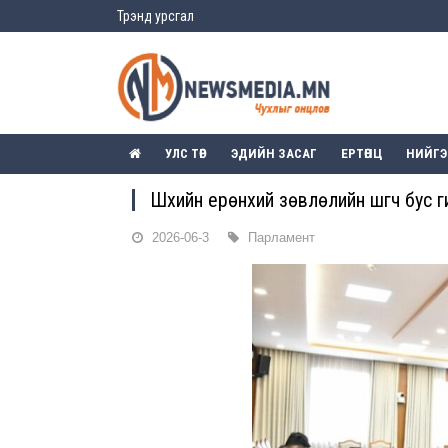
Трэнд урсгал
УЛС ТӨР
ЭДИЙН ЗАСАГ
ЕРТӨНЦ
НИЙГ
Шүүхийн ерөнхий зөвлөлийн шүүгч бус 
2026-06-3
Парламент