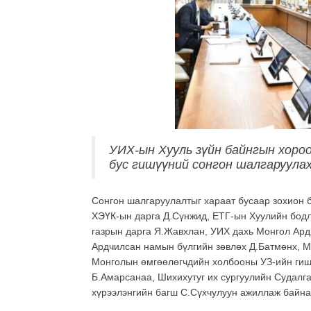
УИХ-ын Хууль зүйн байнгын хоро
бус гишүүний сонгон шалгаруулах
Сонгон шалгаруулалтыг хараат бусаар зохион б
ХЭҮК-ын дарга Д.Сүнжид, ЕТГ-ын Хуулийн бодл
газрын дарга Я.Жавхлан, УИХ дахь Монгол Ар
Ардчилсан намын бүлгийн зөвлөх Д.Батмөнх, 
Монголын өмгөөлөгчдийн холбооны УЗ-ийн гишү
Б.Амарсанаа, Шихихутуг их сургуулийн Судалга
хүрээлэнгийн багш С.Сүхчулуун ажиллаж байна