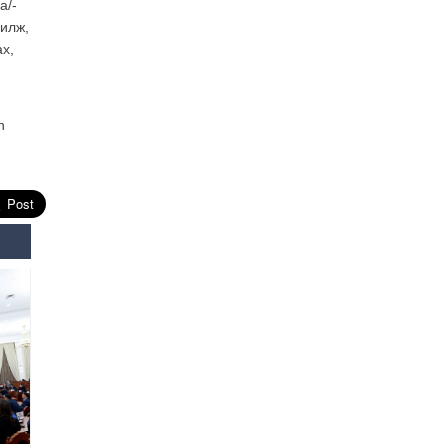
а/-
рилж,
Өнөөдрийн онч үг
ах,
2026-08-5
Энэ сарын 15-наас эхлэн
замын хөдөлгөөнд өөрчлөлт
n
орно
2026-08-4
С.Бямбацогт: Иргэд,
бизнес эрхлэгчдэд
хүрсэн өгөөжөөрөө ажлаа үнэлж,
хэрэгжилтээ тайлагнадаг
байх ёстой
2026-08-4
Улсын онцгой комисс
өвөлжилтийн бэлтгэл,
бэлэн байдлыг хангах
чиглэлээр хуралдлаа
2026-07-30
Баян-Өлгийн дараагийн