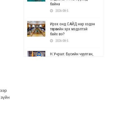
байна
2026-08-5
Ирэх онд САЙД нар хэдэн
төгрөгийн эрх мэдэлтэй
байх вэ?
2026-08-5
Н.Учрал: Бүсийн чуулган,
форум, салбарын ойн
арга хэмжээг цуцална
2026-08-5
СОР17: Цэцэрлэг,
сургуулийн бүртгэлд
нээр
өөрчлөлт орно
 зүйн
2026-08-5
УЕПГ: Биеэ үнэлэхийг
зохион байгуулж, хүн
худалдаалсан хэргүүдийг
шүүхэд шилжүүлжээ
2026-08-5