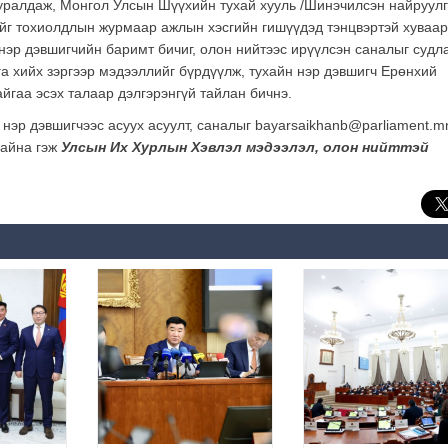
уралдаж, Монгол Улсын Шүүхийн тухай хууль /Шинэчилсэн найруулг
ийг тохиолдлын журмаар ажлын хэсгийн гишүүдэд тэнцвэртэй хуваа
 нэр дэвшигчийн баримт бичиг, олон нийтээс ирүүлсэн саналыг судл
га хийх зэргээр мэдээллийг бүрдүүлж, тухайн нэр дэвшигч Ерөнхий
йгаа эсэх талаар дэлгэрэнгүй тайлан бичнэ.
нэр дэвшигчээс асуух асуулт, саналыг bayarsaikhanb@parliament.m
байна гэж
Улсын Их Хурлын Хэвлэл мэдээлэл, олон нийттэй