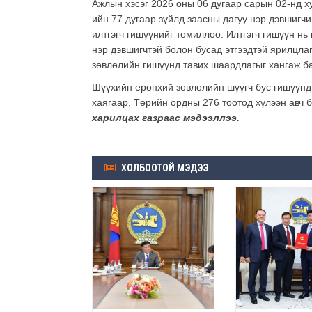
Ажлын хэсэг 2026 оны 06 дугаар сарын 02-нд х
ийн 77 дугаар зүйлд заасны дагуу нэр дэвшигч
илтгэгч гишүүнийг томиллоо. Илтгэгч гишүүн нь
нэр дэвшигчтэй болон бусад этгээдтэй ярилцла
зөвлөлийн гишүүнд тавих шаардлагыг хангаж ба
Шүүхийн ерөнхий зөвлөлийн шүүгч бус гишүүнд 
хаягаар, Төрийн ордны 276 тоотод хүлээн авч 
харилцах газраас мэдээллээ.
ХОЛБООТОЙ МЭДЭЭ