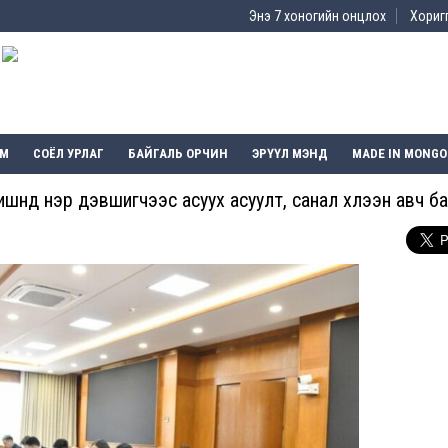
Энэ 7 хоногийн онцлох
Хоригг
ЭМ
СОЁЛ УРЛАГ
БАЙГАЛЬ ОРЧИН
ЭРҮҮЛ МЭНД
MADE IN MONGO
гишүүнд нэр дэвшигчээс асуух асуулт, санал хүлээн авч б