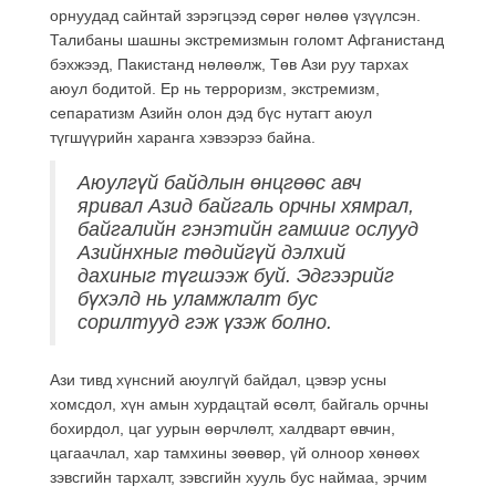
орнуудад сайнтай зэрэгцээд сөрөг нөлөө үзүүлсэн.
Талибаны шашны экстремизмын голомт Афганистанд
бэхжээд, Пакистанд нөлөөлж, Төв Ази руу тархах
аюул бодитой. Ер нь терроризм, экстремизм,
сепаратизм Азийн олон дэд бүс нутагт аюул
түгшүүрийн харанга хэвээрээ байна.
Аюулгүй байдлын өнцгөөс авч
яривал Азид байгаль орчны хямрал,
байгалийн гэнэтийн гамшиг ослууд
Азийнхныг төдийгүй дэлхий
дахиныг түгшээж буй. Эдгээрийг
бүхэлд нь уламжлалт бус
сорилтууд гэж үзэж болно.
Ази тивд хүнсний аюулгүй байдал, цэвэр усны
хомсдол, хүн амын хурдацтай өсөлт, байгаль орчны
бохирдол, цаг уурын өөрчлөлт, халдварт өвчин,
цагаачлал, хар тамхины зөөвөр, үй олноор хөнөөх
зэвсгийн тархалт, зэвсгийн хууль бус наймаа, эрчим