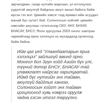
зөрчилдөөн, газар нутгийн маргаан, үл итгэлцлээс
үүдэлтэй аюулгүй байдлын аюул занал байнга байж
ирсэн гэх мэт. Цөмийн зэвсэг гээд яривал ийм асуудал
манай бүс нутагт бий. Солонгосын хойгийг цөмийн
зэвсгийн аюулаас гэтэлгэхээр ОХУ, АНУ, БНХАУ,
БНАСАУ, БНСУ, Япон зургуулаа 2003 оноос хамтран
чармайгаад яриа хэлэлцээ нь мухардалд орчихоод
байж байна.
Ийм цаг үед “Улаанбаатарын яриа
хэлэлцээ” зайлшгүй аминд орно.
Монгол бол Зүүн хойд Азийн бүх улс,
түүний дотор БНСУ, БНАСАУ-тай
уламжлалт найрсаг харилцаатай.
Иймд бүс нутгийн энх тайван,
аюулгүй байдлыг хангах,
Солонгосын хойгт энх тайван
цогцлооход хувь нэмрээ оруулж
чадна гэсэн итгэл төрүүлнэ.