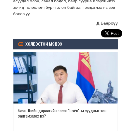
асуудал олон, санал бодол, байр сууриа илэрхийлэх
зочид төлөөлөгч бүр ч олон байгааг тэмдэглэх нь зөв
болов уу.
Д.Баярхүү
ХОЛБООТОЙ МЭДЭЭ
Баян-Өлгийн дараагийн засаг “ноён”-ы суудлыг хэн
залгамжлах вэ?