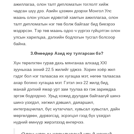
ажиллагаа, олон талт дипломатын тоглолт хийж
чадсан шүү дээ. Азийн цээжин дээрхи Монгол Улс
маань олон улсын идэвхтэй хамтын ажиллагаа, олон
талт дипломатын нэг төв болж байгааг бид биеэрээ
мэдэрсэн. Тэр төв маань одоо ч үүргээ гүйцэтгэн олон
улсын харилцаа, дэлхийн бодлогын тусгал болсоор
байна.
3.Өнөөдөр Азид юу тулгарсан бэ?
Хүн төрөлхтөн гурав дахь мянганаа алхаад XXI
зууныхаа эхний 22.5 жилийг үджээ. Хорин хоёр жил
гэдэг бол нэг талаасаа их хугацаа мэт, нөгөө талаасаа
ахар богино хугацаа мэт. Гэтэл энэ 22 жилд бид,
манай дэлхий ямар урт зам туулаа вэ гэж заримдаа
эргэж бодогдоно. Урьд хожид дуулдаж байгаагүй шинэ
шинэ үзэгдэл, хөгжил дэвшил, даяаршил,
интеграцчилал, бүс нутагчлал, хувьсал хувьсгал, дайн
мөргөлдөөн, дүрвэгсэд, эсрэгцэл гээд бүх үзэгдэл
нүдний өмнүүр жирэлзээд өнгөрчээ.