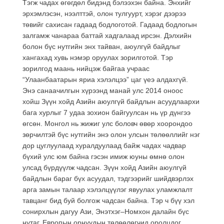
Тэгж чадах өгөгдөл бидэнд бэлээхэн байна. Энхийг
эрхэмлэсэн, нээлттэй, олон тулгуурт, хэрэг дээрээ
төвийг сахисан гадаад бодлоготой. Гадаад бодлогын
залгамж чанараа баттай хадгалаад ирсэн. Дэлхийн
болон бүс нутгийн энх тайван, аюулгүй байдлыг
хангахад хувь нэмэр оруулах зорилготой. Тэр
зорилгод маань нийцэж байгаа учраас
“Улаанбаатарын яриа хэлэлцээ” цаг үеэ алдахгүй.
Энэ санаачилгын хүрээнд манай улс 2014 оноос
хойш Зүүн хойд Азийн аюулгүй байдлын асуудлаархи
бага хурлыг 7 удаа зохион байгуулсан нь үр дүнгээ
өгсөн. Монгол нь жижиг улс боловч өвөр хоорондоо
зөрчилтэй бүс нутгийн энэ олон улсын төлөөллийг нэг
дор цуглуулаад хуралдуулаад байж чадах чадвар
бүхий улс юм байна гэсэн имиж юуны өмнө олон
улсад бүрдүүлж чадсан. Зүүн хойд Азийн аюулгүй
байдлын бараг бүх асуудал, тэдгээрийг шийдвэрлэх
арга замын талаар хэлэлцүүлэг явуулах уламжлалт
тавцанг бид буй болгож чадсан байна. Тэр ч бүү хэл
сонирхлын дагуу Ази, Энэтхэг–Номхон далайн бүс
нутаг, Европын орнуудын төлөөлөгчид оролцдог