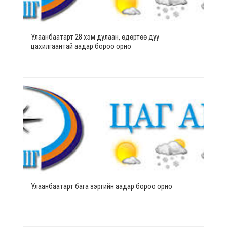
Улаанбаатарт 28 хэм дулаан, өдөртөө дуу
цахилгаантай аадар бороо орно
Улаанбаатарт бага зэргийн аадар бороо орно