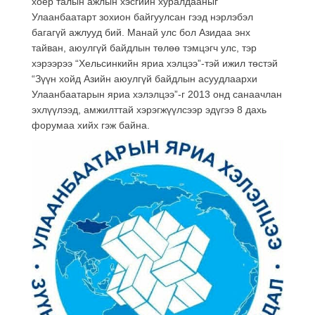
хоёр талын ажлын хэсгийн хуралдааныг
Улаанбаатарт зохион байгуулсан гээд нэрлэбэл
багагүй ажлууд бий. Манай улс бол Азидаа энх
тайван, аюулгүй байдлын төлөө тэмцэгч улс, тэр
хэрээрээ “Хельсинкийн яриа хэлцээ”-тэй ижил төстэй
“Зүүн хойд Азийн аюулгүй байдлын асуудлаархи
Улаанбаатарын яриа хэлэлцээ”-г 2013 онд санаачлан
эхлүүлээд, амжилттай хэрэгжүүлсээр эдүгээ 8 дахь
форумаа хийх гэж байна.