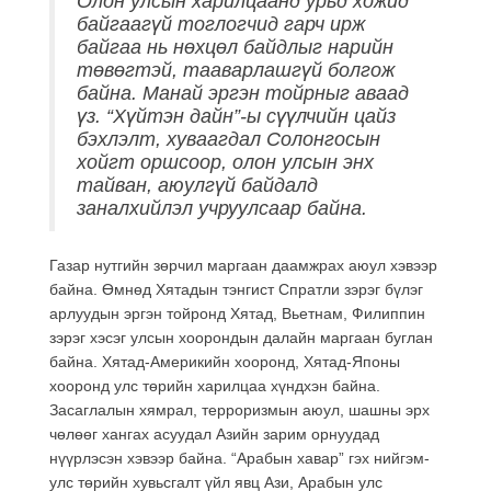
Олон улсын харилцаанд урьд хожид
байгаагүй тоглогчид гарч ирж
байгаа нь нөхцөл байдлыг нарийн
төвөгтэй, тааварлашгүй болгож
байна. Манай эргэн тойрныг аваад
үз. “Хүйтэн дайн”-ы сүүлчийн цайз
бэхлэлт, хуваагдал Солонгосын
хойгт оршсоор, олон улсын энх
тайван, аюулгүй байдалд
заналхийлэл учруулсаар байна.
Газар нутгийн зөрчил маргаан даамжрах аюул хэвээр
байна. Өмнөд Хятадын тэнгист Спратли зэрэг бүлэг
арлуудын эргэн тойронд Хятад, Вьетнам, Филиппин
зэрэг хэсэг улсын хоорондын далайн маргаан буглан
байна. Хятад-Америкийн хооронд, Хятад-Японы
хооронд улс төрийн харилцаа хүндхэн байна.
Засаглалын хямрал, терроризмын аюул, шашны эрх
чөлөөг хангах асуудал Азийн зарим орнуудад
нүүрлэсэн хэвээр байна. “Арабын хавар” гэх нийгэм-
улс төрийн хувьсгалт үйл явц Ази, Арабын улс