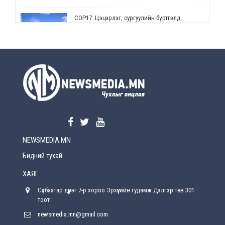
СОР17: Цэцэрлэг, сургуулийн бүртгэлд
өөрчлөлт орно
Өчигдөр
УЕПГ: Биеэ үнэлэхийг зохион байгуулж, хүн
худалдаалсан хэргүүдийг шүүхэд
шилжүүлжээ
Өчигдөр
Өнөөдрийн онч үг
Өчигдөр
NEWSMEDIA.MN
Энэ сарын 15-наас эхлэн замын хөдөлгөөнд
өөрчлөлт орно
Бидний тухай
2026-08-4
ХАЯГ
С.Бямбацогт: Иргэд, бизнес эрхлэгчдэд
Сүхбаатар дүүрэг 7-р хороо Эрхүүгийн гудамж Дэлгэр төв 301
хүрсэн өгөөжөөрөө ажлаа үнэлж, хэрэгжилтээ
тайлагнадаг байх ёстой
тоот
2026-08-4
newsmedia.mn@gmail.com