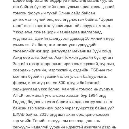
Ердөө
маргааш нөгөөдөргүй нийслэлд маань чуулах
гэж байгаа бүс нутгийн олон улсын яриа хэлэлцээний
томхон форумын тухай Элчин сайд байсан
дипломатч хүний өнцгөөс өгүүлэх гэж байна. “Цорын
ганц” гэсэн тодотгол уншигчдыг гайхшруулах магад.
Үзээд өгье гэхнээ цорын ганцаараа шалгараад
үлдчихлээ. Цагийн шалгуурыг даваад 10 жилийн нүүр
үзчихлээ. Их бага, том жижиг улс гүрнүүдийн
төлөөллийг нэг дор цуглуулдаг механизм Зүүн хойд
Азид өөр алга байна. Ази–Номхон далайн бүс нутагт
Засгийн газар хоорондын, яриа хэлэлцээний, хурлын,
хоёрдахь сувгийн, мэргэжлийн, сэдвийн, ТББ-ын гэх
мэт янз бүрийн түвшний олон улсын байгууллага,
форум, институц нэг үе 300-д хүрч байсантай
харьцуулаад үзэж болно. Хамгийн томоос нь дурдъя.
АПЕК гэж манай улс элсэнэ хэмээн бүр 1994 онд
Гадаад бодлогын үзэл баримтлалдаа хатуу зааж өгч
байсан тэр механизм одоо үүрэг гүйцэтгэж байна уу?
ШХАБ байна, 2018 онд шат ахин оролцоно хэмээн
тэр үеийн Төрийн тэргүүн ам нээгээд цааш нь
хөгжүүлж чадалгүй үүрдийн идэвхтэй ажиглагч дээр нь