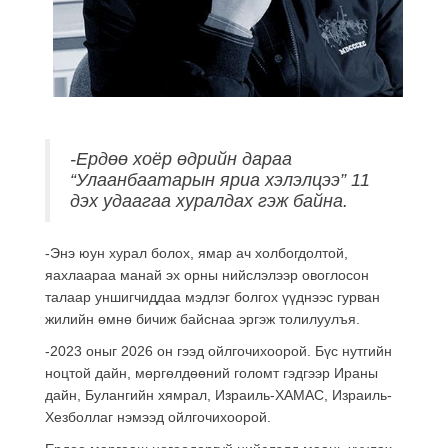
-Ердөө хоёр өдрийн дараа
“Улаанбаатарын яриа хэлэлцээ” 11
дэх удаагаа хуралдах гэж байна.
-Энэ юун хурал болох, ямар ач холбогдолтой,
яахлаараа манай эх орны нийслэлээр овоглосон
талаар уншигчиддаа мэдлэг болгох үүднээс гурван
жилийн өмнө бичиж байснаа эргэж толилуулъя.
-2023 оныг 2026 он гээд ойлгочихоорой. Бүс нутгийн
ноцтой дайн, мөргөлдөөний голомт гэдгээр Ираны
дайн, Булангийн хямрал, Израиль-ХАМАС, Израиль-
Хезболлаг нэмээд ойлгочихоорой.