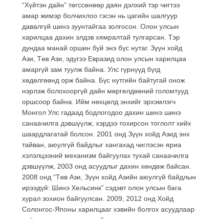
“Хүйтэн дайн” төгссөнөөр даян дэлхий тэр чигтээ
амар жимэр болчихлоо гэсэн нь цагийн шалгуур
давалгүй шинэ зуунтайгаа золгосон. Олон улсын
харилцаа дахин элдэв хямралтай тулгарсан. Тэр
дундаа манай оршин буй энэ бүс нутаг. Зүүн хойд
Ази, Төв Ази, эдүгээ Евразид олон улсын харилцаа
амаргүй зам туулж байна. Улс гүрнүүд бүгд
хөдөлгөөнд орж байна. Бүс нутгийн байтугай онож
нэрлэж болохооргүй дайн мөргөлдөөний голомтууд
оршсоор байна. Ийм нөхцөлд энхийг эрхэмлэгч
Монгол Улс гадаад бодлогодоо дахин шинэ шинэ
санаачилга дэвшүүлж, хэрдээ тохирсон тоглолт хийх
шаардлагатай болсон. 2001 онд Зүүн хойд Азид энх
тайван, аюулгүй байдлыг хангахад чиглэсэн яриа
хэлэлцээний механизм байгуулах тухай санаачилга
дэвшүүлж, 2003 онд асуудлыг дахин хөндөж байсан.
2008 онд “Төв Ази, Зүүн хойд Азийн аюулгүй байдлын
ирээдүй: Шинэ Хельсинк” сэдэвт олон улсын бага
хурал зохион байгуулсан. 2009, 2012 онд Хойд
Солонгос-Японы харилцааг хэвийн болгох асуудлаар