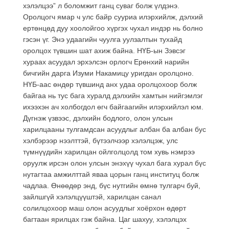
хэлэлцээ” л боломжит ганц суваг болж үлдэнэ.
Оролцогч ямар ч улс байр сууриа илэрхийлж, дэлхий
ертөнцөд дуу хоолойгоо хүргэх чухал индэр нь болно
гэсэн үг. Энэ удаагийн чуулга уулзалтын тухайд
оролцох түвшин шат ахиж байна. НҮБ-ын Зэвсэг
хураах асуудал эрхэлсэн орлогч Ерөнхий нарийн
бичгийн дарга Изуми Накамицу уригдан оролцоно.
НҮБ-аас өндөр түвшинд анх удаа оролцохоор болж
байгаа нь тус бага хуралд дэлхийн хамтын нийгэмлэг
ихээхэн ач холбогдол өгч байгаагийн илэрхийлэл юм.
Дүгнэж үзвээс, дэлхийн бодлого, олон улсын
харилцааны тулгамдсан асуудлыг албан ба албан бус
хэлбэрээр нээлттэй, бүтээлчээр хэлэлцэж, улс
түмнүүдийн харилцан ойлголцолд том хувь нэмрээ
оруулж ирсэн олон улсын энэхүү чухал бага хурал бүс
нутагтаа амжилттай яваа цорын ганц институц болж
чадлаа. Өнөөдөр энд, бүс нутгийн өмнө тулгарч буй,
зайлшгүй хэлэлцүүштэй, харилцан санал
солилцохоор маш олон асуудлыг хоёрхон өдөрт
багтаан ярилцах гэж байна. Цаг шахуу, хэлэлцэх