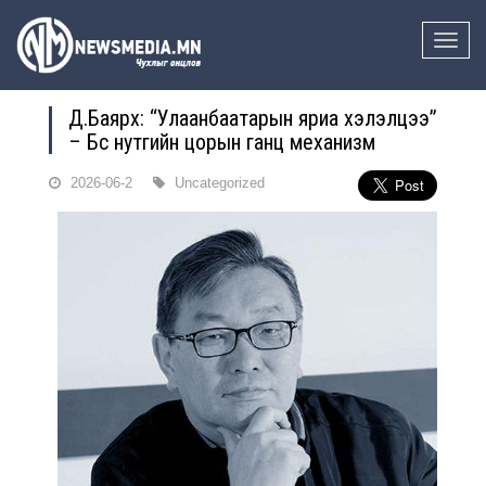
Toggle
naviga
Д.Баярхүү: “Улаанбаатарын яриа хэлэлцээ”
– Бүс нутгийн цорын ганц механизм
2026-06-2
Uncategorized