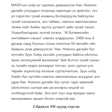
МАХН-ын хоёр их хурлаас дэвшүүлсэн Ази, Номхон
далайн улсуудын хооронд харилцан үл довтлох, хүч
үл хэрэглэх тухай конвенц боловсруулж байгуулах
тухай санаачилга, энх тайван, хамтын ажиллагааны
төлөө нийт Азийн чуулга уулзалт хийх тухай санал
Улаанбаатараас хүчтэй түгжээ. “Ж.Батмөнхийн
энхтайванч санал” хэмээн алдаршсан, 1989 оны 8
дугаар сард Халхын голын ялалтын 50 жилийн ойн
баярын үеэр дэвшүүлсэн “Ази, Номхон далайн бүс
нутгийн Зүүн Хойд хэсгийн улсуудын байнга үйлчлэх
яриа хэлэлцээний механизм” бий болгох тухай санал
нь тухайн үедээ анхаарал татсан, үзэл суртал-улс
төрийн зорилгоор ихээхэн сурталчилсан, Зүүн хойд
Азийн бүс нутгийн хамтын ажиллагааны асуудлыг анх
удаа Ази, Номхон далайн бүс нутаг гэдэг ерөнхий
ойлголтоос салгаж авч үзсэнээрээ онцгой ач
холбогдолтой байв. Энэ мэт түүх энд яригдах шинэ
механизмын оршил болох учиртай юм.
2.Идэвхи XXI зуунд сэргэв