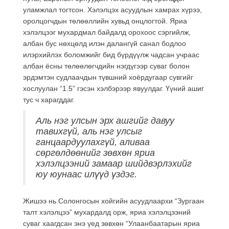
уламжлал тогтсон. Хэлэлцэх асуудлын хамрах хүрээ,
оролцогчдын төлөөллийн хувьд онцлогтой. Яриа
хэлэлцээг мухардмал байдалд орохоос сэргийлж,
албан бус нөхцөлд илэн далангүй санал бодлоо
илэрхийлэх боломжийг бид бүрдүүлж чадсан учраас
албан ёсны төлөөлөгчдийн нэгдүгээр суваг болон
эрдэмтэн судлаачдын түвшний хоёрдугаар сувгийг
хослуулан “1.5” гэсэн хэлбэрээр явуулдаг. Үүний ашиг
тус ч харагддаг.
Аль нэг улсын эрх ашгийг давуу
тавихгүй, аль нэг улсыг
ганцаардуулахгүй, аливаа
сөргөлдөөнийг зөвхөн яриа
хэлэлцээний замаар шийдвэрлэхийг
юу юунаас илүүд үздэг.
Жишээ нь Солонгосын хойгийн асуудлаархи “Зургаан
талт хэлэлцээ” мухардалд орж, яриа хэлэлцээний
суваг хаагдсан энэ үед зөвхөн “Улаанбаатарын яриа