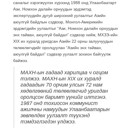
саналыг хэрэгжүүлэх хүрээнд 1988 онд Улаанбаатарт
Ази, Номхон далайн орнуудын эрдэмтэд
экспертүүдийн дугуй ширээний уулзалтыг Азийн
аюулгүй байдлын сэдвээр, Монгол-Америкийн
эрдэмтдийн уулзалтыг “Ази, Номхон далайн орнуудын
энх тайван, аюулгүй байдал” сэдвээр хийж, МХЗЭ-ийн
XIX их хуралд уригдсан Азийн 22 орны залуучуудын
төлөөлөгчдийг оролцуулан “Азийн энх тайван,
аюулгүй байдал” сэдвээр уулзалт зохион байгуулж
байжээ.
МАХН-ын гадаад харилцаа ч огцом
тэлжээ. МАХН-ын XIX их хуралд
гадаадын 70 орчим улсын 72 нам
хөдөлгөөний төлөөлөгчид уригдан
оролцсон баримт үүнийг илтгэнэ.
1987 онд тохиосон коммунист
ажилчны намуудын Улаанбаатарын
зөвлөлдөх уулзалт түүхэнд
тэмдэглэгдэн үлджээ.