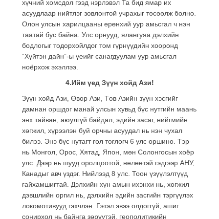
хүчний хомсдол гээд нэрлэвэл Та бид ямар их
асуудлаар нийтлэг зовлонтой учрахыг төсөөлж болно.
Олон улсын харилцааны ерөнхий уур амьсгал ч нэн
таатай бус байна. Улс орнууд, ялангуяа дэлхийн
бодлогыг тодорхойлдог тoм гүрнүүдийн хооронд
“Хүйтэн дайн”-ы үеийг санагдуулам уур амьсгал
ноёрхож эхэллээ.
4.Ийм үед Зүүн хойд Ази!
Зүүн хойд Ази, Өвөр Ази, Төв Азийн зүүн хэсгийг
дамнан оршдог манай улсын хувьд бүс нутгийн маань
энх тайван, аюулгүй байдал, эдийн засаг, нийгмийн
хөгжил, хүрээлэн буй орчны асуудал нь нэн чухал
билээ. Энэ бүс нутагт гол тоглогч 6 улс оршино. Тэр
нь Монгол, Орос, Хятад, Япон, мөн Солонгосын хоёр
улс. Дээр нь шууд оролцоотой, нөлөөтэй гэдгээр АНУ,
Канадыг авч үздэг. Нийлээд 8 улс. Тоон үзүүлэлтүүд
гайхамшигтай. Дэлхийн хүн амын ихэнхи нь, хөгжил
дэвшлийн оргил нь, дэлхийн эдийн засгийн тэргүүлэх
локомотивууд гэхчлэн. Гэтэл эвээ олдоггүй, ашиг
сонирхол нь байнга зөрүүтэй, геополитикийн