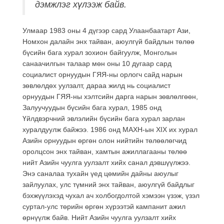
дэмжлэг хүлээж байв.
Улмаар 1983 оны 4 дүгээр сард Улаанбаатарт Ази,
Номхон далайн энх тайван, аюулгүй байдлын төлөө
бүсийн бага хурал зохион байгуулж, Монголын
санаачилгын талаар мөн оны 10 дугаар сард
социалист орнуудын ГЯЯ-ны орлогч сайд нарын
зөвлөлдөх уулзалт, дараа жилд нь социалист
орнуудын ГЯЯ-ны хэлтсийн дарга нарын зөвлөлгөөн,
Залуучуудын бүсийн бага хурал, 1985 онд
Үйлдвэрчний эвлэлийн бүсийн бага хурал зарлан
хуралдуулж байжээ. 1986 онд МАХН-ын XIX их хурал
Азийн орнуудын өргөн олон нийтийн төлөөлөгчид
оролцсон энх тайван, хамтын ажиллагааны төлөө
нийт Азийн чуулга уулзалт хийх санал дэвшүүлжээ.
Энэ саналаа тухайн үед цөмийн дайны аюулыг
зайлуулах, улс түмний энх тайван, аюулгүй байдлыг
бэхжүүлэхэд чухал ач холбогдолтой хэмээн үзэж, үзэл
суртал-улс төрийн өргөн хүрээтэй кампанит ажил
өрнүүлж байв. Нийт Азийн чуулга уулзалт хийх