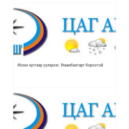
Ихэнх нутгаар үүлэрхэг, Улаанбаатарт бороотой