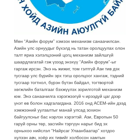
Мөн “Азийн форум” хэмээх механизм санаачилсан.
Азийн улс орнуудыг бүхэлд нь татан оролцуулах олон
талт яриа хэлэлцээний цогц механизм зайлшгүй
шаардлагатай гэж үзээд энэхүү “Азийн форум”-ыг
гаргаж ирсэн. Энэ нь жижиг, том гэлтгүй Ази тив дэх
тусгаар улс бүрийн эрх тэгш оролцоог хангаж, тэдний
тусгаар тогтнол, бүрэн бүтэн байдал, тогтвортой
хөгжлийн баталгааг бэхжүүлэх зорилготой механизм
юм. Энэ санаачилга хэрэгжээгүй ч ирээдүй цаг дээр
үнэт өв болон хадгалагдана. 2016 онд АСЕМ-ийн дээд
хэмжээний уулзалтыг манай улсад зохион
байгуулсныг бас нэрлэх хэрэгтэй. Ази, Европын 50
гаруй орны төр, засгийн тэргүүн нарыг бид эх
орныхоо нийслэл “Найрсаг Улаанбаатар” хотдоо
хүлээн авч, хоёр их тивийг холбосон хамтын