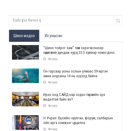
Шинэ мэдээ
Их уншсан
“Шинэ тойрог зам” төсөл хэрэгжсэнээр
хөдөлгөөний дундаж хурд 23.3 хувиар нэмэгдэнэ
Өчигдөр
Он гарсаар усны ослын улмаас 59 иргэн
амиа алдсаны 14 нь хүүхэд байна
Өчигдөр
Ирэх онд САЙД нар хэдэн төгрөгийн эрх
мэдэлтэй байх вэ?
Өчигдөр
Н.Учрал: Бүсийн чуулган, форум, салбарын
ойн арга хэмжээг цуцална
Өчигдөр