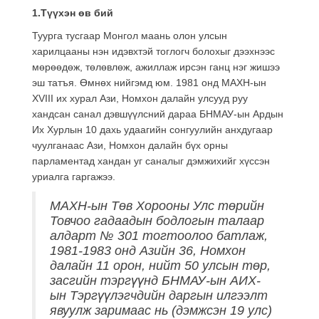
1.Түүхэн өв бий
Туурга тусгаар Монгол маань олон улсын
харилцааны нэн идэвхтэй тоглогч болохыг дээхнээс
мөрөөдөж, төлөвлөж, ажиллаж ирсэн ганц нэг жишээ
эш татъя. Өмнөх нийгэмд юм. 1981 онд МАХН-ын
XVIII их хурал Ази, Номхон далайн улсууд руу
хандсан санал дэвшүүлсний дараа БНМАУ-ын Ардын
Их Хурлын 10 дахь удаагийн сонгуулийн анхдугаар
чуулганаас Ази, Номхон далайн бүх орны
парламентад хандан уг саналыг дэмжихийг хүссэн
уриалга гаргажээ.
МАХН-ын Төв Хорооны Улс төрийн
Товчоо гадаадын бодлогын талаар
алдарт № 301 тогтоолоо батлаж,
1981-1983 онд Азийн 36, Номхон
далайн 11 орон, нийт 50 улсын төр,
засгийн тэргүүнд БНМАУ-ын АИХ-
ын Тэргүүлэгчдийн даргын илгээлт
явуулж заримаас нь (дэмжсэн 19 улс)