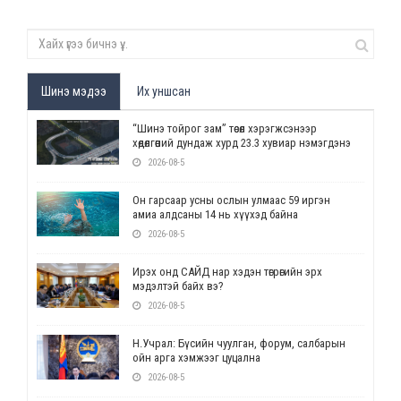
Шинэ мэдээ
Их уншсан
“Шинэ тойрог зам” төсөл хэрэгжсэнээр
хөдөлгөөний дундаж хурд 23.3 хувиар нэмэгдэнэ
2026-08-5
Он гарсаар усны ослын улмаас 59 иргэн
амиа алдсаны 14 нь хүүхэд байна
2026-08-5
Ирэх онд САЙД нар хэдэн төгрөгийн эрх
мэдэлтэй байх вэ?
2026-08-5
Н.Учрал: Бүсийн чуулган, форум, салбарын
ойн арга хэмжээг цуцална
2026-08-5