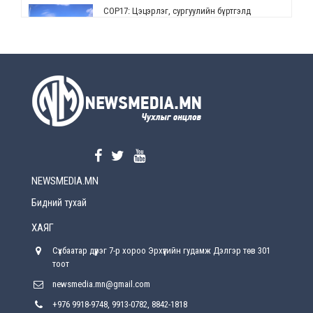
СОР17: Цэцэрлэг, сургуулийн бүртгэлд
өөрчлөлт орно
2026-08-5
УЕПГ: Биеэ үнэлэхийг зохион байгуулж, хүн
худалдаалсан хэргүүдийг шүүхэд
шилжүүлжээ
2026-08-5
Өнөөдрийн онч үг
2026-08-5
NEWSMEDIA.MN
Энэ сарын 15-наас эхлэн замын хөдөлгөөнд
өөрчлөлт орно
Бидний тухай
2026-08-4
ХАЯГ
С.Бямбацогт: Иргэд, бизнес эрхлэгчдэд
Сүхбаатар дүүрэг 7-р хороо Эрхүүгийн гудамж Дэлгэр төв 301
хүрсэн өгөөжөөрөө ажлаа үнэлж, хэрэгжилтээ
тайлагнадаг байх ёстой
тоот
2026-08-4
newsmedia.mn@gmail.com
+976 9918-9748, 9913-0782, 8842-1818
Улсын онцгой комисс өвөлжилтийн бэлтгэл,