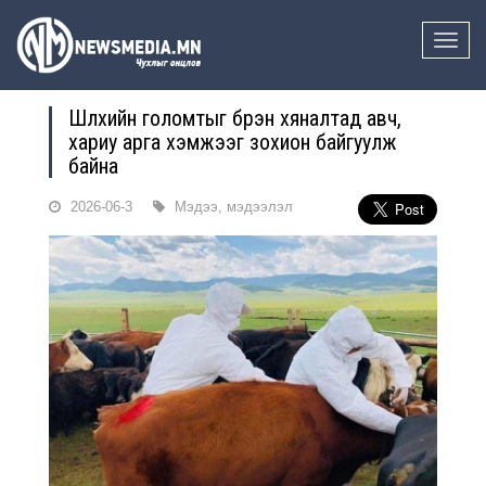
Toggle
naviga
Шүлхийн голомтыг бүрэн хяналтад авч,
хариу арга хэмжээг зохион байгуулж
байна
2026-06-3
Мэдээ, мэдээлэл