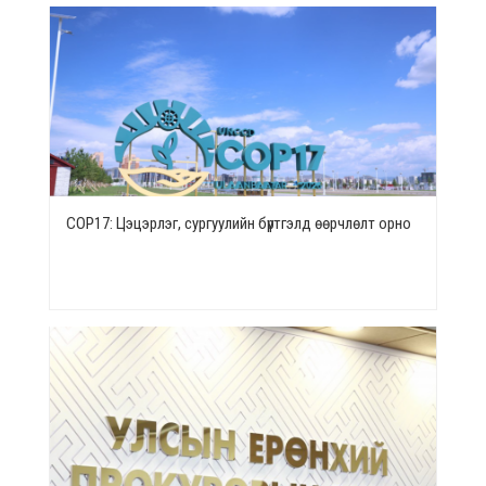
СОР17: Цэцэрлэг, сургуулийн бүртгэлд өөрчлөлт орно