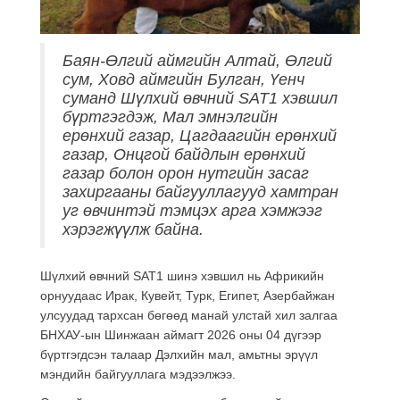
Баян-Өлгий аймгийн Алтай, Өлгий
сум, Ховд аймгийн Булган, Үенч
суманд Шүлхий өвчний SAT1 хэвшил
бүртгэгдэж, Мал эмнэлгийн
ерөнхий газар, Цагдаагийн ерөнхий
газар, Онцгой байдлын ерөнхий
газар болон орон нутгийн засаг
захиргааны байгууллагууд хамтран
уг өвчинтэй тэмцэх арга хэмжээг
хэрэгжүүлж байна.
Шүлхий өвчний SAT1 шинэ хэвшил нь Африкийн
орнуудаас Ирак, Кувейт, Турк, Египет, Азербайжан
улсуудад тархсан бөгөөд манай улстай хил залгаа
БНХАУ-ын Шинжаан аймагт 2026 оны 04 дүгээр
бүртгэгдсэн талаар Дэлхийн мал, амьтны эрүүл
мэндийн байгууллага мэдээлжээ.