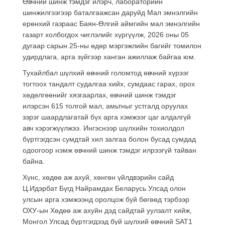
Өвчний шинж тэмдэг илэрч, лабораторийн
шинжилгээгээр баталгаажсан даруйд Мал эмнэлгийн
ерөнхий газраас Баян-Өлгий аймгийн мал эмнэлгийн
газарт холбогдох чиглэлийг хүргүүлж, 2026 оны 05
дугаар сарын 25-ны өдөр мэргэжлийн багийг томилон
удирдлага, арга зүйгээр ханган ажиллаж байгаа юм.
Тухайлбал шүлхий өвчний голомтод өвчний хүрээг
тогтоох тандалт судалгаа хийх, сумдаас гарах, орох
хөдөлгөөнийг хязгаарлах, өвчний шинж тэмдэг
илэрсэн 615 толгой мал, амьтныг устгалд оруулах
зэрэг шаардлагатай бүх арга хэмжээг цаг алдалгүй
авч хэрэгжүүлжээ. Ингэснээр шүлхийн тохиолдол
бүртгэгдсэн сумдтай хил залгаа болон бусад сумдад
одоогоор нэмж өвчний шинж тэмдэг илрээгүй тайван
байна.
Хүнс, хөдөө аж ахуй, хөнгөн үйлдвэрийн сайд
Ц.Идэрбат Бүгд Найрамдах Беларусь Улсад олон
улсын арга хэмжээнд оролцож буй бөгөөд тэрбээр
ОХУ-ын Хөдөө аж ахуйн дэд сайдтай уулзалт хийж,
Монгол Улсад бүртгэгдээд буй шүлхий өвчний SAT1