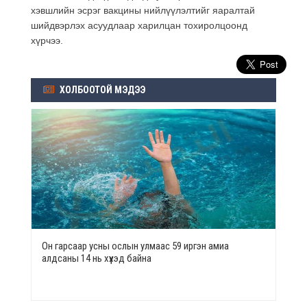
хэвшлийн эсрэг вакцины нийлүүлэлтийг яаралтай
шийдвэрлэх асуудлаар харилцан тохиролцоонд
хүрчээ.
ХОЛБООТОЙ МЭДЭЭ
Он гарсаар усны ослын улмаас 59 иргэн амиа
алдсаны 14 нь хүүхэд байна