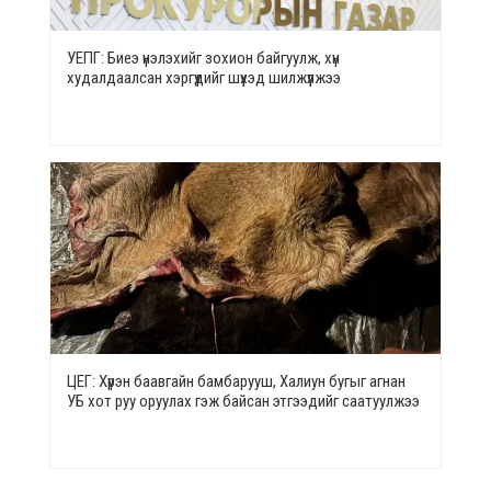
УЕПГ: Биеэ үнэлэхийг зохион байгуулж, хүн
худалдаалсан хэргүүдийг шүүхэд шилжүүлжээ
ЦЕГ: Хүрэн баавгайн бамбарууш, Халиун бугыг агнан
УБ хот руу оруулах гэж байсан этгээдийг саатуулжээ