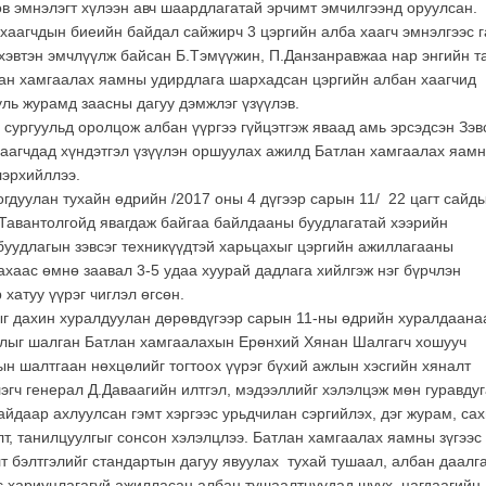
өв эмнэлэгт хүлээн авч шаардлагатай эрчимт эмчилгээнд оруулсан.
аагчдын биеийн байдал сайжирч 3 цэргийн алба хаагч эмнэлгээс г
хэвтэн эмчлүүлж байсан Б.Тэмүүжин, П.Данзанравжаа нар энгийн т
ан хамгаалах яамны удирдлага шархадсан цэргийн албан хаагчид
уль журамд заасны дагуу дэмжлэг үзүүлэв.
сургуульд оролцож албан үүргээ гүйцэтгэж яваад амь эрсэдсэн Зэв
хаагчдад хүндэтгэл үзүүлэн оршуулах ажилд Батлан хамгаалах яам
лэрхийллээ.
гдуулан тухайн өдрийн /2017 оны 4 дүгээр сарын 11/ 22 цагт сайд
 Тавантолгойд явагдаж байгаа байлдааны буудлагатай хээрийн
 буудлагын зэвсэг техникүүдтэй харьцахыг цэргийн ажиллагааны
цахаас өмнө заавал 3-5 удаа хуурай дадлага хийлгэж нэг бүрчлэн
хатуу үүрэг чиглэл өгсөн.
г дахин хуралдуулан дөрөвдүгээр сарын 11-ны өдрийн хуралдаана
йдлыг шалган Батлан хамгаалахын Ерөнхий Хянан Шалгагч хошууч
н шалтгаан нөхцөлийг тогтоох үүрэг бүхий ажлын хэсгийн хяналт
гч генерал Д.Даваагийн илтгэл, мэдээллийг хэлэлцэж мөн гуравду
даар ахлуулсан гэмт хэргээс урьдчилан сэргийлэх, дэг журам, сах
т, танилцуулгыг сонсон хэлэлцлээ. Батлан хамгаалах яамны зүгээс
т бэлтгэлийг стандартын дагуу явуулах тухай тушаал, албан даалг
эс хариуцлагагүй ажилласан албан тушаалтнуудад шүүх, цагдаагийн