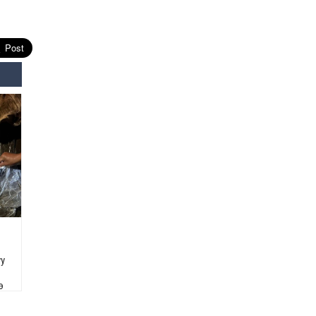
Өнөөдрийн онч үг
Өчигдөр
Энэ сарын 15-наас эхлэн
замын хөдөлгөөнд өөрчлөлт
орно
2026-08-4
С.Бямбацогт: Иргэд,
бизнес эрхлэгчдэд
хүрсэн өгөөжөөрөө ажлаа үнэлж,
хэрэгжилтээ тайлагнадаг
байх ёстой
2026-08-4
Улсын онцгой комисс
өвөлжилтийн бэлтгэл,
бэлэн байдлыг хангах
уу
чиглэлээр хуралдлаа
2026-07-30
э
Баян-Өлгийн дараагийн