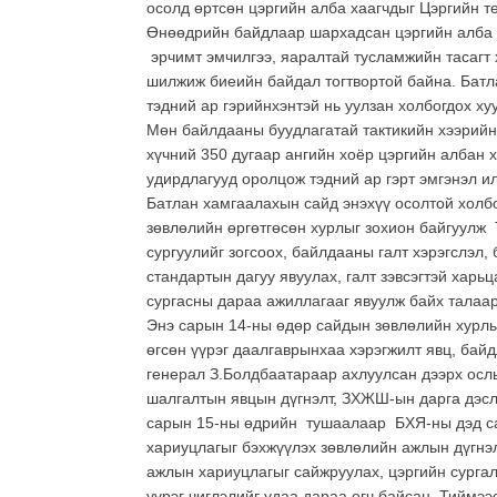
осолд өртсөн цэргийн алба хаагчдыг Цэргийн т
Өнөөдрийн байдлаар шархадсан цэргийн алба х
эрчимт эмчилгээ, яаралтай тусламжийн тасагт 
шилжиж биеийн байдал тогтвортой байна. Батл
тэдний ар гэрийнхэнтэй нь уулзан холбогдох ху
Мөн байлдааны буудлагатай тактикийн хээрийн 
хүчний 350 дугаар ангийн хоёр цэргийн албан 
удирдлагууд оролцож тэдний ар гэрт эмгэнэл и
Батлан хамгаалахын сайд энэхүү осолтой холбо
зөвлөлийн өргөтгөсөн хурлыг зохион байгуулж
сургуулийг зогсоох, байлдааны галт хэрэгслэл,
стандартын дагуу явуулах, галт зэвсэгтэй харь
сургасны дараа ажиллагааг явуулж байх талаар 
Энэ сарын 14-ны өдөр сайдын зөвлөлийн хурлы
өгсөн үүрэг даалгаврынхаа хэрэгжилт явц, ба
генерал З.Болдбаатараар ахлуулсан дээрх ослы
шалгалтын явцын дүгнэлт, ЗХЖШ-ын дарга дэслэ
сарын 15-ны өдрийн тушаалаар БХЯ-ны дэд сай
хариуцлагыг бэхжүүлэх зөвлөлийн ажлын дүгнэл
ажлын хариуцлагыг сайжруулах, цэргийн сургал
үүрэг чиглэлийг удаа дараа өгч байсан. Тиймэ