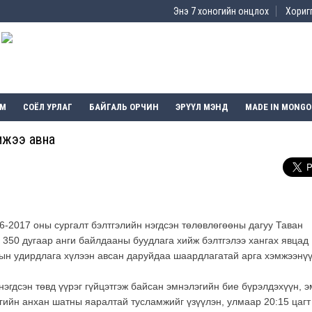
Энэ 7 хоногийн онцлох
Хоригг
ЭМ
СОЁЛ УРЛАГ
БАЙГАЛЬ ОРЧИН
ЭРҮҮЛ МЭНД
MADE IN MONGO
мжээ авна
-2017 оны сургалт бэлтгэлийн нэгдсэн төлөвлөгөөны дагуу Таван
, 350 дугаар анги байлдааны буудлага хийж бэлтгэлээ хангах явцад
ын удирдлага хүлээн авсан даруйдаа шаардлагатай арга хэмжээнү
эгдсэн төвд үүрэг гүйцэтгэж байсан эмнэлэгийн бие бүрэлдэхүүн, э
гийн анхан шатны яаралтай тусламжийг үзүүлэн, улмаар 20:15 цагт