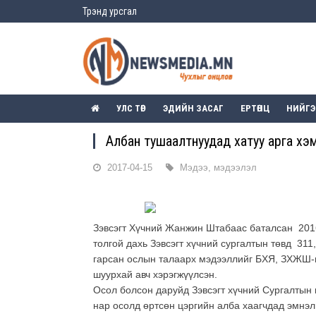
Трэнд урсгал
УЛС ТӨР
ЭДИЙН ЗАСАГ
ЕРТӨНЦ
НИЙГ
Албан тушаалтнуудад хатуу арга хэ
2017-04-15
Мэдээ, мэдээлэл
Зэвсэгт Хүчний Жанжин Штабаас баталсан 2016
толгой дахь Зэвсэгт хүчний сургалтын төвд 311
гарсан ослын талаарх мэдээллийг БХЯ, ЗХЖШ-
шуурхай авч хэрэгжүүлсэн.
Осол болсон даруйд Зэвсэгт хүчний Сургалтын н
нар осолд өртсөн цэргийн алба хаагчдад эмнэл