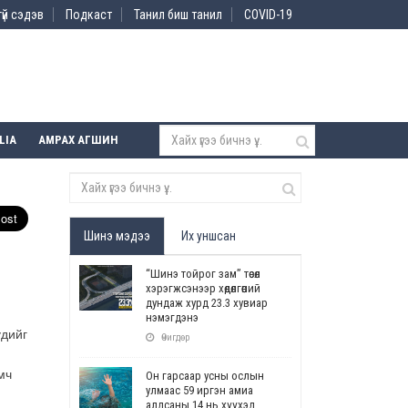
үй сэдэв
Подкаст
Танил биш танил
COVID-19
LIA
АМРАХ АГШИН
Шинэ мэдээ
Их уншсан
“Шинэ тойрог зам” төсөл
хэрэгжсэнээр хөдөлгөөний
дундаж хурд 23.3 хувиар
нэмэгдэнэ
үдийг
Өчигдөр
мч
Он гарсаар усны ослын
улмаас 59 иргэн амиа
алдсаны 14 нь хүүхэд