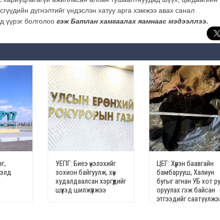
гүүдийн дүгнэлтийг үндэслэн хатуу арга хэмжээ авах санал
д үүрэг болголоо
гэж Батлан хамгаалах яамнаас мэдээллээ.
г,
УЕПГ: Биеэ үнэлэхийг
ЦЕГ: Хүрэн баавгайн
гэлд
зохион байгуулж, хүн
бамбарууш, Халиун
худалдаалсан хэргүүдийг
бугыг агнан УБ хот р
шүүхэд шилжүүлжээ
оруулах гэж байсан
этгээдийг саатуулжэ