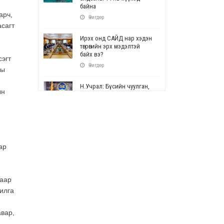
байна
арч,
Өчигдөр
асагт
Ирэх онд САЙД нар хэдэн
төгрөгийн эрх мэдэлтэй
байх вэ?
сэгт
Өчигдөр
ны
Н.Учрал: Бүсийн чуулган,
ын
форум, салбарын ойн
арга хэмжээг цуцална
Өчигдөр
СОР17: Цэцэрлэг,
сургуулийн бүртгэлд
ар
өөрчлөлт орно
Өчигдөр
гаар
УЕПГ: Биеэ үнэлэхийг
илга
зохион байгуулж, хүн
худалдаалсан хэргүүдийг
шүүхэд шилжүүлжээ
авар,
Өчигдөр