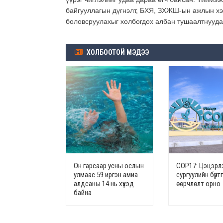
байгууллагын дүгнэлт, БХЯ, ЗХЖШ-ын ажлын хэс
боловсруулахыг холбогдох албан тушаалтнууда
ХОЛБООТОЙ МЭДЭЭ
Он гарсаар усны ослын
СОР17: Цэцэрлэ
улмаас 59 иргэн амиа
сургуулийн бүрт
алдсаны 14 нь хүүхэд
өөрчлөлт орно
байна