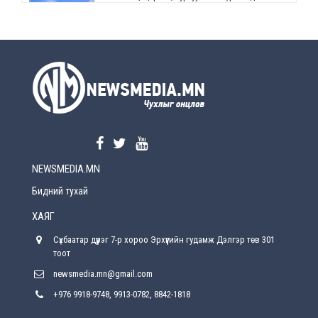
өөрчлөлт орно
2026-08-5
УЕПГ: Биеэ үнэлэхийг зохион байгуулж, хүн
худалдаалсан хэргүүдийг шүүхэд
шилжүүлжээ
2026-08-5
Өнөөдрийн онч үг
2026-08-5
NEWSMEDIA.MN
Энэ сарын 15-наас эхлэн замын хөдөлгөөнд
өөрчлөлт орно
Бидний тухай
2026-08-4
ХАЯГ
С.Бямбацогт: Иргэд, бизнес эрхлэгчдэд
Сүхбаатар дүүрэг 7-р хороо Эрхүүгийн гудамж Дэлгэр төв 301
хүрсэн өгөөжөөрөө ажлаа үнэлж, хэрэгжилтээ
тайлагнадаг байх ёстой
тоот
2026-08-4
newsmedia.mn@gmail.com
+976 9918-9748, 9913-0782, 8842-1818
Улсын онцгой комисс өвөлжилтийн бэлтгэл,
бэлэн байдлыг хангах чиглэлээр хуралдлаа