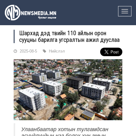
Toggle
naviga
Шархад дэд төвийн 110 айлын орон
сууцны барилга угсралтын ажил дууслаа
2025-08-5
Нийслэл
Улаанбаатар хотын тулгамдсан
асуудлуудын нэг болох хүн амын