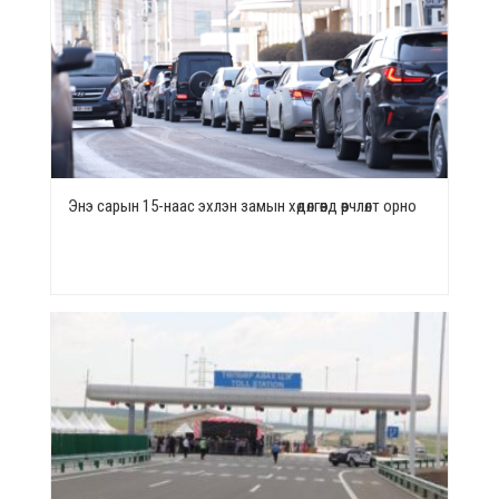
Энэ сарын 15-наас эхлэн замын хөдөлгөөнд өөрчлөлт орно