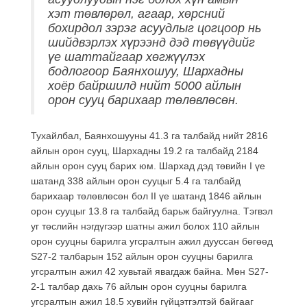
хэт төвлөрөл, агаар, хөрсний
бохирдол зэрэг асуудлыг цогцоор нь
шийдвэрлэх хүрээнд дэд төвүүдийг
үе шаттайгаар хөгжүүлэх
бодлогоор Баянхошуу, Шархадны
хоёр байршилд нийт 5000 айлын
орон сууц барихаар төлөвлөсөн.
Тухайлбал, Баянхошууны 41.3 га талбайд нийт 2816
айлын орон сууц, Шархадны 19.2 га талбайд 2184
айлын орон сууц барих юм. Шархад дэд төвийн I үе
шатанд 338 айлын орон сууцыг 5.4 га талбайд
барихаар төлөвлөсөн бол II үе шатанд 1846 айлын
орон сууцыг 13.8 га талбайд барьж байгуулна. Тэгвэл
уг төслийн нэгдүгээр шатны ажил болох 110 айлын
орон сууцны барилга угсралтын ажил дууссан бөгөөд
S27-2 талбарын 152 айлын орон сууцны барилга
угсралтын ажил 42 хувьтай явагдаж байна. Мөн S27-
2-1 талбар дахь 76 айлын орон сууцны барилга
угсралтын ажил 18.5 хувийн гүйцэтгэлтэй байгааг