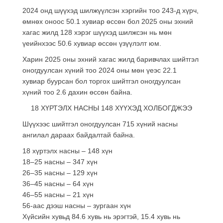
2024 онд шүүхэд шилжүүлсэн хэргийн тоо 243-д хүрч,
өмнөх оноос 50.1 хувиар өссөн бол 2025 оны эхний
хагас жилд 128 хэрэг шүүхэд шилжсэн нь мөн
үеийнхээс 50.6 хувиар өссөн үзүүлэлт юм.
Харин 2025 оны эхний хагас жилд баривчлах шийтгэл
оногдуулсан хүний тоо 2024 оны мөн үеэс 22.1
хувиар буурсан бол торгох шийтгэл оногдуулсан
хүний тоо 2.6 дахин өссөн байна.
18 ХҮРТЭЛХ НАСНЫ 148 ХҮҮХЭД ХОЛБОГДЖЭЭ
Шүүхээс шийтгэл оногдуулсан 715 хүний насны
ангилал дараах байдалтай байна.
18 хүртэлх насны – 148 хүн
18–25 насны – 347 хүн
26–35 насны – 129 хүн
36–45 насны – 64 хүн
46–55 насны – 21 хүн
56-аас дээш насны – зургаан хүн
Хүйсийн хувьд 84.6 хувь нь эрэгтэй, 15.4 хувь нь