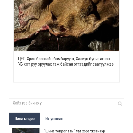
ЦЕГ: Хүрэн баавгайн бамбарууш, Халиун бугыг агнан
УБ хот руу оруулах гэж байсан этгээдийг саатуулжээ
Шинэ мэдээ
Их уншсан
“Шинэ тойрог зам” төсөл хэрэгжсэнээр