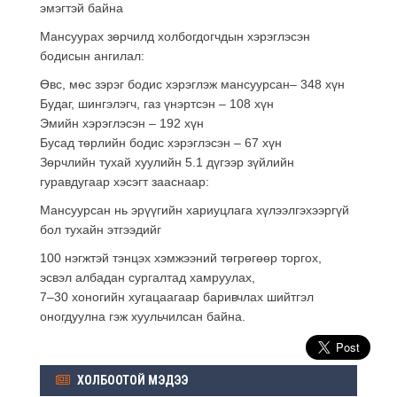
эмэгтэй байна
Мансуурах зөрчилд холбогдогчдын хэрэглэсэн
бодисын ангилал:
Өвс, мөс зэрэг бодис хэрэглэж мансуурсан– 348 хүн
Будаг, шингэлэгч, газ үнэртсэн – 108 хүн
Эмийн хэрэглэсэн – 192 хүн
Бусад төрлийн бодис хэрэглэсэн – 67 хүн
Зөрчлийн тухай хуулийн 5.1 дүгээр зүйлийн
гуравдугаар хэсэгт зааснаар:
Мансуурсан нь эрүүгийн хариуцлага хүлээлгэхээргүй
бол тухайн этгээдийг
100 нэгжтэй тэнцэх хэмжээний төгрөгөөр торгох,
эсвэл албадан сургалтад хамруулах,
7–30 хоногийн хугацаагаар баривчлах шийтгэл
оногдуулна гэж хуульчилсан байна.
ХОЛБООТОЙ МЭДЭЭ