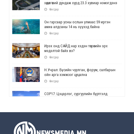
хөдөлгөөний дундаж хурд 23.3 хувиар нэмэгдэнэ
Өчигдөр
Он гарсаар усны ослын улмаас 59 иргэн
амиа алдсаны 14 нь хүүхэд байна
Өчигдөр
Ирэх онд САЙД нар хэдэн төгрөгийн эрх
мэдэлтэй байх вэ?
Өчигдөр
Н.Учрал: Бүсийн чуулган, форум, салбарын
ойн арга хэмжээг цуцална
Өчигдөр
СОР17: Цэцэрлэг, сургуулийн бүртгэлд
өөрчлөлт орно
Өчигдөр
УЕПГ: Биеэ үнэлэхийг зохион байгуулж, хүн
худалдаалсан хэргүүдийг шүүхэд
шилжүүлжээ
Өчигдөр