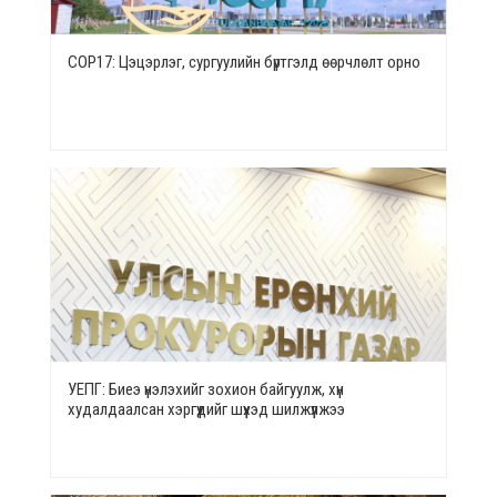
СОР17: Цэцэрлэг, сургуулийн бүртгэлд өөрчлөлт орно
УЕПГ: Биеэ үнэлэхийг зохион байгуулж, хүн
худалдаалсан хэргүүдийг шүүхэд шилжүүлжээ