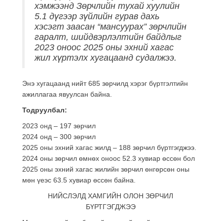
хэмжээнд Зөрчлийн тухай хуулийн
5.1 дүгээр зүйлийн гурав дахь
хэсэгт заасан “мансуурах” зөрчлийн
гаралт, шийдвэрлэлтийн байдлыг
2023 оноос 2025 оны эхний хагас
жил хүртэлх хугацаанд судалжээ.
Энэ хугацаанд нийт 685 зөрчилд хэрэг бүртгэлтийн
ажиллагаа явуулсан байна.
Тодруулбал:
2023 онд – 197 зөрчил
2024 онд – 300 зөрчил
2025 оны эхний хагас жилд – 188 зөрчил бүртгэгджээ.
2024 оны зөрчил өмнөх оноос 52.3 хувиар өссөн бол
2025 оны эхний хагас жилийн зөрчил өнгөрсөн оны
мөн үеэс 63.5 хувиар өссөн байна.
НИЙСЛЭЛД ХАМГИЙН ОЛОН ЗӨРЧИЛ
БҮРТГЭГДЖЭЭ