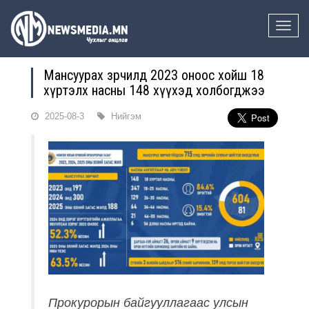
Toggle
naviga
Мансуурах зөрчилд 2023 оноос хойш 18
хүртэлх насны 148 хүүхэд холбогджээ
2025-08-3
Нийгэм
Прокурорын байгууллагаас улсын