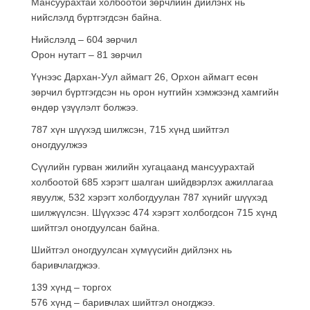
Мансуурахтай холбоотой зөрчлийн дийлэнх нь
нийслэлд бүртгэгдсэн байна.
Нийслэлд – 604 зөрчил
Орон нутагт – 81 зөрчил
Үүнээс Дархан-Уул аймагт 26, Орхон аймагт есөн
зөрчил бүртгэгдсэн нь орон нутгийн хэмжээнд хамгийн
өндөр үзүүлэлт болжээ.
787 хүн шүүхэд шилжсэн, 715 хүнд шийтгэл
оногдуулжээ
Сүүлийн гурван жилийн хугацаанд мансуурахтай
холбоотой 685 хэрэгт шалган шийдвэрлэх ажиллагаа
явуулж, 532 хэрэгт холбогдуулан 787 хүнийг шүүхэд
шилжүүлсэн. Шүүхээс 474 хэрэгт холбогдсон 715 хүнд
шийтгэл оногдуулсан байна.
Шийтгэл оногдуулсан хүмүүсийн дийлэнх нь
баривчлагджээ.
139 хүнд – торгох
576 хүнд – баривчлах шийтгэл оногджээ.