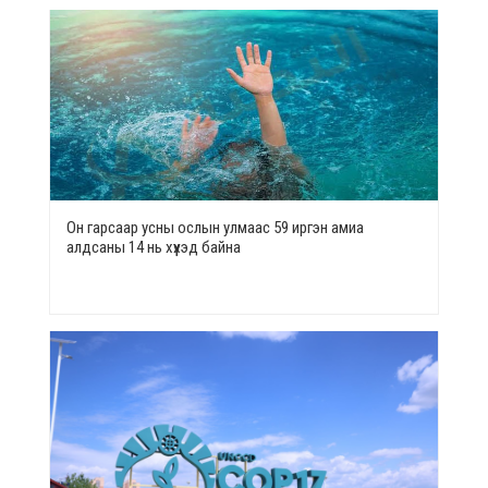
Он гарсаар усны ослын улмаас 59 иргэн амиа
алдсаны 14 нь хүүхэд байна