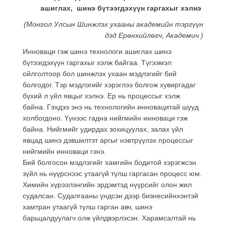
ашиглах, шинэ бүтээгдэхүүн гаргахыг хэлнэ
(Монгол Улсын Шинжлэх ухааны академийн тэргүүн
дэд Ерөнхийлөгч, Академич )
Инноваци гэж шинэ технологи ашиглах шинэ
бүтээгдэхүүн гаргахыг хэлж байгаа. Түгээмэл
ойлголтоор бол шинжлэх ухаан мэдлэгийг бий
болгодог. Тэр мэдлэгийг хэрэглээ болгож хувиргадаг
бүхий л үйл явцыг хэлнэ. Ер нь процессыг хэлж
байна. Гэхдээ энэ нь технологийн инновацитай шууд
холбогдоно. Үүнээс гадна нийгмийн инноваци гэж
байна. Нийгмийг удирдах зохицуулах, залах үйл
явцад шинэ дэвшилтэт аргыг нэвтрүүлэх процессыг
нийгмийн инноваци гэнэ.
Бий болгосон мэдлэгийг хамгийн бодитой хэрэгжсэн
зүйл нь нүүрснээс утаагүй түлш гаргасан процесс юм.
Химийн хүрээлэнгийн эрдэмтэд нүүрсийг олон жил
судалсан. Судалгааны үндсэн дээр бизнесийнхэнтэй
хамтран утаагүй түлш гарган авч, шинэ
барьцалдуулагч олж үйлдвэрлэсэн. Харамсалтай нь