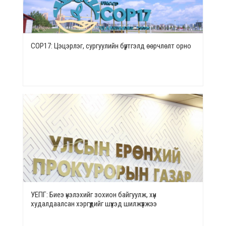
СОР17: Цэцэрлэг, сургуулийн бүртгэлд өөрчлөлт орно
УЕПГ: Биеэ үнэлэхийг зохион байгуулж, хүн
худалдаалсан хэргүүдийг шүүхэд шилжүүлжээ