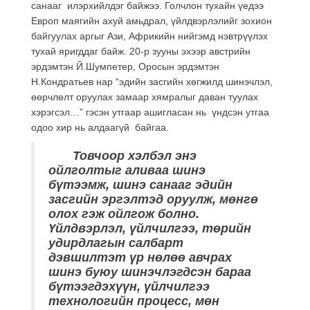
санааг илэрхийлдэг байжээ. Голчлон тухайн үедээ
Европ маягийн ахуй амьдрал, үйлдвэрлэлийг зохион
байгуулах аргыг Ази, Африкийн нийгэмд нэвтрүүлэх
тухай яригддаг байж. 20-р зууны эхээр австрийн
эрдэмтэн Й.Шумпетер, Оросын эрдэмтэн
Н.Кондратьев нар “эдийн засгийн хөгжилд шинэчлэл,
өөрчлөлт оруулах замаар хямралыг даван туулах
хэрэгсэл…” гэсэн утгаар ашигласан нь үндсэн утгаа
одоо хир нь алдаагүй байгаа.
Товчоор хэлбэл энэ
ойлголтыг аливаа шинэ
бүтээмж, шинэ санааг эдийн
засгийн эргэлтэд оруулж, мөнгө
олох гэж ойлгож болно.
Үйлдвэрлэл, үйлчилгээ, төрийн
удирдлагын салбарт
дэвшилтэт үр нөлөө авчрах
шинэ буюу шинэчлэгдсэн бараа
бүтээгдэхүүн, үйлчилгээ
технологийн процесс, мөн