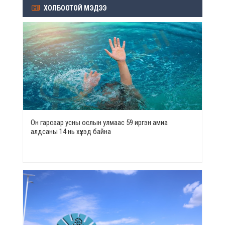
ХОЛБООТОЙ МЭДЭЭ
Он гарсаар усны ослын улмаас 59 иргэн амиа
алдсаны 14 нь хүүхэд байна