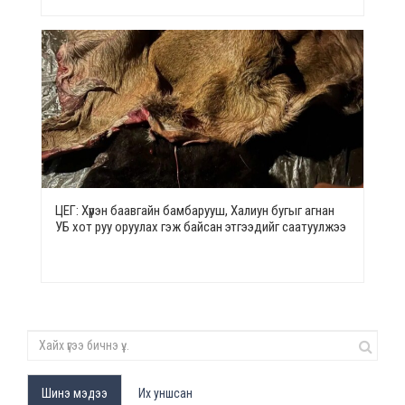
ЦЕГ: Хүрэн баавгайн бамбарууш, Халиун бугыг агнан
УБ хот руу оруулах гэж байсан этгээдийг саатуулжээ
Шинэ мэдээ
Их уншсан