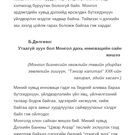
хэлчихэд буруутан болохгүй байх. Монгол
эрдэмтдийн хувьд дэлхийд өрсөлдөх бүтээгдэхүүн
үйлдвэрлэх мэдлэг чадвар байна. Тиймээс ч дэлхийн
зах зээлд цойлж гарах боломж байгаа гэж хардаг.
Б.Дөлгөөн:
Утаагүй зуух бол Монгол дахь инновацийн сайн
жишээ
(Монгол бизнесийн хөгжлийн төвийн удирдах
зөвлөлийн гишүүн, “Тэнгэр капитал” ХХК-ийн
захирал, эдийн засагч )
Миний хувьд инноваци гэдэг нь бидний аливаа бараа
бүтээгдэхүүн, үйлдвэрлэлийн үйл явц, үйлчилгээний
талаар бодож байгаа, эдгээрийг хөгжүүлж, хийж
байгаа арга замыг хурдлуулах сайжруулахыг хэлдэг
байх гэж ойлгодог.
Монголд олон сайхан жишээ бий. Миний хувьд
Дэлхийн Банкны “Цэвэр Агаар” төслийг эхлүүлэх гээд
ажиллаж байхад одоогийн бидний “утаагүй зуух” гэж