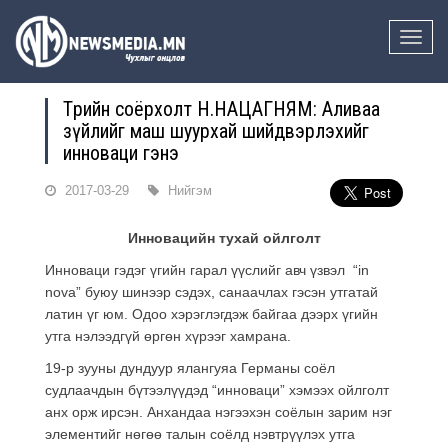
Toggle
naviga
Төрийн соёрхолт Н.НАЦАГНЯМ: Аливаа
зүйлийг маш шуурхай шийдвэрлэхийг
инноваци гэнэ
2017-03-29
Нийгэм
Инновацийн тухай ойлголт
Инноваци гэдэг үгийн гарал үүслийг авч үзвэл “in
nova” буюу шинээр сэдэх, санаачлах гэсэн утгатай
латин үг юм. Одоо хэрэглэгдэж байгаа дээрх үгийн
утга нэлээдгүй өргөн хүрээг хамрана.
19-р зууны дундуур ялангуяа Германы соёл
судлаачдын бүтээлүүдэд “инноваци” хэмээх ойлголт
анх орж ирсэн. Анхандаа нэгээхэн соёлын зарим нэг
элементийг нөгөө талын соёлд нэвтрүүлэх утга