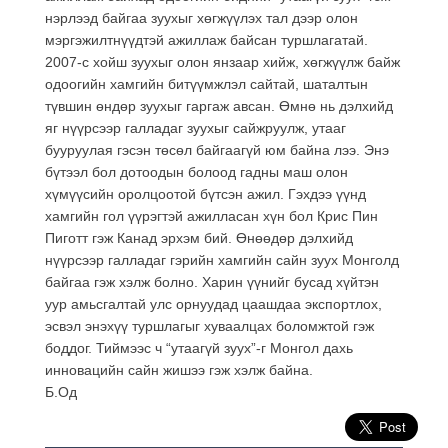
нэрлээд байгаа зуухыг хөгжүүлэх тал дээр олон
мэргэжилтнүүдтэй ажиллаж байсан туршлагатай.
2007-с хойш зуухыг олон янзаар хийж, хөгжүүлж байж
одоогийн хамгийн битүүмжлэл сайтай, шаталтын
түвшин өндөр зуухыг гаргаж авсан. Өмнө нь дэлхийд
яг нүүрсээр галладаг зуухыг сайжруулж, утааг
бууруулая гэсэн төсөл байгаагүй юм байна лээ. Энэ
бүтээл бол дотоодын болоод гадны маш олон
хүмүүсийн оролцоотой бүтсэн ажил. Гэхдээ үүнд
хамгийн гол үүрэгтэй ажилласан хүн бол Крис Пин
Пиготт гэж Канад эрхэм бий. Өнөөдөр дэлхийд
нүүрсээр галладаг гэрийн хамгийн сайн зуух Монголд
байгаа гэж хэлж болно. Харин үүнийг бусад хүйтэн
уур амьсгалтай улс орнуудад цаашдаа экспортлох,
эсвэл энэхүү туршлагыг хуваалцах боломжтой гэж
боддог. Тиймээс ч “утаагүй зуух”-г Монгол дахь
инновацийн сайн жишээ гэж хэлж байна.
Б.Од