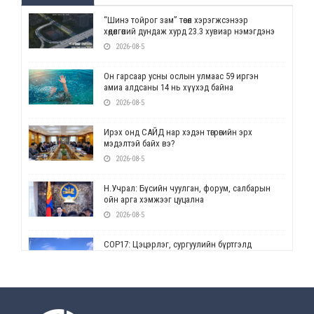
“Шинэ тойрог зам” төсөл хэрэгжсэнээр
хөдөлгөөний дундаж хурд 23.3 хувиар нэмэгдэнэ
2026-08-5
Он гарсаар усны ослын улмаас 59 иргэн
амиа алдсаны 14 нь хүүхэд байна
2026-08-5
Ирэх онд САЙД нар хэдэн төгрөгийн эрх
мэдэлтэй байх вэ?
2026-08-5
Н.Учрал: Бүсийн чуулган, форум, салбарын
ойн арга хэмжээг цуцална
2026-08-5
СОР17: Цэцэрлэг, сургуулийн бүртгэлд
өөрчлөлт орно
2026-08-5
УЕПГ: Биеэ үнэлэхийг зохион байгуулж, хүн
худалдаалсан хэргүүдийг шүүхэд