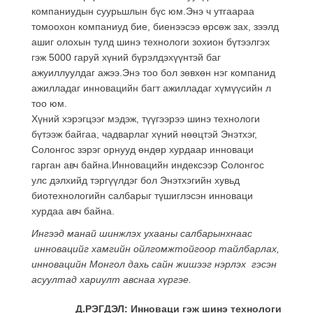
компаниудын суурьшлын бүс юм.Энэ ч утгаараа
томоохон компаниуд бие, биенээсээ өрсөж зах, зээлд
ашиг олохын тулд шинэ технологи зохион бүтээлгэх
гэж 5000 гаруй хүний бүрэлдэхүүнтэй баг
ажуиллуулдаг ажээ.Энэ тоо бол зөвхөн нэг компанид
ажилладаг инновацийн багт ажилладаг хүмүүсийн л
тоо юм.
Хүний хэрэгцээг мэдэж, түүгээрээ шинэ технологи
бүтээж байгаа, чадварлаг хүний нөөцтэй Энэтхэг,
Солонгос зэрэг орнууд өндөр хурдаар инноваци
гарган авч байна.Инновацийн индексээр Солонгос
улс дэлхийд тэргүүлдэг бол Энэтхэгийн хувьд
биотехнологийн салбарыг түшиглэсэн инноваци
хурдаа авч байна.
Ингээд манай шинжлэх ухааны салбарынхнаас
инновацийг хамгийн ойлгомжтойгоор тайлбарлах,
инновацийн Монгол дахь сайн жишээг нэрлэх гэсэн
асуултад хариулт авснаа хүргэе.
Д.РЭГДЭЛ: Инноваци гэж шинэ технологи