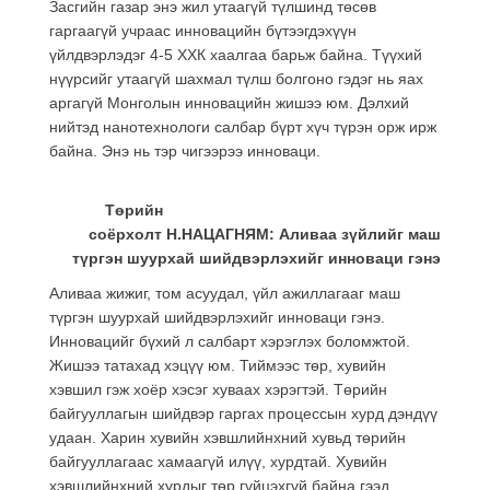
Засгийн газар энэ жил утаагүй түлшинд төсөв
гаргаагүй учраас инновацийн бүтээгдэхүүн
үйлдвэрлэдэг 4-5 ХХК хаалгаа барьж байна. Түүхий
нүүрсийг утаагүй шахмал түлш болгоно гэдэг нь яах
аргагүй Монголын инновацийн жишээ юм. Дэлхий
нийтэд нанотехнологи салбар бүрт хүч түрэн орж ирж
байна. Энэ нь тэр чигээрээ инноваци.
Төрийн
соёрхолт Н.НАЦАГНЯМ: Аливаа зүйлийг маш
түргэн шуурхай шийдвэрлэхийг инноваци гэнэ
Аливаа жижиг, том асуудал, үйл ажиллагааг маш
түргэн шуурхай шийдвэрлэхийг инноваци гэнэ.
Инновацийг бүхий л салбарт хэрэглэх боломжтой.
Жишээ татахад хэцүү юм. Тиймээс төр, хувийн
хэвшил гэж хоёр хэсэг хуваах хэрэгтэй. Төрийн
байгууллагын шийдвэр гаргах процессын хурд дэндүү
удаан. Харин хувийн хэвшлийнхний хувьд төрийн
байгууллагаас хамаагүй илүү, хурдтай. Хувийн
хэвшлийнхний хурдыг төр гүйцэхгүй байна гээд