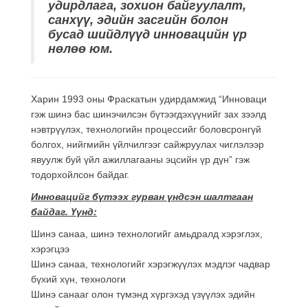
удирдлага, зохион байгуулалт,
санхүү, эдийн засгийн болон
бусад шийдлүүд инновацийн үр
нөлөө юм.
Харин 1993 оны Фраскатын удирдамжид “Инноваци
гэж шинэ бас шинэчилсэн бүтээгдэхүүнийг зах зээлд
нэвтрүүлэх, технологийн процессийг боловсронгүй
болгох, нийгмийн үйлчилгээг сайжруулах чиглэлээр
явуулж буй үйл ажиллагааны эцсийн үр дүн” гэж
тодорхойлсон байдаг.
Инновацийг бүтээх гурван үндсэн шалтгаан
байдаг. Үүнд:
Шинэ санаа, шинэ технологийг амьдралд хэрэглэх,
хэрэгцээ
Шинэ санаа, технологийг хэрэгжүүлэх мэдлэг чадвар
бүхий хүн, технологи
Шинэ санааг олон түмэнд хүргэхэд үзүүлэх эдийн