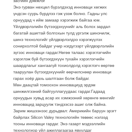
засгийн дэмжлэг
Энэ гурван нөхцөл бүрэлдэхэд инноваци хөгжих
үндсэн суурь бүрдлээ гэж үзэж болно. Гадны улс
орнуудад ч ийм замаар хэрэгжиж байгаа юм.
Үйлдвэрлэлийн бүтээгдэхүүнийг аль болох зардал
багатай ашигтай болгохын тулд үргэлж шинэчилж,
шинэ технологийг үйлдвэрлэлдээ хэрэгжүүлэх
сонирхолтой байдаг учир нэгдүгээрт үйлдвэрлэлийн
зүгээс инноваци гардаг.Нөгөө талаас хэрэглэгчийн
хэрэглэж буй бүтээгдэхүүн тухайн хэрэглэгчийн
шаардлагыг хангаагүй тохиолдолд хэрэглэгч өөртөө
тааруулан бүтээгдэхүүнийг өөрчилснөөр инноваци
гарах хоёр дахь шалтгаан болж байдаг.
Мөн даацтай томоохон инновациуд эрдэм
шинжилгээний байгууллагуудаас гардаг.Гадаад
орнуудын хувьд асар их хэмжээний хөрөнгө мөнгийг
инновацид зарцуулж тэндээсээ ашиг олж байна.
Зарим жишээнээс дурьдвал: Америкийн баруун эрэгт
байрлах Silicon Valey технологийн төвөөс нэлээд
тооны инноваци гардаг. Энэ газарт мэдээллийн
технологиор үйл ажиллагаагаа явуулдаг