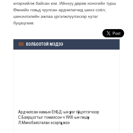
илэрхийлж байсан юм. Ийнхүү дөрөв хоногийн турш
Өмнийн говьд чуулсан ардчилагчид шинэ соёл,
шинэчлэлийн ажлаа үргэлжлүүлэхээр нутаг
буцацгаав.
ХОЛБООТОЙ МЭДЭЭ
Ардчилсан намын ЕНБД-ын үүрэг гүйцэтгэгчээр
С.Баярцогтыг томилсон ч УИХ-ын гишүүн
Л.Мөнхбаясгалан эсэргүүцжээ