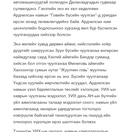
автомашинуудтай холилдон Даланзадгадын гудмаар
сүлжилдэнэ. Гэнэтийн энэ их хөл хөдөлгөөн
Ардчилсан намын “Говийн бүсийн чуулган”-д уригдан
ирсэн зочид төлөөлөгчдийнх байв. Ардчилсан нам
шнэчлэлийн бодлогынхоо хүрээнд жил бүр бүсчилсэн
чуулгануудаа хийхээр болсон.
Энэ жилийн хувьд дөрвөн аймаг, нийслэлийн хоёр
дүүргийг хамруулсан Зүүн бүсийн чуулганаа өнгөрсөн
наймдугаар сард Хэнтий аймгийн Биндэр суманд
хийсэн бол отгон чуулганаа Өмнөговь аймгийн
Ханхонгор сумын нутаг “Жуулчин говь” жуулчны
баазад хийхээр ирсэн нь энэ. Бүсийн чуулганаар
Үндсэн хуулийн өөрчлөлтийн асуудал, Ардчилсан
намын үзэл баримтлалын төслийг хэлэлцэж, УИХ-ын
хаврын чуулганы мэдээлэл, УИХ дахь АН-ын бүлгийн
үйл ажиллагааны талаар мэдээлэл сонсч, намын үйл
ажиллагаанд чанарын удирдлагын тогтолцоо
нэвтрүүлж байгаатай танилцуулсан нь гишүүд ийн
олноороо хүрэлцэн ирэх шалтгаан болжээ.
Түүнчлэн УИХ-ын гишүүд, намын удирдлагуудын