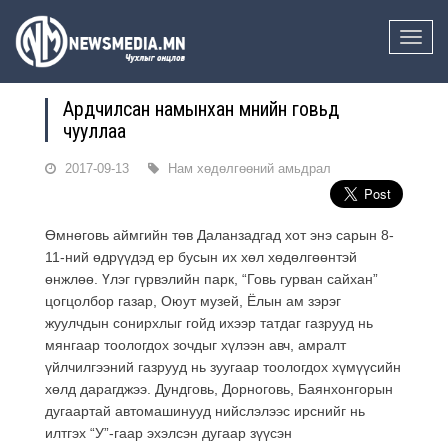
Toggle
naviga
Ардчилсан намынхан Өмнийн говьд
чууллаа
2017-09-13
Нам хөдөлгөөний амьдрал
Өмнөговь аймгийн төв Даланзадгад хот энэ сарын 8-
11-ний өдрүүдэд ер бусын их хөл хөдөлгөөнтэй
өнжлөө. Үлэг гүрвэлийн парк, “Говь гурван сайхан”
цогцолбор газар, Оюут музей, Ёлын ам зэрэг
жуулчдын сонирхлыг гойд ихээр татдаг газрууд нь
мянгаар тоологдох зочдыг хүлээн авч, амралт
үйлчилгээний газрууд нь зуугаар тоологдох хүмүүсийн
хөлд дарагджээ. Дундговь, Дорноговь, Баянхонгорын
дугаартай автомашинууд нийслэлээс ирснийг нь
илтгэх “У”-гаар эхэлсэн дугаар зүүсэн