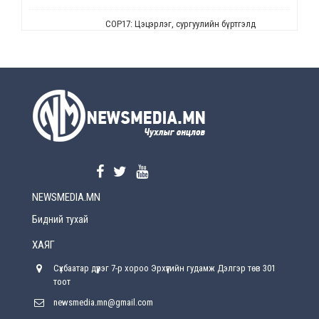
СОР17: Цэцэрлэг, сургуулийн бүртгэлд
өөрчлөлт орно
2026-08-5
УЕПГ: Биеэ үнэлэхийг зохион байгуулж, хүн
худалдаалсан хэргүүдийг шүүхэд
шилжүүлжээ
2026-08-5
Өнөөдрийн онч үг
2026-08-5
NEWSMEDIA.MN
Энэ сарын 15-наас эхлэн замын хөдөлгөөнд
өөрчлөлт орно
Бидний тухай
2026-08-4
ХАЯГ
С.Бямбацогт: Иргэд, бизнес эрхлэгчдэд
Сүхбаатар дүүрэг 7-р хороо Эрхүүгийн гудамж Дэлгэр төв 301
хүрсэн өгөөжөөрөө ажлаа үнэлж, хэрэгжилтээ
тайлагнадаг байх ёстой
тоот
2026-08-4
newsmedia.mn@gmail.com