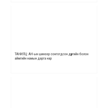
ТАНИЛЦ: АН-ын шинээр сонгогдсон дүүргийн болон
аймгийн намын дарга нар