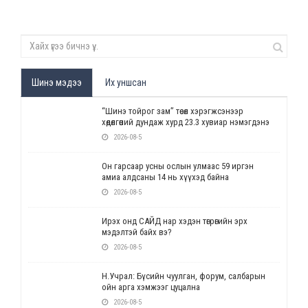
Шинэ мэдээ
Их уншсан
“Шинэ тойрог зам” төсөл хэрэгжсэнээр
хөдөлгөөний дундаж хурд 23.3 хувиар нэмэгдэнэ
2026-08-5
Он гарсаар усны ослын улмаас 59 иргэн
амиа алдсаны 14 нь хүүхэд байна
2026-08-5
Ирэх онд САЙД нар хэдэн төгрөгийн эрх
мэдэлтэй байх вэ?
2026-08-5
Н.Учрал: Бүсийн чуулган, форум, салбарын
ойн арга хэмжээг цуцална
2026-08-5