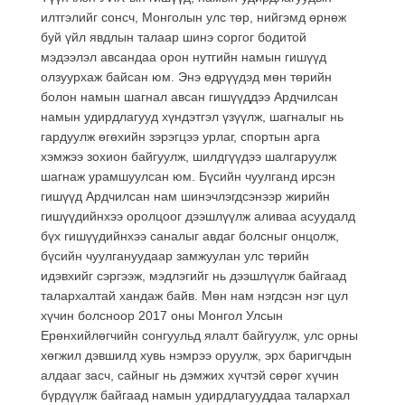
илтгэлийг сонсч, Монголын улс төр, нийгэмд өрнөж
буй үйл явдлын талаар шинэ соргог бодитой
мэдээлэл авсандаа орон нутгийн намын гишүүд
олзуурхаж байсан юм. Энэ өдрүүдэд мөн төрийн
болон намын шагнал авсан гишүүддээ Ардчилсан
намын удирдлагууд хүндэтгэл үзүүлж, шагналыг нь
гардуулж өгөхийн зэрэгцээ урлаг, спортын арга
хэмжээ зохион байгуулж, шилдгүүдээ шалгаруулж
шагнаж урамшуулсан юм. Бүсийн чуулганд ирсэн
гишүүд Ардчилсан нам шинэчлэгдсэнээр жирийн
гишүүдийнхээ оролцоог дээшлүүлж аливаа асуудалд
бүх гишүүдийнхээ саналыг авдаг болсныг онцолж,
бүсийн чуулгануудаар замжуулан улс төрийн
идэвхийг сэргээж, мэдлэгийг нь дээшлүүлж байгаад
талархалтай хандаж байв. Мөн нам нэгдсэн нэг цул
хүчин болсноор 2017 оны Монгол Улсын
Ерөнхийлөгчийн сонгуульд ялалт байгуулж, улс орны
хөгжил дэвшилд хувь нэмрээ оруулж, эрх баригчдын
алдааг засч, сайныг нь дэмжих хүчтэй сөрөг хүчин
бүрдүүлж байгаад намын удирдлагууддаа талархал