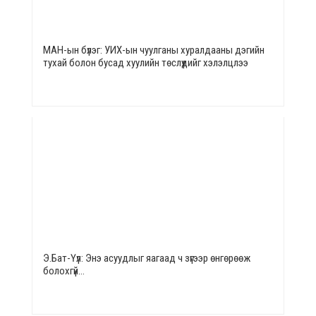
МАН-ын бүлэг: УИХ-ын чуулганы хуралдааны дэгийн
тухай болон бусад хуулийн төслүүдийг хэлэлцлээ
Э.Бат-Үүл: Энэ асуудлыг яагаад ч зүгээр өнгөрөөж
болохгүй…