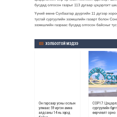
бусдад олгосон газрыг 113 дугаар цэцэрлэгт ш
Үүний өмнө Сүхбаатар дүүргийн 11 дүгээр хоро
тусгай сургуулийн эзэмшлийн газарт болон Сон
эзэмшлийн газраас бусдад олгосон байсныг тус 
ХОЛБООТОЙ МЭДЭЭ
Он гарсаар усны ослын
СОР17: Цэцэрлэ
улмаас 59 иргэн амиа
сургуулийн бүрт
алдсаны 14 нь хүүхэд
өөрчлөлт орно