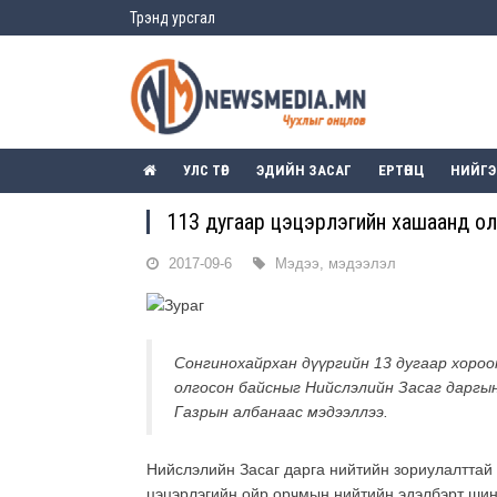
Трэнд урсгал
УЛС ТӨР
ЭДИЙН ЗАСАГ
ЕРТӨНЦ
НИЙГ
113 дугаар цэцэрлэгийн хашаанд олг
2017-09-6
Мэдээ, мэдээлэл
Сонгинохайрхан дүүргийн 13 дугаар хороо
олгосон байсныг Нийслэлийн Засаг даргын
Газрын албанаас мэдээллээ.
Нийслэлийн Засаг дарга нийтийн зориулалттай
цэцэрлэгийн ойр орчмын нийтийн эдэлбэрт шин