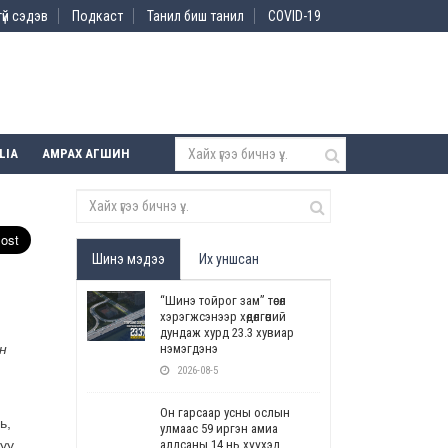
үй сэдэв
Подкаст
Танил биш танил
COVID-19
LIA
АМРАХ АГШИН
Шинэ мэдээ
Их уншсан
“Шинэ тойрог зам” төсөл
хэрэгжсэнээр хөдөлгөөний
дундаж хурд 23.3 хувиар
н
нэмэгдэнэ
2026-08-5
Он гарсаар усны ослын
ь,
улмаас 59 иргэн амиа
уу
алдсаны 14 нь хүүхэд