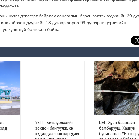
илжүүлжээ.
оны нутаг дэвсгэрт байрлах сонсголын бэрхшээлтэй хүүхдийн 29 дү
гинохайрхан дүүргийн 13 дугаар хороо 99 дүгээр цэцэрлэгийн
тус хүчингүй болгосон байна.
г,
УЕПГ: Биеэ үнэлэхийг
ЦЕГ: Хүрэн баавгайн
гэлд
зохион байгуулж, хүн
бамбарууш, Халиун
худалдаалсан хэргүүдийг
бугыг агнан УБ хот р