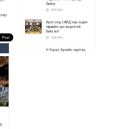
байна
2026-08-5
гээр
Ирэх онд САЙД нар хэдэн
төгрөгийн эрх мэдэлтэй
байх вэ?
2026-08-5
Н.Учрал: Бүсийн чуулган,
форум, салбарын ойн
арга хэмжээг цуцална
2026-08-5
СОР17: Цэцэрлэг,
сургуулийн бүртгэлд
өөрчлөлт орно
2026-08-5
УЕПГ: Биеэ үнэлэхийг
зохион байгуулж, хүн
худалдаалсан хэргүүдийг
шүүхэд шилжүүлжээ
уу
2026-08-5