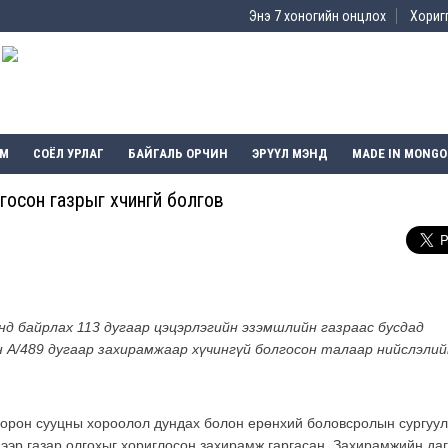
Энэ 7 хоногийн онцлох
Хоригг
ЭМ
СОЁЛ УРЛАГ
БАЙГАЛЬ ОРЧИН
ЭРҮҮЛ МЭНД
MADE IN MONGO
осон газрыг хүчингүй болгов
нд байрлах 113 дугаар цэцэрлэгийн эзэмшлийн газраас бусдад
 А/489 дугаар захирамжаар хүчингүй болгосон талаар нийслэлий
 орон сууцны хороолол дундах болон ерөнхий боловсролын сургуул
ээр газар олгохыг хориглосон захирамж гаргасан. Захирамжийн даг