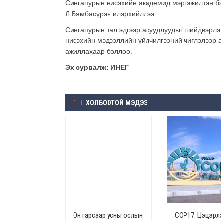
Сингапурын нисэхийн академид мэргэжилтэн бэл
Л.Бямбасүрэн илэрхийллээ.
Сингапурын тал эдгээр асуудлуудыг шийдвэрлэ
нисэхийн мэдээллийн үйлчилгээний чиглэлээр 
ажиллахаар боллоо.
Эх сурвалж: ИНЕГ
ХОЛБООТОЙ МЭДЭЭ
Он гарсаар усны ослын
СОР17: Цэцэрлэ