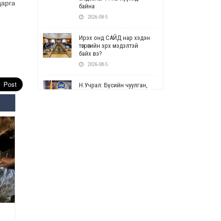
дарга
байна
2026-08-5
Ирэх онд САЙД нар хэдэн
төгрөгийн эрх мэдэлтэй
байх вэ?
2026-08-5
Н.Учрал: Бүсийн чуулган,
форум, салбарын ойн
арга хэмжээг цуцална
2026-08-5
СОР17: Цэцэрлэг,
сургуулийн бүртгэлд
өөрчлөлт орно
2026-08-5
УЕПГ: Биеэ үнэлэхийг
зохион байгуулж, хүн
худалдаалсан хэргүүдийг
шүүхэд шилжүүлжээ
2026-08-5