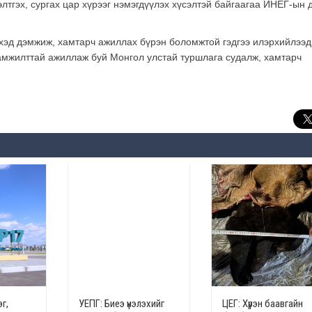
тгэх, сургах цар хүрээг нэмэгдүүлэх хүсэлтэй байгаагаа ИНЕГ-ын 
хэд дэмжиж, хамтарч ажиллах бүрэн боломжтой гэдгээ илэрхийлээд
амжилттай ажиллаж буй Монгол улстай туршлага судалж, хамтарч
г,
УЕПГ: Биеэ үнэлэхийг
ЦЕГ: Хүрэн баавгайн