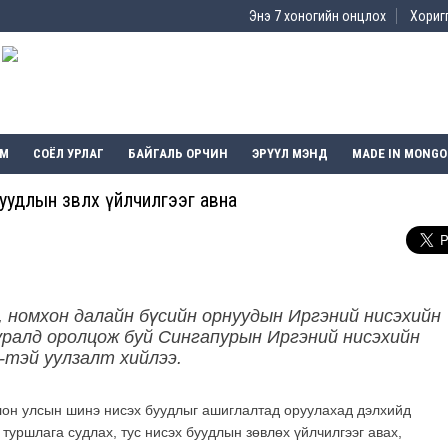
Энэ 7 хоногийн онцлох
Хоригг
ЭМ
СОЁЛ УРЛАГ
БАЙГАЛЬ ОРЧИН
ЭРҮҮЛ МЭНД
MADE IN MONGO
удлын зөвлөх үйлчилгээг авна
 номхон далайн бүсийн орнуудын Иргэний нисэхийн
уралд оролцож буй Сингапурын Иргэний нисэхийн
-тэй уулзалт хийлээ.
он улсын шинэ нисэх буудлыг ашиглалтад оруулахад дэлхийд
туршлага судлах, тус нисэх буудлын зөвлөх үйлчилгээг авах,