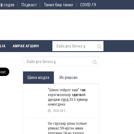
үй сэдэв
Подкаст
Танил биш танил
COVID-19
LIA
АМРАХ АГШИН
Шинэ мэдээ
Их уншсан
“Шинэ тойрог зам” төсөл
хэрэгжсэнээр хөдөлгөөний
дундаж хурд 23.3 хувиар
нэмэгдэнэ
2026-08-5
Он гарсаар усны ослын
улмаас 59 иргэн амиа
алдсаны 14 нь хүүхэд