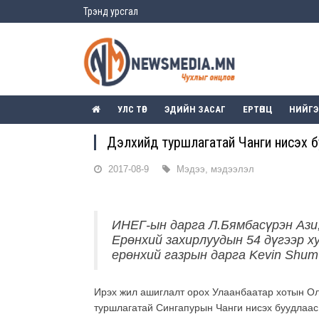
Трэнд урсгал
УЛС ТӨР
ЭДИЙН ЗАСАГ
ЕРТӨНЦ
НИЙГ
Дэлхийд туршлагатай Чанги нисэх бу
2017-08-9
Мэдээ, мэдээлэл
ИНЕГ-ын дарга Л.Бямбасүрэн Ази,
Ерөнхий захирлуудын 54 дүгээр х
ерөнхий газрын дарга Kevin Shum
Ирэх жил ашиглалт орох Улаанбаатар хотын Ол
туршлагатай Сингапурын Чанги нисэх буудлаас 