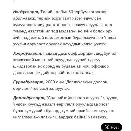
Нэгдүгээрт,
Төрийн албыг 60 тэрбум төгрөгөөр
арилжаалж, төрийн эсрэг гэмт хэрэг өдүүлсэн
хүмүүстээ хариуцлага тооцож, энэхүү асуудлыг ард
түмэнд нээлттэй ил тод мэдээлж, ёс зүйн болон эрх
зүйн чадамжтай парламентын бүрэлдэхүүнээр Үндсэн
хуульд өөрчлөлт оруулах асуудлыг хэлэлцүүлэх;
Хоёрдугаарт,
Гадаад дахь оффшор дансанд буй их
хэмжээний мөнгөний асуудлыг хуулийн дагуу
шийдвэрлэн эх оронд нь буцаан авчирч, оффшор
данс эзэмшигчдийг нэрсийг ил тод зарлах;
Гуравдугаарт,
2000 оны “Дордуулахын долоон
өөрчлөлт”-өө засч залруулах;
Дөрөвдүгээрт,
“Ард нийтийн санал асуулга” явуулж,
Үндсэн хуульд нэмэлт өөрчлөлт оруулахдаа хэсэг
бүлэг хүмүүсийн бус ард түмний эрхийг нэмэгдүүлэх
чиглэлээр ажиллахыг шаардаж байна” хэмээжээ.