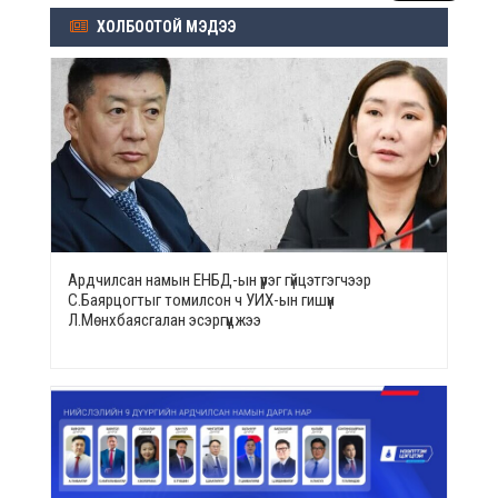
ХОЛБООТОЙ МЭДЭЭ
Ардчилсан намын ЕНБД-ын үүрэг гүйцэтгэгчээр
С.Баярцогтыг томилсон ч УИХ-ын гишүүн
Л.Мөнхбаясгалан эсэргүүцжээ