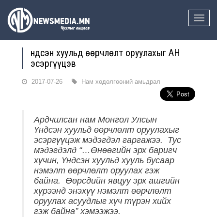
Toggle
naviga
Үндсэн хуульд өөрчлөлт оруулахыг АН
эсэргүүцэв
2017-07-26
Нам хөдөлгөөний амьдрал
Ардчилсан нам Монгол Улсын
Үндсэн хуульд өөрчлөлт оруулахыг
эсэргүүцэж мэдэгдэл гаргажээ. Тус
мэдэгдэлд “…Өнөөгийн эрх баригч
хүчин, Үндсэн хуульд хууль бусаар
нэмэлт өөрчлөлт оруулах гэж
байна. Өөрсдийн явцуу эрх ашгийн
хүрээнд энэхүү нэмэлт өөрчлөлт
оруулах асуудлыг хүч түрэн хийх
гэж байна” хэмээжээ.