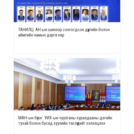
ТАНИЛЦ: АН-ын шинээр сонгогдсон дүүргийн болон
аймгийн намын дарга нар
МАН-ын бүлэг: УИХ-ын чуулганы хуралдааны дэгийн
тухай болон бусад хуулийн төслүүдийг хэлэлцлээ