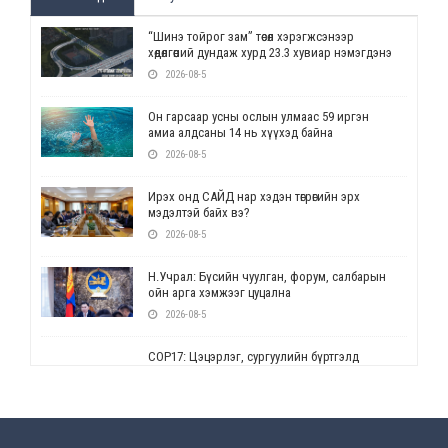
“Шинэ тойрог зам” төсөл хэрэгжсэнээр
хөдөлгөөний дундаж хурд 23.3 хувиар нэмэгдэнэ
2026-08-5
Он гарсаар усны ослын улмаас 59 иргэн
амиа алдсаны 14 нь хүүхэд байна
2026-08-5
Ирэх онд САЙД нар хэдэн төгрөгийн эрх
мэдэлтэй байх вэ?
2026-08-5
Н.Учрал: Бүсийн чуулган, форум, салбарын
ойн арга хэмжээг цуцална
2026-08-5
СОР17: Цэцэрлэг, сургуулийн бүртгэлд
өөрчлөлт орно
2026-08-5
УЕПГ: Биеэ үнэлэхийг зохион байгуулж, хүн