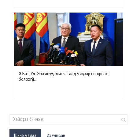
Э.Бат-Үүл: Энэ асуудлыг яагаад ч зүгээр өнгөрөөж
болохгүй…
Шинэ мэдээ
Их уншсан