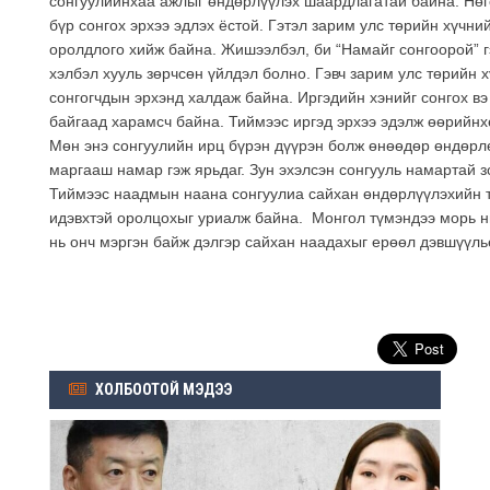
сонгуулийнхаа ажлыг өндөрлүүлэх шаардлагатай байна. Нөгө
бүр сонгох эрхээ эдлэх ёстой. Гэтэл зарим улс төрийн хүчни
оролдлого хийж байна. Жишээлбэл, би “Намайг сонгоорой” г
хэлбэл хууль зөрчсөн үйлдэл болно. Гэвч зарим улс төрийн 
сонгогчдын эрхэнд халдаж байна. Иргэдийн хэнийг сонгох вэ 
байгаад харамсч байна. Тиймээс иргэд эрхээ эдэлж өөрийнхө
Мөн энэ сонгуулийн ирц бүрэн дүүрэн болж өнөөдөр өндөрл
маргааш намар гэж ярьдаг. Зун эхэлсэн сонгууль намартай 
Тиймээс наадмын наана сонгуулиа сайхан өндөрлүүлэхийн т
идэвхтэй оролцохыг уриалж байна. Монгол түмэндээ морь нь
нь онч мэргэн байж дэлгэр сайхан наадахыг ерөөл дэвшүүлье
ХОЛБООТОЙ МЭДЭЭ