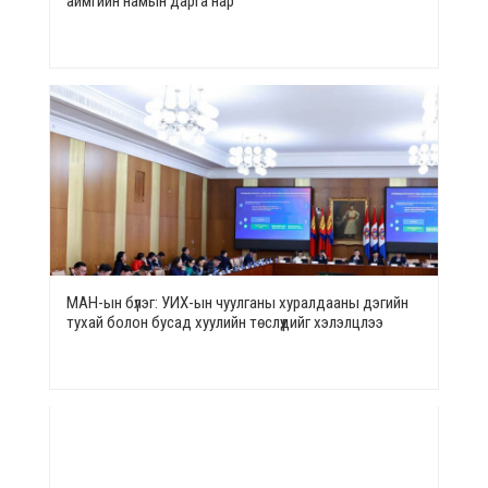
аймгийн намын дарга нар
МАН-ын бүлэг: УИХ-ын чуулганы хуралдааны дэгийн
тухай болон бусад хуулийн төслүүдийг хэлэлцлээ