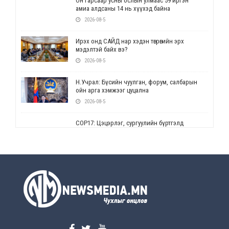
Он гарсаар усны ослын улмаас 59 иргэн
амиа алдсаны 14 нь хүүхэд байна
2026-08-5
Ирэх онд САЙД нар хэдэн төгрөгийн эрх
мэдэлтэй байх вэ?
2026-08-5
Н.Учрал: Бүсийн чуулган, форум, салбарын
ойн арга хэмжээг цуцална
2026-08-5
СОР17: Цэцэрлэг, сургуулийн бүртгэлд
өөрчлөлт орно
2026-08-5
УЕПГ: Биеэ үнэлэхийг зохион байгуулж, хүн
худалдаалсан хэргүүдийг шүүхэд
шилжүүлжээ
2026-08-5
Өнөөдрийн онч үг
2026-08-5