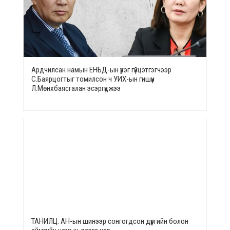
Ардчилсан намын ЕНБД-ын үүрэг гүйцэтгэгчээр
С.Баярцогтыг томилсон ч УИХ-ын гишүүн
Л.Мөнхбаясгалан эсэргүүцжээ
ТАНИЛЦ: АН-ын шинээр сонгогдсон дүүргийн болон