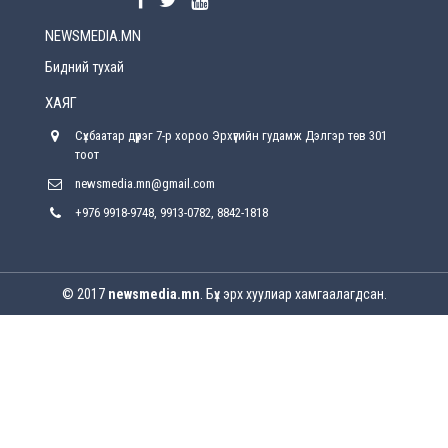
NEWSMEDIA.MN
Энэ сарын 15-наас эхлэн замын хөдөлгөөнд
өөрчлөлт орно
Бидний тухай
2026-08-4
ХАЯГ
С.Бямбацогт: Иргэд, бизнес эрхлэгчдэд
Сүхбаатар дүүрэг 7-р хороо Эрхүүгийн гудамж Дэлгэр төв 301
хүрсэн өгөөжөөрөө ажлаа үнэлж, хэрэгжилтээ
тайлагнадаг байх ёстой
тоот
2026-08-4
newsmedia.mn@gmail.com
+976 9918-9748, 9913-0782, 8842-1818
Улсын онцгой комисс өвөлжилтийн бэлтгэл,
бэлэн байдлыг хангах чиглэлээр хуралдлаа
2026-07-30
© 2017
newsmedia.mn
. Бүх эрх хуулиар хамгаалагдсан.
Баян-Өлгийн дараагийн засаг “ноён”-ы
суудлыг хэн залгамжлах вэ?
2026-07-30
Улаанбурхан өвчин нь халдварлалт өндөртэй ч
вакцинаар сэргийлэгдэх боломжтой
2026-07-30