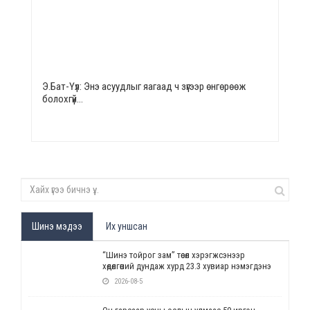
Э.Бат-Үүл: Энэ асуудлыг яагаад ч зүгээр өнгөрөөж
болохгүй…
Шинэ мэдээ
Их уншсан
“Шинэ тойрог зам” төсөл хэрэгжсэнээр
хөдөлгөөний дундаж хурд 23.3 хувиар нэмэгдэнэ
2026-08-5