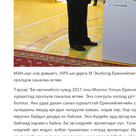
МАН-аас нэр дэвшигч, УИХ-ын дарга М.Энхболд Ерөнхийлөг
оролцож саналаа өглөө.
Тэрээр “Би иргэнийхээ хувьд 2017 оны Монгол Улсын Ерөнх
хураалтад оролцож саналаа өглөө. Энэ сонгууль нэлээд урт 
боллоо. Анх удаа дахин санал хураалттай Ерөнхийлөгчийн с
хугацааны явцад иргэдээ талцуулж хуваах, элдэв хар, бор су
явуулах байдал дэндүү их байлаа. Энэ бүгдийн ард иргэд ма
байгаад харамсч байна. Би эв нэгдлийг эрхэмлэдэг хүн. Үүни
нэгдлийг эрх мэдэл, албан тушаалаас ч илүүд эрхэмлэдэг. И