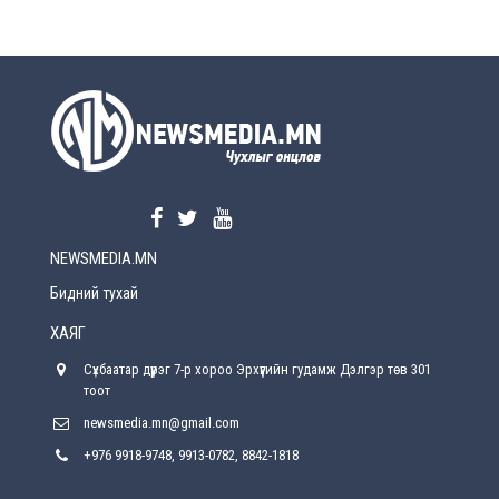
өөрчлөлт орно
2026-08-5
УЕПГ: Биеэ үнэлэхийг зохион байгуулж, хүн
худалдаалсан хэргүүдийг шүүхэд
шилжүүлжээ
2026-08-5
Өнөөдрийн онч үг
2026-08-5
NEWSMEDIA.MN
Энэ сарын 15-наас эхлэн замын хөдөлгөөнд
өөрчлөлт орно
Бидний тухай
2026-08-4
ХАЯГ
С.Бямбацогт: Иргэд, бизнес эрхлэгчдэд
Сүхбаатар дүүрэг 7-р хороо Эрхүүгийн гудамж Дэлгэр төв 301
хүрсэн өгөөжөөрөө ажлаа үнэлж, хэрэгжилтээ
тайлагнадаг байх ёстой
тоот
2026-08-4
newsmedia.mn@gmail.com
+976 9918-9748, 9913-0782, 8842-1818
Улсын онцгой комисс өвөлжилтийн бэлтгэл,
бэлэн байдлыг хангах чиглэлээр хуралдлаа