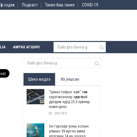
үй сэдэв
Подкаст
Танил биш танил
COVID-19
LIA
АМРАХ АГШИН
Шинэ мэдээ
Их уншсан
“Шинэ тойрог зам” төсөл
хэрэгжсэнээр хөдөлгөөний
дундаж хурд 23.3 хувиар
нэмэгдэнэ
2026-08-5
Он гарсаар усны ослын
улмаас 59 иргэн амиа
алдсаны 14 нь хүүхэд