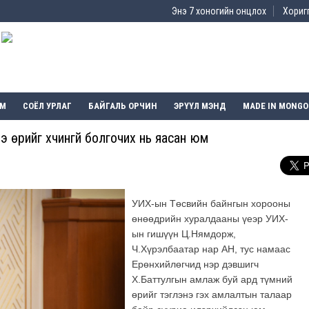
Энэ 7 хоногийн онцлох
Хоригг
ЭМ
СОЁЛ УРЛАГ
БАЙГАЛЬ ОРЧИН
ЭРҮҮЛ МЭНД
MADE IN MONGO
 өрийг хүчингүй болгочих нь яасан юм
УИХ-ын Төсвийн байнгын хорооны
өнөөдрийн хуралдааны үеэр УИХ-
ын гишүүн Ц.Нямдорж,
Ч.Хүрэлбаатар нар АН, тус намаас
Ерөнхийлөгчид нэр дэвшигч
Х.Баттулгын амлаж буй ард түмний
өрийг тэглэнэ гэх амлалтын талаар