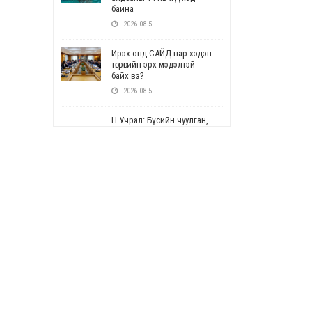
байна
2026-08-5
Ирэх онд САЙД нар хэдэн
төгрөгийн эрх мэдэлтэй
байх вэ?
2026-08-5
Н.Учрал: Бүсийн чуулган,
форум, салбарын ойн
арга хэмжээг цуцална
2026-08-5
СОР17: Цэцэрлэг,
сургуулийн бүртгэлд
өөрчлөлт орно
2026-08-5
УЕПГ: Биеэ үнэлэхийг
зохион байгуулж, хүн
худалдаалсан хэргүүдийг
шүүхэд шилжүүлжээ
2026-08-5