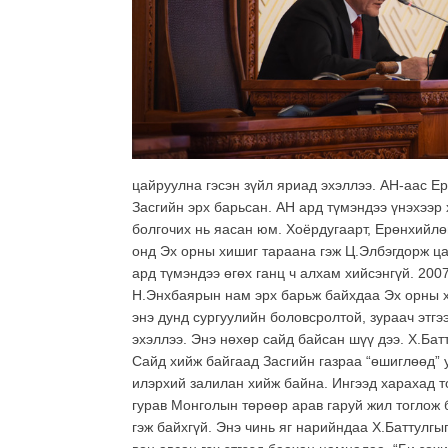
цайруулна гэсэн зүйл яриад эхэллээ. АН-аас 
Засгийн эрх барьсан. АН ард түмэндээ үнэхээр
болгочих нь яасан юм. Хоёрдугаарт, Ерөнхийлө
онд Эх орны хишиг тараана гэж Ц.Элбэгдорж ц
ард түмэндээ өгөх ганц ч алхам хийсэнгүй. 200
Н.Энхбаярын нам эрх барьж байхдаа Эх орны хи
энэ дунд сургуулийн боловсролтой, зураач этгэ
эхэллээ. Энэ нөхөр сайд байсан шүү дээ. Х.Бат
Сайд хийж байгаад Засгийн газраа “өшиглөөд” 
илэрхий залилан хийж байна. Ингээд харахад то
гурав Монголын төрөөр арав гаруй жил тоглож 
гэж байхгүй. Энэ чинь яг нарийндаа Х.Баттулгы