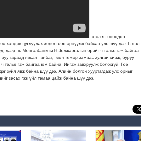
Гэтэл яг өнөөдөр
роо хандив цуглуулах хөдөлгөөн өрнүүлж байсан улс шүү дээ. Гэтэл
д, дээр нь Монголбанкны Н.Золжаргалын өрийг ч төлье гэж байгаа
 руу гараад явсан Ганбат, мөн төмөр замаас хулгай хийж, буруу
 ч төлье гэж байгаа юм байна. Ингэж завхруулж болохгүй. Гоё
дэг зүйл явж байна шүү дээ. Алийн болгон хууртагдаж улс орныг
ийг засах гэж үйл тамаа цайж байна шүү дээ.