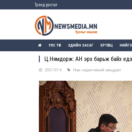
Трэнд урсгал
УЛС ТӨР
ЭДИЙН ЗАСАГ
ЕРТӨНЦ
НИЙГ
Ц.Нямдорж: АН эрх барьж байх үедээ
2017-07-4
Нам хөдөлгөөний амьдрал