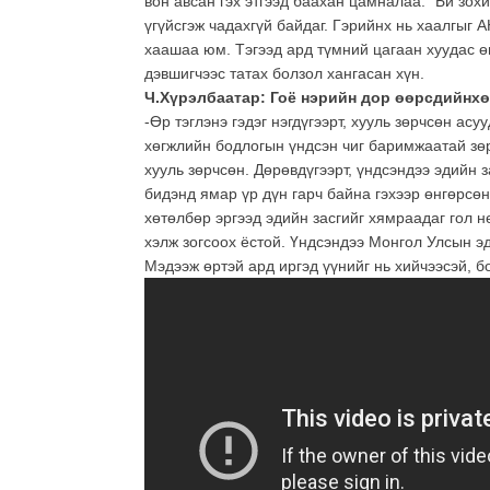
вон авсан гэх этгээд баахан цамналаа. “Би зох
үгүйсгэж чадахгүй байдаг. Гэрийнх нь хаалгыг
хаашаа юм. Тэгээд ард түмний цагаан хуудас ө
дэвшигчээс татах болзол хангасан хүн.
Ч.Хүрэлбаатар: Гоё нэрийн дор өөрсдийнхөө
-Өр тэглэнэ гэдэг нэгдүгээрт, хууль зөрчсөн ас
хөгжлийн бодлогын үндсэн чиг баримжаатай зөр
хууль зөрчсөн. Дөрөвдүгээрт, үндсэндээ эдийн з
бидэнд ямар үр дүн гарч байна гэхээр өнгөрсөн
хөтөлбөр эргээд эдийн засгийг хямраадаг гол н
хэлж зогсоох ёстой. Үндсэндээ Монгол Улсын эд
Мэдээж өртэй ард иргэд үүнийг нь хийчээсэй, б