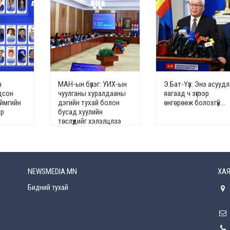
н
МАН-ын бүлэг: УИХ-ын
Э.Бат-Үүл: Энэ асууд
дсон
чуулганы хуралдааны
яагаад ч зүгээр
аймгийн
дэгийн тухай болон
өнгөрөөж болохгүй…
ар
бусад хуулийн
төслүүдийг хэлэлцлээ
NEWSMEDIA.MN
ХАЯ
Бидний тухай