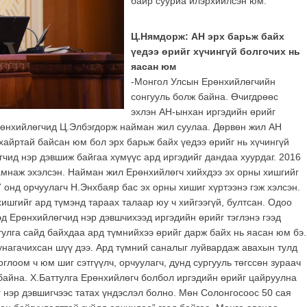
байр сууриа илэрхийлсэн юм.
Ц.Нямдорж: АН эрх барьж байх
үедээ өрийг хүчингүй болгочих нь
яасан юм
-Монгол Улсын Ерөнхийлөгчийн
сонгууль болж байна. Өчигдрөөс
эхлэн АН-ынхан иргэдийн өрийг
Ерөнхийлөгчид Ц.Элбэгдорж найман жил суулаа. Дөрвөн жил АН
 хайртай байсан юм бол эрх барьж байх үедээ өрийг нь хүчингүй
гчид нэр дэвшиж байгаа хүмүүс ард иргэдийг дандаа хуурдаг. 2016
амнаж эхэлсэн. Найман жил Ерөнхийлөгч хийхдээ эх орны хишгийг
7 онд орчуулагч Н.Энхбаяр бас эх орны хишиг хүртээнэ гэж хэлсэн.
шгийг ард түмэнд тараах талаар юу ч хийгээгүй, бултсан. Одоо
эд Ерөнхийлөгчид нэр дэвшчихээд иргэдийн өрийг тэглэнэ гээд
тулга сайд байхдаа ард түмнийхээ өрийг дарж байх нь яасан юм бэ.
унагачихсан шүү дээ. Ард түмний саналыг луйвардаж авахын тулд
глоом ч юм шиг сэтгүүлч, орчуулагч, дунд сургууль төгссөн зураач
байна. Х.Баттулга Ерөнхийлөгч болбол иргэдийн өрийг цайруулна
г нэр дэвшигчээс татах үндэслэл болно. Мөн Солонгосоос 50 сая