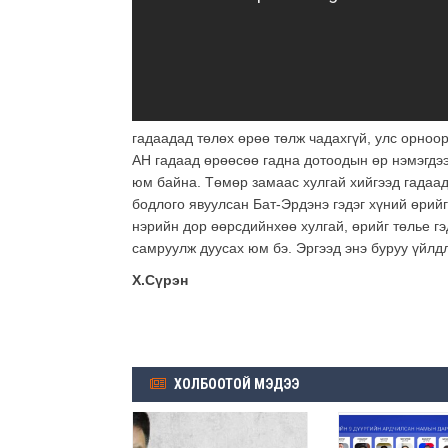
гадаадад төлөх өрөө төлж чадахгүй, улс орноо
АН гадаад өрөөсөө гадна дотоодын өр нэмэгдээ
юм байна. Төмөр замаас хулгай хийгээд гадаад
бодлого явуулсан Бат-Эрдэнэ гэдэг хүний өрийг
нэрийн дор өөрсдийнхөө хулгай, өрийг төлье гэ
самруулж дуусах юм бэ. Эргээд энэ буруу үйлдл
Х.Сүрэн
ХОЛБООТОЙ МЭДЭЭ