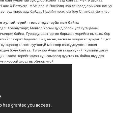
ион байгуулалттай зүйлд орчихлоо” гээд байгаа. Мөнгө авснаа
 АН-аас Х.Баттулга, МАН-аас М.Энхболд нар тайлаад өгчихсөн юм уу
гье гээд уриалаад байдаг. Нарийн ярих юм бол С.Ганбаатар ч нэр
 хулгай, өрийг төлье гэдэг зүйл явж байна
уудал. Хоёрдугаарт, Монгол Улсын дунд болон урт хугацааны
чилдөж байна. Гуравдугаарт, өргөн барьсан мөрийнх нь хөтөлбөр
асгийг самрах бодлого. Бид төсөв, төсвийн гүйцэтгэл ярьдаг. Эцэст
 хугацаанд төсөвт суугаагүй мөнгөөр санхүүжүүлсэн төсөл
өхцөл болж байгаа. Тэгэхээр Аудитын газар үүнийг хуулийн дагуу
ийн засаг, төрийг хэдэн хүн самраад дуусгах нь байна шүү дээ.
олчихоосой хүсэх нь ойлгомжтой.