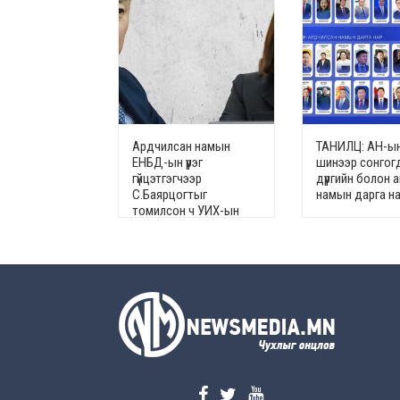
Ардчилсан намын
ТАНИЛЦ: АН-ы
ЕНБД-ын үүрэг
шинээр сонгог
гүйцэтгэгчээр
дүүргийн болон 
С.Баярцогтыг
намын дарга н
томилсон ч УИХ-ын
гишүүн Л.Мөнхбаясгалан
эсэргүүцжээ