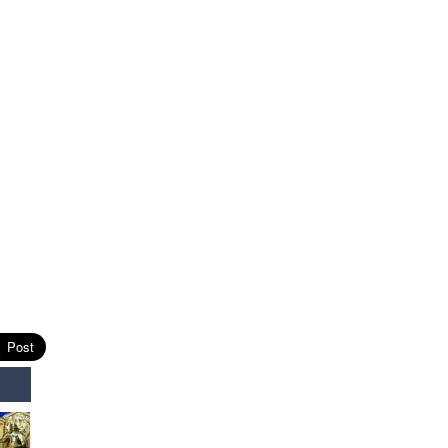
засаг “ноён”-ы суудлыг
хэн залгамжлах вэ?
2026-07-30
Улаанбурхан өвчин нь
халдварлалт өндөртэй ч
вакцинаар сэргийлэгдэх
боломжтой
2026-07-30
AI ур чадвар өндөртэй
ажилтнуудаа
байгууллагууд яагаад
алдах эрсдэлтэй болоод
байна вэ?
2026-07-30
Өнөөдрийн онч үг
2026-07-30
Дэлхийн зах зээлд
газрын тосны үнэ
эрчимтэй буурч байна