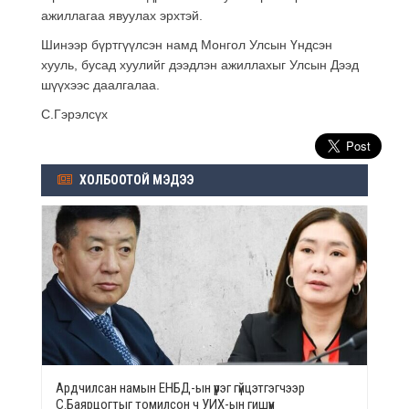
ажиллагаа явуулах эрхтэй.
Шинээр бүртгүүлсэн намд Монгол Улсын Үндсэн
хууль, бусад хуулийг дээдлэн ажиллахыг Улсын Дээд
шүүхээс даалгалаа.
С.Гэрэлсүх
ХОЛБООТОЙ МЭДЭЭ
Ардчилсан намын ЕНБД-ын үүрэг гүйцэтгэгчээр
С.Баярцогтыг томилсон ч УИХ-ын гишүүн