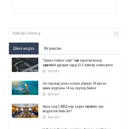
Шинэ мэдээ
Их уншсан
“Шинэ тойрог зам” төсөл хэрэгжсэнээр
хөдөлгөөний дундаж хурд 23.3 хувиар нэмэгдэнэ
2026-08-5
Он гарсаар усны ослын улмаас 59 иргэн
амиа алдсаны 14 нь хүүхэд байна
2026-08-5
Ирэх онд САЙД нар хэдэн төгрөгийн эрх
мэдэлтэй байх вэ?
2026-08-5