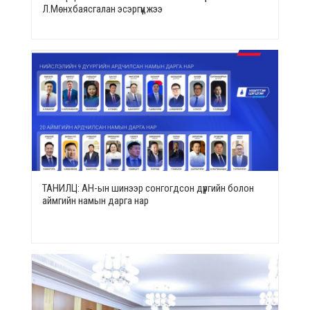
Л.Мөнхбаясгалан эсэргүүцжээ
ТАНИЛЦ: АН-ын шинээр сонгогдсон дүүргийн болон
аймгийн намын дарга нар