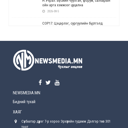
Н.Учрал: Бүсийн чуулган, форум, салбарын
ойн арга хэмжээг цуцална
2026-08-5
СОР17: Цэцэрлэг, сургуулийн бүртгэлд
өөрчлөлт орно
2026-08-5
УЕПГ: Биеэ үнэлэхийг зохион байгуулж, хүн
худалдаалсан хэргүүдийг шүүхэд
шилжүүлжээ
2026-08-5
Өнөөдрийн онч үг
2026-08-5
NEWSMEDIA.MN
Энэ сарын 15-наас эхлэн замын хөдөлгөөнд
өөрчлөлт орно
Бидний тухай
2026-08-4
ХАЯГ
С.Бямбацогт: Иргэд, бизнес эрхлэгчдэд
Сүхбаатар дүүрэг 7-р хороо Эрхүүгийн гудамж Дэлгэр төв 301
хүрсэн өгөөжөөрөө ажлаа үнэлж, хэрэгжилтээ
тайлагнадаг байх ёстой
тоот