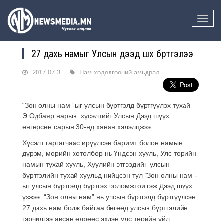
Toggle
naviga
27 дахь намыг Улсын дээд шүүх бүртгэлээ
2017-07-3
Нам хөдөлгөөний амьдрал
“Зон олны нам”-ыг улсын бүртгэлд бүртгүүлэх тухай
Э.Одбаяр нарын хүсэлтийг Улсын Дээд шүүх
өнгөрсөн сарын 30-нд хянан хэлэлцжээ.
Хүсэлт гаргагчаас ирүүлсэн баримт болон намын
дүрэм, мөрийн хөтөлбөр нь Үндсэн хууль, Улс төрийн
намын тухай хууль, Хуулийн этгээдийн улсын
бүртгэлийн тухай хуульд нийцсэн тул “Зон олны нам”-
ыг улсын бүртгэлд бүртгэх боломжтой гэж Дээд шүүх
үзжээ. “Зон олны нам” нь улсын бүртгэлд бүртгүүлсэн
27 дахь нам болж байгаа бөгөөд улсын бүртгэлийн
гэрчилгээ авсан өдрөөс эхлэн улс төрийн үйл