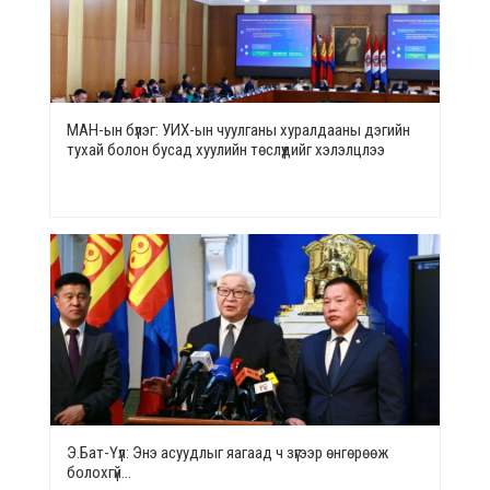
МАН-ын бүлэг: УИХ-ын чуулганы хуралдааны дэгийн
тухай болон бусад хуулийн төслүүдийг хэлэлцлээ
Э.Бат-Үүл: Энэ асуудлыг яагаад ч зүгээр өнгөрөөж
болохгүй…