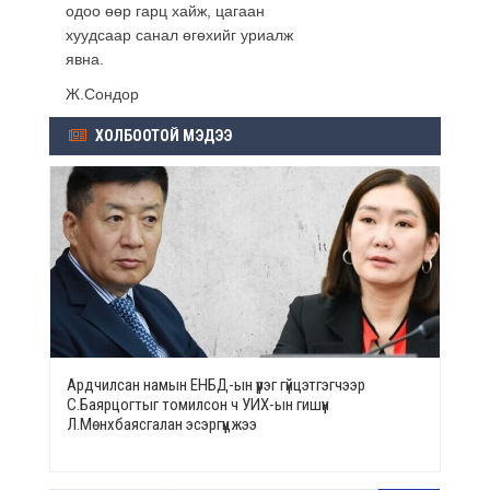
одоо өөр гарц хайж, цагаан
хуудсаар санал өгөхийг уриалж
явна.
Ж.Сондор
ХОЛБООТОЙ МЭДЭЭ
Ардчилсан намын ЕНБД-ын үүрэг гүйцэтгэгчээр
С.Баярцогтыг томилсон ч УИХ-ын гишүүн
Л.Мөнхбаясгалан эсэргүүцжээ