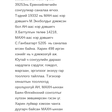
39253нь Ерөнхийлөгчийн
сонгуулиар саналаа өгчээ.
Тэдний 19332 нь МАН-аас нэр
дэвшигч М.Энхболдыг дэмжсэн
бол АН-аас нэр дэвшигч
Х.Баттулгын төлөө 14218,
МАХН-аас нэр дэвшигч
С.Ганбаатарт 5205 нь саналаа
өгсөн байна. Харин 498 иргэн
хэнийг нь ч дэмжээгүй аж.
Юутай ч сонгуулийн дараах
хардлага сэрдлэг, гомдол,
маргаан, эргэлзээг энэхүү гар
тооллого тайллаа. Тэгэхээр
хяналтын тооллогод
оролцоогүй АН, МАХН-ынхан
Баян-Өлгийнхний сонголтыг
хүлээн зөвшөөрсөн гэсэн үг.
Харин луйвар хэмээн чанга
дуугарч байсан МАХН-ынхан