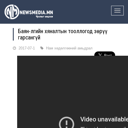
Toggle
naviga
Баян-Өлгийн хяналтын тооллогод зөрүү
гарсангүй
2017-07-1
Нам хөдөлгөөний амьдрал