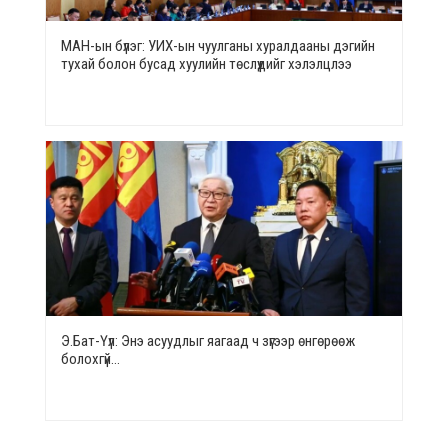
МАН-ын бүлэг: УИХ-ын чуулганы хуралдааны дэгийн
тухай болон бусад хуулийн төслүүдийг хэлэлцлээ
Э.Бат-Үүл: Энэ асуудлыг яагаад ч зүгээр өнгөрөөж
болохгүй…