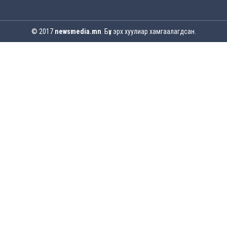
2026-07-30
© 2017
newsmedia.mn
. Бүх эрх хуулиар хамгаалагдсан.
Баян-Өлгийн дараагийн засаг “ноён”-ы
суудлыг хэн залгамжлах вэ?
2026-07-30
Улаанбурхан өвчин нь халдварлалт өндөртэй ч
вакцинаар сэргийлэгдэх боломжтой
2026-07-30
AI ур чадвар өндөртэй ажилтнуудаа
байгууллагууд яагаад алдах эрсдэлтэй
болоод байна вэ?
2026-07-30
Өнөөдрийн онч үг
2026-07-30
Дэлхийн зах зээлд газрын тосны үнэ
эрчимтэй буурч байна
2026-07-28