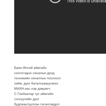
Баян-Өлгий аймгийн
сонгогчдын саналын дүнд
техникийн хяналтын тооллого
хийж, дүнг баталгаажуулжээ.
МАХН-аас нэр дэвшигч
С.Ганбаатар тус аймгийн
сонгуулийн дүнг
будлиантуулсан гэсэнгомдол