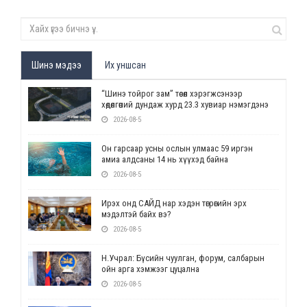
Шинэ мэдээ
Их уншсан
“Шинэ тойрог зам” төсөл хэрэгжсэнээр
хөдөлгөөний дундаж хурд 23.3 хувиар нэмэгдэнэ
2026-08-5
Он гарсаар усны ослын улмаас 59 иргэн
амиа алдсаны 14 нь хүүхэд байна
2026-08-5
Ирэх онд САЙД нар хэдэн төгрөгийн эрх
мэдэлтэй байх вэ?
2026-08-5
Н.Учрал: Бүсийн чуулган, форум, салбарын
ойн арга хэмжээг цуцална
2026-08-5