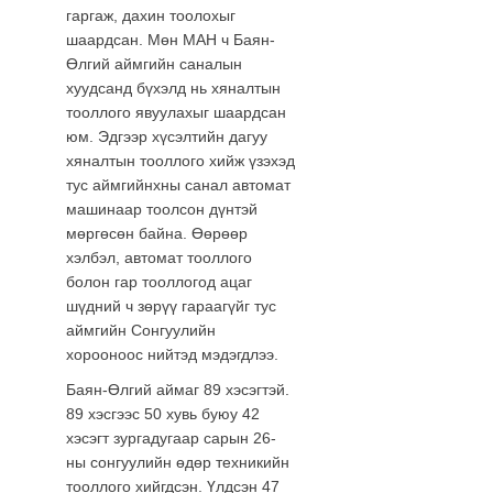
гаргаж, дахин тоолохыг
шаардсан. Мөн МАН ч Баян-
Өлгий аймгийн саналын
хуудсанд бүхэлд нь хяналтын
тооллого явуулахыг шаардсан
юм. Эдгээр хүсэлтийн дагуу
хяналтын тооллого хийж үзэхэд
тус аймгийнхны санал автомат
машинаар тоолсон дүнтэй
мөргөсөн байна. Өөрөөр
хэлбэл, автомат тооллого
болон гар тооллогод ацаг
шүдний ч зөрүү гараагүйг тус
аймгийн Сонгуулийн
хорооноос нийтэд мэдэгдлээ.
Баян-Өлгий аймаг 89 хэсэгтэй.
89 хэсгээс 50 хувь буюу 42
хэсэгт зургадугаар сарын 26-
ны сонгуулийн өдөр техникийн
тооллого хийгдсэн. Үлдсэн 47