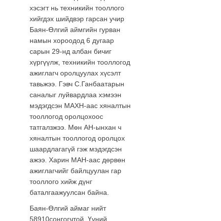
хэсэгт нь техникийн тооллого
хийгдэх шийдвэр гарсан учир
Баян-Өлгий аймгийн гурван
намын хороодод 6 дугаар
сарын 29-нд албан бичиг
хүргүүлж, техникийн тооллогод
ажиглагч оролцуулах хүсэлт
тавьжээ. Гэвч С.Ганбаатарын
саналыг луйвардлаа хэмээн
мэдэгдсэн МАХН-аас хяналтын
тооллогод оролцохоос
татгалзжээ. Мөн АН-ынхан ч
хяналтын тооллогод оролцох
шаардлагагүй гэж мэдэгдсэн
ажээ. Харин МАН-аас дөрвөн
ажиглагчийг байлцуулан гар
тооллого хийж дүнг
баталгаажуулсан байна.
Баян-Өлгий аймаг нийт
58910сонгогчтой. Үүний