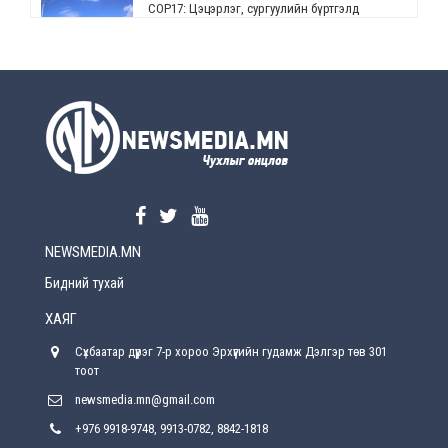
СОР17: Цэцэрлэг, сургуулийн бүртгэлд
өөрчлөлт орно
2026-08-5
УЕПГ: Биеэ үнэлэхийг зохион байгуулж, хүн
худалдаалсан хэргүүдийг шүүхэд
шилжүүлжээ
2026-08-5
Өнөөдрийн онч үг
2026-08-5
NEWSMEDIA.MN
Энэ сарын 15-наас эхлэн замын хөдөлгөөнд
өөрчлөлт орно
Бидний тухай
2026-08-4
ХАЯГ
С.Бямбацогт: Иргэд, бизнес эрхлэгчдэд
Сүхбаатар дүүрэг 7-р хороо Эрхүүгийн гудамж Дэлгэр төв 301
хүрсэн өгөөжөөрөө ажлаа үнэлж, хэрэгжилтээ
тайлагнадаг байх ёстой
тоот
2026-08-4
newsmedia.mn@gmail.com
+976 9918-9748, 9913-0782, 8842-1818
Улсын онцгой комисс өвөлжилтийн бэлтгэл,
бэлэн байдлыг хангах чиглэлээр хуралдлаа