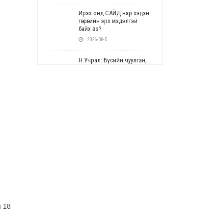
Ирэх онд САЙД нар хэдэн
төгрөгийн эрх мэдэлтэй
байх вэ?
2026-08-5
Н.Учрал: Бүсийн чуулган,
форум, салбарын ойн
арга хэмжээг цуцална
2026-08-5
СОР17: Цэцэрлэг,
сургуулийн бүртгэлд
өөрчлөлт орно
2026-08-5
УЕПГ: Биеэ үнэлэхийг
зохион байгуулж, хүн
худалдаалсан хэргүүдийг
шүүхэд шилжүүлжээ
2026-08-5
н 18
Өнөөдрийн онч үг