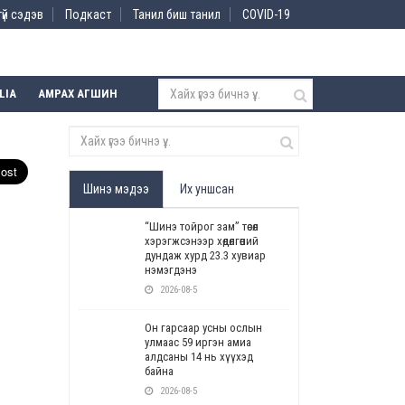
үй сэдэв
Подкаст
Танил биш танил
COVID-19
LIA
АМРАХ АГШИН
Шинэ мэдээ
Их уншсан
“Шинэ тойрог зам” төсөл
хэрэгжсэнээр хөдөлгөөний
дундаж хурд 23.3 хувиар
нэмэгдэнэ
2026-08-5
Он гарсаар усны ослын
улмаас 59 иргэн амиа
алдсаны 14 нь хүүхэд
байна
2026-08-5