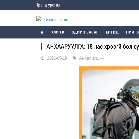
Трэнд урсгал
УЛС ТӨР
ЭДИЙН ЗАСАГ
ЕРТӨНЦ
НИЙГ
АНХААРУУЛГА: 18 нас хүрээгүй бол с
2026-05-19
Амрах агшин