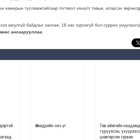
н камерын тусламжтайгаар тогтмол хяналт тавьж, илэрсэн зөрчилд
хээ аюулгүй байдлыг хангаж, 18 нас хүрээгүй бол суррон унуулахгү
өөс анхаарууллаа.
ндөртэй
Өнөөдрийн онч үг
Төв аймгийн наадам
түрүүлсэн, үзүүрлэсэ
яагаад
шөвгөрсөн гурван