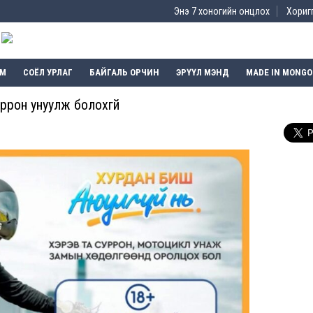
Энэ 7 хоногийн онцлох
Хоригг
ЭМ
СОЁЛ УРЛАГ
БАЙГАЛЬ ОРЧИН
ЭРҮҮЛ МЭНД
MADE IN MONGO
уррон унуулж болохгүй