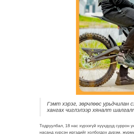
Гэмт хэрэг, зөрчлөөс урьдчилан 
хангах чиглэлээр хяналт шалгал
Тодруулбал, 18 нас хүрээгүй хүүхдүүд суррон у
насанд хүрсэн иргэдийг холбогдох дүрэм, жур