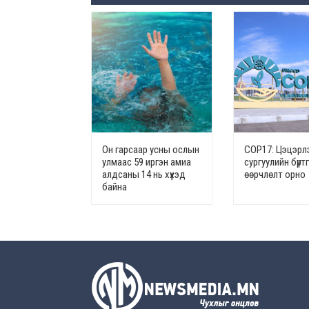
Он гарсаар усны ослын
СОР17: Цэцэрлэ
улмаас 59 иргэн амиа
сургуулийн бүрт
алдсаны 14 нь хүүхэд
өөрчлөлт орно
байна