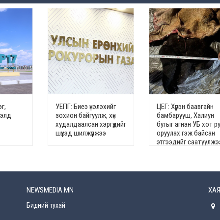
г,
УЕПГ: Биеэ үнэлэхийг
ЦЕГ: Хүрэн баавгайн
гэлд
зохион байгуулж, хүн
бамбарууш, Халиун
худалдаалсан хэргүүдийг
бугыг агнан УБ хот р
шүүхэд шилжүүлжээ
оруулах гэж байсан
этгээдийг саатуулжэ
NEWSMEDIA.MN
ХАЯ
Бидний тухай