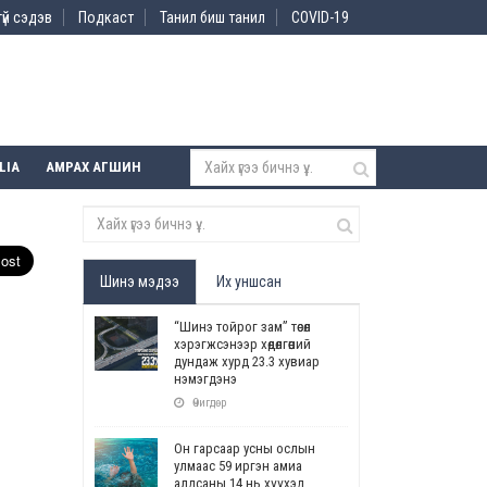
үй сэдэв
Подкаст
Танил биш танил
COVID-19
LIA
АМРАХ АГШИН
Шинэ мэдээ
Их уншсан
“Шинэ тойрог зам” төсөл
хэрэгжсэнээр хөдөлгөөний
дундаж хурд 23.3 хувиар
нэмэгдэнэ
Өчигдөр
Он гарсаар усны ослын
улмаас 59 иргэн амиа
алдсаны 14 нь хүүхэд