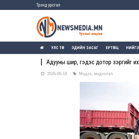
Трэнд урсгал
УЛС ТӨР
ЭДИЙН ЗАСАГ
ЕРТӨНЦ
НИЙГ
Адууны шир, гэдэс дотор зэргийг и
2026-05-19
Мэдээ, мэдээлэл