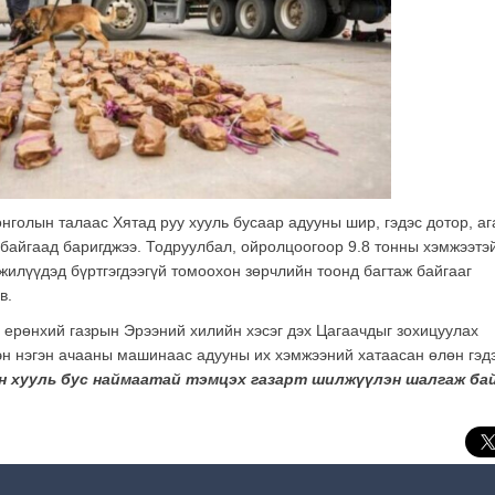
олын талаас Хятад руу хууль бусаар адууны шир, гэдэс дотор, аг
ж байгаад баригджээ. Тодруулбал, ойролцоогоор 9.8 тонны хэмжээтэ
 жилүүдэд бүртгэгдээгүй томоохон зөрчлийн тоонд багтаж байгааг
в.
ерөнхий газрын Эрээний хилийн хэсэг дэх Цагаачдыг зохицуулах
эн нэгэн ачааны машинаас адууны их хэмжээний хатаасан өлөн гэд
 хууль бус наймаатай тэмцэх газарт шилжүүлэн шалгаж ба