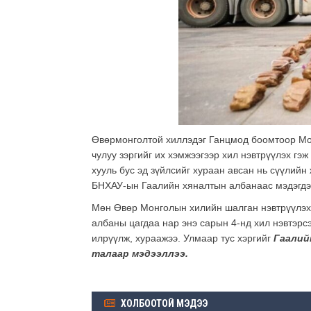
Өвөрмонголтой хиллэдэг Ганцмод боомтоор Монг
чулуу зэргийг их хэмжээгээр хил нэвтрүүлэх гэ
хууль бус эд зүйлсийг хураан авсан нь сүүлийн
БНХАУ-ын Гаалийн хяналтын албанаас мэдэгдэ
Мөн Өвөр Монголын хилийн шалган нэвтрүүлэх 
албаны цагдаа нар энэ сарын 4-нд хил нэвтэрс
илрүүлж, хураажээ. Улмаар тус хэргийг
Гаалийн
талаар мэдээллээ.
ХОЛБООТОЙ МЭДЭЭ