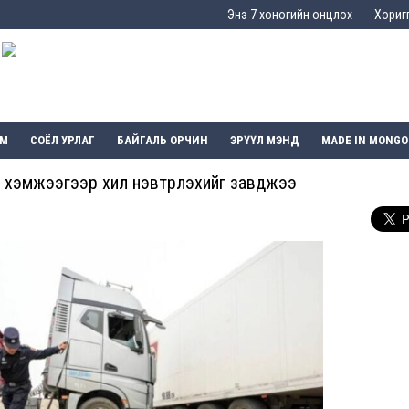
Энэ 7 хоногийн онцлох
Хоригг
ЭМ
СОЁЛ УРЛАГ
БАЙГАЛЬ ОРЧИН
ЭРҮҮЛ МЭНД
MADE IN MONGO
х хэмжээгээр хил нэвтрүүлэхийг завджээ