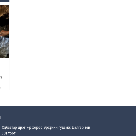
Өнөөдрийн онч үг
Өчигдөр
Энэ сарын 15-наас эхлэн
замын хөдөлгөөнд өөрчлөлт
орно
2026-08-4
С.Бямбацогт: Иргэд,
бизнес эрхлэгчдэд
хүрсэн өгөөжөөрөө ажлаа үнэлж,
хэрэгжилтээ тайлагнадаг
уу
байх ёстой
2026-08-4
э
Улсын онцгой комисс
өвөлжилтийн бэлтгэл,
бэлэн байдлыг хангах
чиглэлээр хуралдлаа
Г
2026-07-30
Сүхбаатар дүүрэг 7-р хороо Эрхүүгийн гудамж Дэлгэр төв
Баян-Өлгийн дараагийн
301 тоот