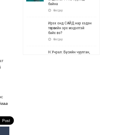
байна
Өчигдөр
Ирэх онд САЙД нар хэдэн
төгрөгийн эрх мэдэлтэй
байх вэ?
Өчигдөр
Н.Учрал: Бүсийн чуулган,
форум, салбарын ойн
ат
арга хэмжээг цуцална
й
Өчигдөр
СОР17: Цэцэрлэг,
сургуулийн бүртгэлд
өөрчлөлт орно
эс
Өчигдөр
йгаа
УЕПГ: Биеэ үнэлэхийг
зохион байгуулж, хүн
худалдаалсан хэргүүдийг
шүүхэд шилжүүлжээ
Өчигдөр