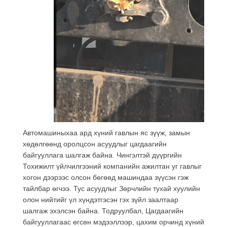
Автомашиныхаа ард хүний гавлын яс зүүж, замын
хөдөлгөөнд оролцсон асуудлыг цагдаагийн
байгууллага шалгаж байна. Чингэлтэй дүүргийн
Тохижилт үйлчилгээний компанийн ажилтан уг гавлыг
хогон дээрээс олсон бөгөөд машиндаа зүүсэн гэж
тайлбар өгчээ. Тус асуудлыг Зөрчлийн тухай хуулийн
олон нийтийг үл хүндэтгэсэн гэх зүйл заалтаар
шалгаж эхэлсэн байна. Тодруулбал, Цагдаагийн
байгууллагаас өгсөн мэдээллээр, цахим орчинд хүний