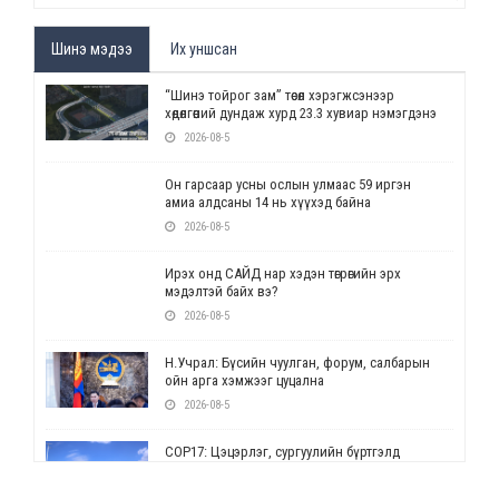
Шинэ мэдээ
Их уншсан
“Шинэ тойрог зам” төсөл хэрэгжсэнээр
хөдөлгөөний дундаж хурд 23.3 хувиар нэмэгдэнэ
2026-08-5
Он гарсаар усны ослын улмаас 59 иргэн
амиа алдсаны 14 нь хүүхэд байна
2026-08-5
Ирэх онд САЙД нар хэдэн төгрөгийн эрх
мэдэлтэй байх вэ?
2026-08-5
Н.Учрал: Бүсийн чуулган, форум, салбарын
ойн арга хэмжээг цуцална
2026-08-5
СОР17: Цэцэрлэг, сургуулийн бүртгэлд
өөрчлөлт орно
2026-08-5