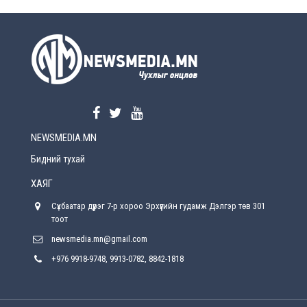
УЕПГ: Биеэ үнэлэхийг зохион байгуулж, хүн
худалдаалсан хэргүүдийг шүүхэд
шилжүүлжээ
2026-08-5
Өнөөдрийн онч үг
2026-08-5
NEWSMEDIA.MN
Энэ сарын 15-наас эхлэн замын хөдөлгөөнд
өөрчлөлт орно
Бидний тухай
2026-08-4
ХАЯГ
С.Бямбацогт: Иргэд, бизнес эрхлэгчдэд
Сүхбаатар дүүрэг 7-р хороо Эрхүүгийн гудамж Дэлгэр төв 301
хүрсэн өгөөжөөрөө ажлаа үнэлж, хэрэгжилтээ
тайлагнадаг байх ёстой
тоот
2026-08-4
newsmedia.mn@gmail.com
+976 9918-9748, 9913-0782, 8842-1818
Улсын онцгой комисс өвөлжилтийн бэлтгэл,
бэлэн байдлыг хангах чиглэлээр хуралдлаа
2026-07-30