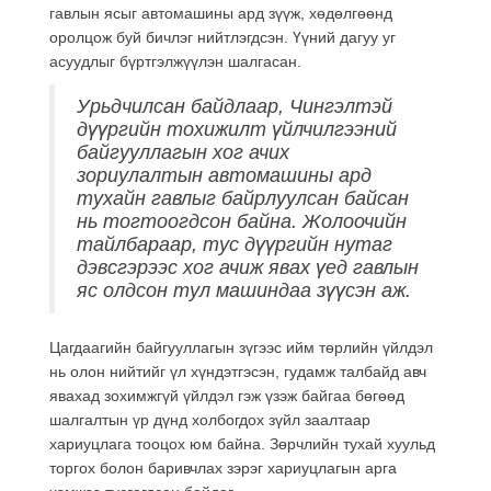
гавлын ясыг автомашины ард зүүж, хөдөлгөөнд
оролцож буй бичлэг нийтлэгдсэн. Үүний дагуу уг
асуудлыг бүртгэлжүүлэн шалгасан.
Урьдчилсан байдлаар, Чингэлтэй
дүүргийн тохижилт үйлчилгээний
байгууллагын хог ачих
зориулалтын автомашины ард
тухайн гавлыг байрлуулсан байсан
нь тогтоогдсон байна. Жолоочийн
тайлбараар, тус дүүргийн нутаг
дэвсгэрээс хог ачиж явах үед гавлын
яс олдсон тул машиндаа зүүсэн аж.
Цагдаагийн байгууллагын зүгээс ийм төрлийн үйлдэл
нь олон нийтийг үл хүндэтгэсэн, гудамж талбайд авч
явахад зохимжгүй үйлдэл гэж үзэж байгаа бөгөөд
шалгалтын үр дүнд холбогдох зүйл заалтаар
хариуцлага тооцох юм байна. Зөрчлийн тухай хуульд
торгох болон баривчлах зэрэг хариуцлагын арга