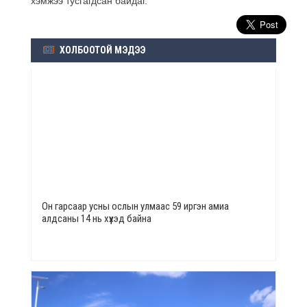
хэмжээ тусгагдсан байдаг.
ХОЛБООТОЙ МЭДЭЭ
Он гарсаар усны ослын улмаас 59 иргэн амиа
алдсаны 14 нь хүүхэд байна