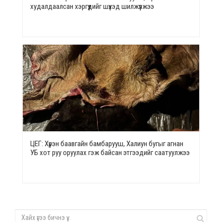
худалдаалсан хэргүүдийг шүүхэд шилжүүлжээ
ЦЕГ: Хүрэн баавгайн бамбарууш, Халиун бугыг агнан
УБ хот руу оруулах гэж байсан этгээдийг саатуулжээ