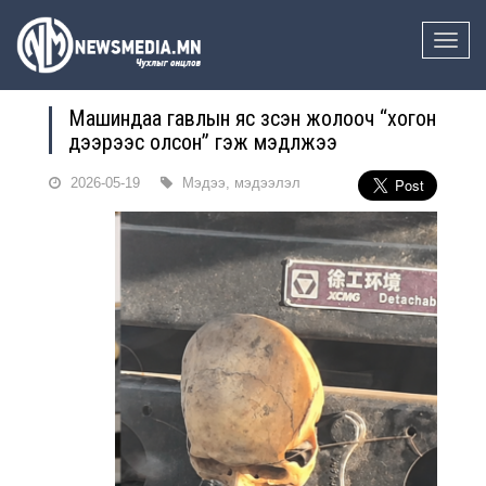
Toggle
naviga
Машиндаа гавлын яс зүүсэн жолооч “хогон
дээрээс олсон” гэж мэдүүлжээ
2026-05-19
Мэдээ, мэдээлэл