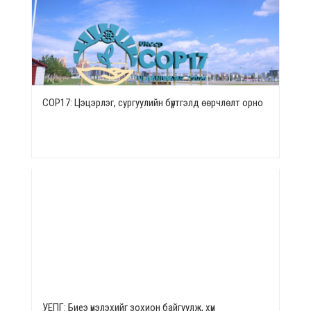
СОР17: Цэцэрлэг, сургуулийн бүртгэлд өөрчлөлт орно
УЕПГ: Биеэ үнэлэхийг зохион байгуулж, хүн