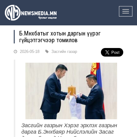
Toggle
naviga
Б.Мөнхбатыг хотын даргын үүрэг
гүйцэтгэгчээр томилов
2026-05-18
Засгийн газар
Засгийн газрын Хэрэг эрхлэх газрын
дарга Б.Энхбаяр Нийслэлийн Засаг