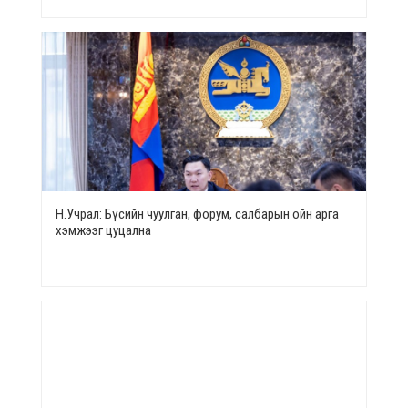
Н.Учрал: Бүсийн чуулган, форум, салбарын ойн арга
хэмжээг цуцална