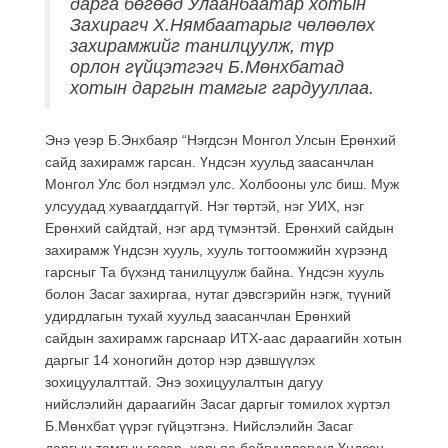
дарга бөгөөд Улаанбаатар хотын
Захирагч Х.Нямбаатарыг чөлөөлөх
захирамжийг танилцуулж, түр
орлон гүйцэтгэгч Б.Мөнхбатад
хотын даргын тамгыг гардууллаа.
Энэ үеэр Б.Энхбаяр “Нэгдсэн Монгол Улсын Ерөнхий
сайд захирамж гарсан. Үндсэн хуульд заасанчлан
Монгол Улс бол нэгдмэл улс. Холбооны улс биш. Муж
улсуудад хуваагддаггүй. Нэг төртэй, нэг УИХ, нэг
Ерөнхий сайдтай, нэг ард түмэнтэй. Ерөнхий сайдын
захирамж Үндсэн хууль, хууль тогтоомжийн хүрээнд
гарсныг Та бүхэнд танилцуулж байна. Үндсэн хууль
болон Засаг захиргаа, нутаг дэвсгэрийн нэгж, түүний
удирдлагын тухай хуульд заасанчлан Ерөнхий
сайдын захирамж гарснаар ИТХ-аас дараагийн хотын
даргыг 14 хоногийн дотор нэр дэвшүүлэх
зохицуулалттай. Энэ зохицуулалтын дагуу
нийслэлийн дараагийн Засаг даргыг томилох хүртэл
Б.Мөнхбат үүрэг гүйцэтгэнэ. Нийслэлийн Засаг
даргын тамгын газар, харьяа байгууллагууд Үндсэн