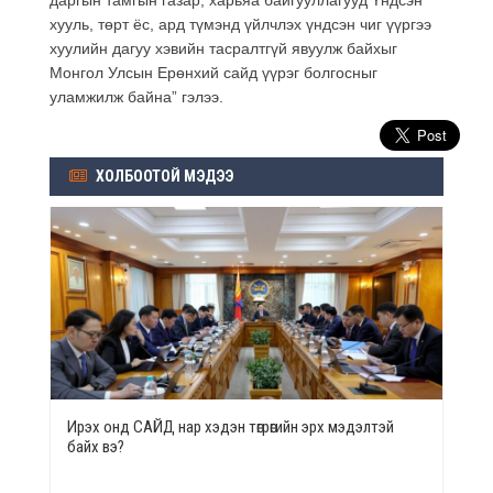
хууль, төрт ёс, ард түмэнд үйлчлэх үндсэн чиг үүргээ
хуулийн дагуу хэвийн тасралтгүй явуулж байхыг
Монгол Улсын Ерөнхий сайд үүрэг болгосныг
уламжилж байна” гэлээ.
ХОЛБООТОЙ МЭДЭЭ
Ирэх онд САЙД нар хэдэн төгрөгийн эрх мэдэлтэй
байх вэ?