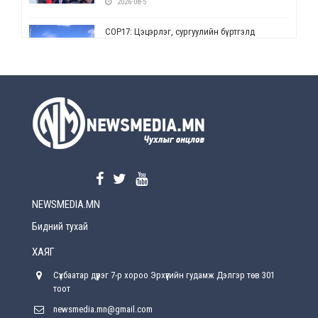
2026-08-5
СОР17: Цэцэрлэг, сургуулийн бүртгэлд
өөрчлөлт орно
2026-08-5
УЕПГ: Биеэ үнэлэхийг зохион байгуулж, хүн
худалдаалсан хэргүүдийг шүүхэд
шилжүүлжээ
2026-08-5
Өнөөдрийн онч үг
2026-08-5
NEWSMEDIA.MN
Энэ сарын 15-наас эхлэн замын хөдөлгөөнд
өөрчлөлт орно
Бидний тухай
2026-08-4
ХАЯГ
С.Бямбацогт: Иргэд, бизнес эрхлэгчдэд
Сүхбаатар дүүрэг 7-р хороо Эрхүүгийн гудамж Дэлгэр төв 301
хүрсэн өгөөжөөрөө ажлаа үнэлж, хэрэгжилтээ
тайлагнадаг байх ёстой
тоот
2026-08-4
newsmedia.mn@gmail.com