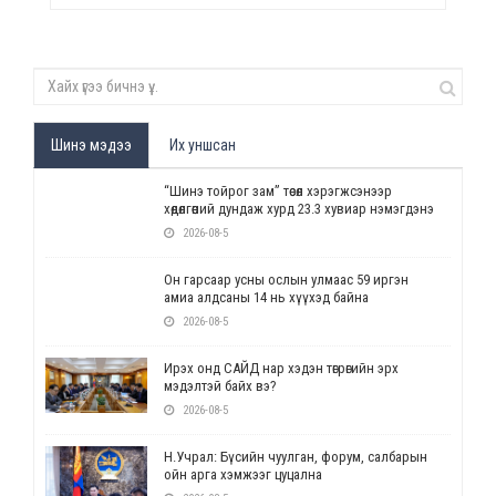
Шинэ мэдээ
Их уншсан
“Шинэ тойрог зам” төсөл хэрэгжсэнээр
хөдөлгөөний дундаж хурд 23.3 хувиар нэмэгдэнэ
2026-08-5
Он гарсаар усны ослын улмаас 59 иргэн
амиа алдсаны 14 нь хүүхэд байна
2026-08-5
Ирэх онд САЙД нар хэдэн төгрөгийн эрх
мэдэлтэй байх вэ?
2026-08-5
Н.Учрал: Бүсийн чуулган, форум, салбарын
ойн арга хэмжээг цуцална