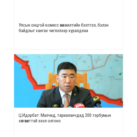
Улсын онцгой комисс өвөлжилтийн бэлтгэл, бэлэн
байдлыг хангах чиглэлээр хуралдлаа
Ц.Идэрбат: Малчид, тариаланчдад 200 тэрбумын
хөнгөлөлттэй зээл олгоно