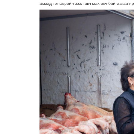
ахмад тэтгэврийн зээл авч мах авч байгаагаа я