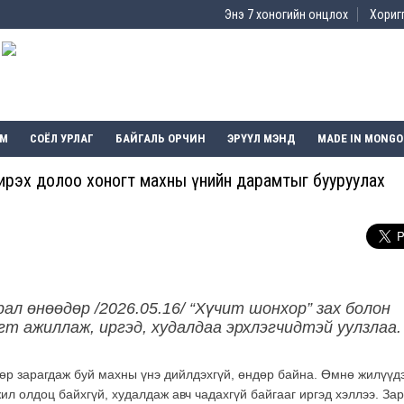
Энэ 7 хоногийн онцлох
Хоригг
ЭМ
СОЁЛ УРЛАГ
БАЙГАЛЬ ОРЧИН
ЭРҮҮЛ МЭНД
MADE IN MONGO
р ирэх долоо хоногт махны үнийн дарамтыг бууруулах
ал өнөөдөр /2026.05.16/ “Хүчит шонхор” зах болон
гт ажиллаж, иргэд, худалдаа эрхлэгчидтэй уулзлаа
өр зарагдаж буй махны үнэ дийлдэхгүй, өндөр байна. Өмнө жилүүд
ил олдоц байхгүй, худалдаж авч чадахгүй байгааг иргэд хэллээ. За