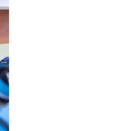
2026-07-28
ГССҮТ, БНСУ-ын эмч нар
хамтран түлэгдэлтийн
дараах сорвитой иргэдэд
үзлэг хийнэ
2026-07-28
Манай улсад анх удаа “Bio
Mongolia day 2026” олон
улсын арга хэмжээ болж
байна
2026-07-28
Цагаан жагсаалтад
багтсан иргэд төлбөрөөс
чөлөөлөгдөнө
2026-07-28
ЦЕГ: Хүрэн баавгайн
бамбарууш, Халиун бугыг
агнан УБ хот руу оруулах
гэж байсан этгээдийг
саатуулжээ