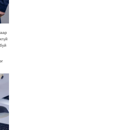
Өнөөдрийн онч үг
2026-08-5
Энэ сарын 15-наас эхлэн
маар
замын хөдөлгөөнд өөрчлөлт
орно
хгүй
2026-08-4
 буй
С.Бямбацогт: Иргэд,
эг
бизнес эрхлэгчдэд
хүрсэн өгөөжөөрөө ажлаа үнэлж,
хэрэгжилтээ тайлагнадаг
байх ёстой
2026-08-4
Улсын онцгой комисс
өвөлжилтийн бэлтгэл,
бэлэн байдлыг хангах
чиглэлээр хуралдлаа
2026-07-30
Баян-Өлгийн дараагийн