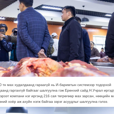
0 тн мах худалдаанд гараагүй нь И-баримтын системээр тодорхой
даанд гаргахгүй байгааг шалгуулна гэж Ерөнхий сайд Н.Учрал иргэд
гэрээт компани нэг иргэнд 216 сая төгрөгөөр мах зарсан, нөөцийн 
ний хоёр аж ахуйн нэгж байгаа зэрэг асуудлыг шалгуулна гэлээ.