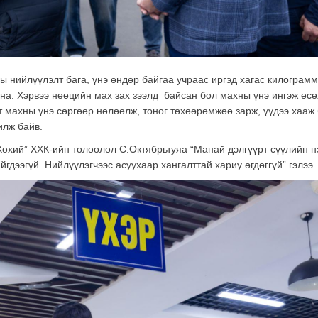
ы нийлүүлэлт бага, үнэ өндөр байгаа учраас иргэд хагас килограм
йна. Хэрвээ нөөцийн мах зах зээлд байсан бол махны үнэ ингэж өсө
т махны үнэ сөргөөр нөлөөлж, тоног төхөөрөмжөө зарж, үүдээ хааж
илж байв.
өхий” ХХК-ийн төлөөлөл С.Октябрьтуяа “Манай дэлгүүрт сүүлийн н
дээгүй. Нийлүүлэгчээс асуухаар хангалттай хариу өгдөггүй” гэлээ.