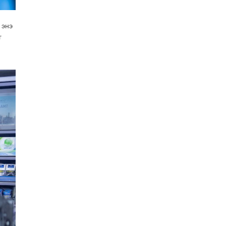
2026-07-28
Төв аймгийн наадамд
 энэ
түрүүлсэн, үзүүрлэсэн,
г
шөвгөрсөн гурван бөхөөс
допинг илэрчээ
2026-07-28