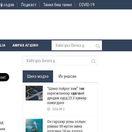
үй сэдэв
Подкаст
Танил биш танил
COVID-19
LIA
АМРАХ АГШИН
Шинэ мэдээ
Их уншсан
“Шинэ тойрог зам” төсөл
хэрэгжсэнээр хөдөлгөөний
дундаж хурд 23.3 хувиар
нэмэгдэнэ
.
2026-08-5
Он гарсаар усны ослын
эд
улмаас 59 иргэн амиа
рим
алдсаны 14 нь хүүхэд