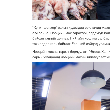
“Хүчит шонхор” захын худалдаа эрхлэгчид махн
авч байна. Нөөцийн мах зарахгүй, олдохгүй ба
байсан гэдгийг хэллээ. Нийтийн хоолны салбар
тохиолдол гарч байгааг Ерөнхий сайдад уламж
Нөөцийн махны гэрээт борлуулагч “Өгөөж Хан Х
сарын хугацаанд нөөцийн махны нийлүүлэлт хийг