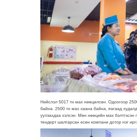
Нийслэл 5017 тн мах нөөцөлсөн. Одоогоор 250
байна. 2500 тн мах хаана байна, яагаад худал
уулзахдаа хэлсэн. Мөн нөөцийн мах бэлтгэсэн 
тендерт шалгарсан есөн компани дотор нэг иргэ