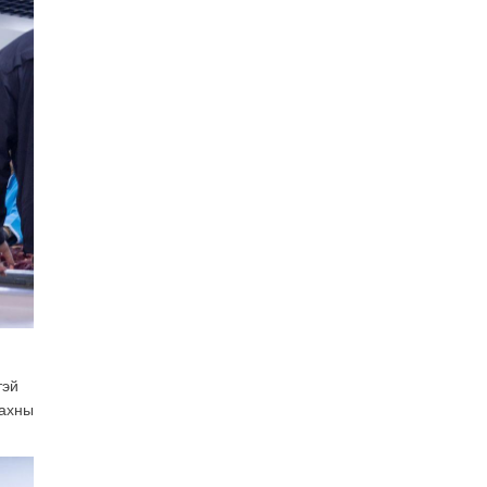
засаг “ноён”-ы суудлыг
хэн залгамжлах вэ?
2026-07-30
Улаанбурхан өвчин нь
халдварлалт өндөртэй ч
вакцинаар сэргийлэгдэх
боломжтой
2026-07-30
AI ур чадвар өндөртэй
ажилтнуудаа
байгууллагууд яагаад
алдах эрсдэлтэй болоод
байна вэ?
2026-07-30
Өнөөдрийн онч үг
2026-07-30
тэй
махны
Дэлхийн зах зээлд
газрын тосны үнэ
эрчимтэй буурч байна