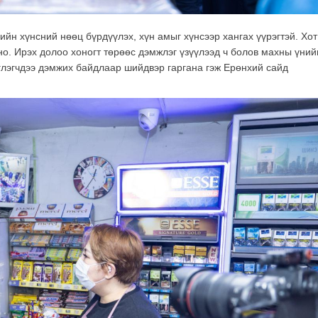
ийн хүнсний нөөц бүрдүүлэх, хүн амыг хүнсээр хангах үүрэгтэй. Хот
цно. Ирэх долоо хоногт төрөөс дэмжлэг үзүүлээд ч болов махны үний
глэгчдээ дэмжих байдлаар шийдвэр гаргана гэж Ерөнхий сайд