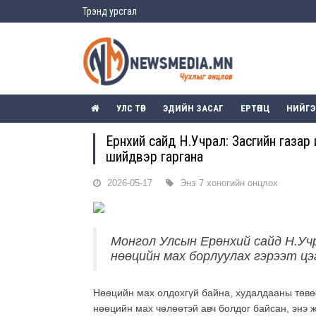
Трэнд урсгал
УЛС ТӨР
ЭДИЙН ЗАСАГ
ЕРТӨНЦ
НИЙГ
Ерөнхий сайд Н.Учрал: Засгийн газа
шийдвэр гаргана
2026-05-17
Энэ 7 хоногийн онцлох
Монгол Улсын Ерөнхий сайд Н.Учр
нөөцийн мах борлуулах гэрээт цэ
Нөөцийн мах олдохгүй байна, худалдааны төвө
нөөцийн мах чөлөөтэй авч болдог байсан, энэ ж