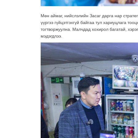
Мөн аймаг, нийслэлийн Засаг дарга нар стратег
үүргээ гүйцэтгэхгүй байгаа тул хариуцлага тоо
тогтворжуулна. Малчдад хохирол багатай, хэрэ
мэдэгдлээ.