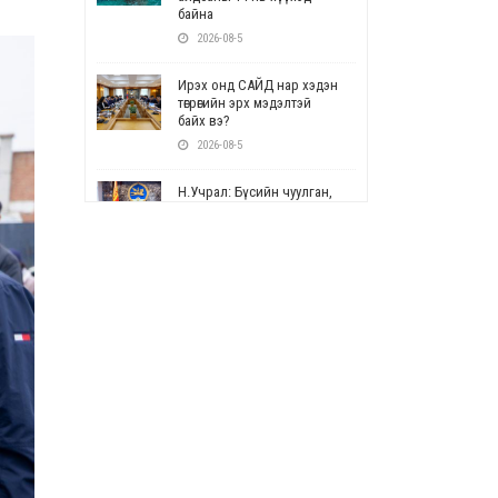
байна
2026-08-5
Ирэх онд САЙД нар хэдэн
төгрөгийн эрх мэдэлтэй
байх вэ?
2026-08-5
Н.Учрал: Бүсийн чуулган,
форум, салбарын ойн
арга хэмжээг цуцална
2026-08-5
СОР17: Цэцэрлэг,
сургуулийн бүртгэлд
өөрчлөлт орно
2026-08-5
УЕПГ: Биеэ үнэлэхийг
зохион байгуулж, хүн
худалдаалсан хэргүүдийг
шүүхэд шилжүүлжээ
2026-08-5