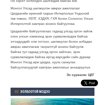
гэх хэрэгт холбогдон шалгагдаж байсан юм.
Монгол Улсад шилжүүлэн авчрах ажиллагааг
Цагдаагийн ерөнхий газрын Интерполын Үндэсний
төв товчоо, УЕПГ, ХЗДХЯ, ГХЯ болон Солонгос Улсын
Интерполтой хамтран зохион байгууллаа.
Цагдаагийн байгууллагаас гадаад улсад оргон зайлж
олон улсын хэмжээнд эрэн сурвалжлагдаж байгаа
этгээдүүдийг олж тогтоох, шилжүүлэх болон албадан
авчрах ажиллагааг тасралтгүй зохион байгуулж
байгаа тул гадаад улсад оргон зайлсан, эрэн
сурвалжлагдаж байгаа иргэд өөрсдийн сайн дураар
Монгол Улсад ирж цагдаа, хууль сахиулах
байгууллагуудтай хамтран ажиллахыг анхааруулъя.
Эх сурвалж: ЦЕГ
ХОЛБООТОЙ МЭДЭЭ