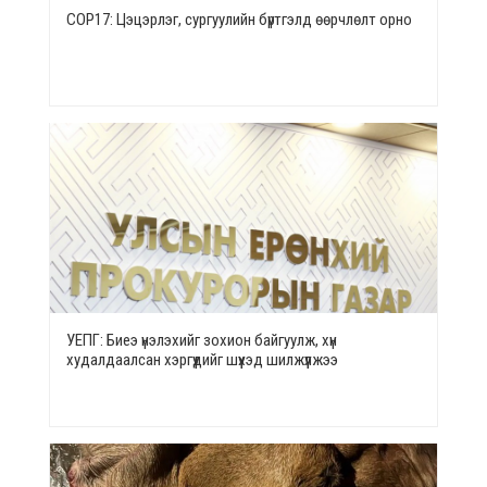
СОР17: Цэцэрлэг, сургуулийн бүртгэлд өөрчлөлт орно
УЕПГ: Биеэ үнэлэхийг зохион байгуулж, хүн
худалдаалсан хэргүүдийг шүүхэд шилжүүлжээ