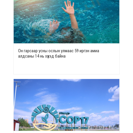
Он гарсаар усны ослын улмаас 59 иргэн амиа
алдсаны 14 нь хүүхэд байна