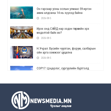
Он гарсаар усны ослын улмаас 59 иргэн
амиа алдсаны 14 нь хүүхэд байна
2026-08-5
Ирэх онд САЙД нар хэдэн төгрөгийн эрх
мэдэлтэй байх вэ?
2026-08-5
Н.Учрал: Бүсийн чуулган, форум, салбарын
ойн арга хэмжээг цуцална
2026-08-5
СОР17: Цэцэрлэг, сургуулийн бүртгэлд
өөрчлөлт орно
2026-08-5
УЕПГ: Биеэ үнэлэхийг зохион байгуулж, хүн
худалдаалсан хэргүүдийг шүүхэд
шилжүүлжээ
2026-08-5