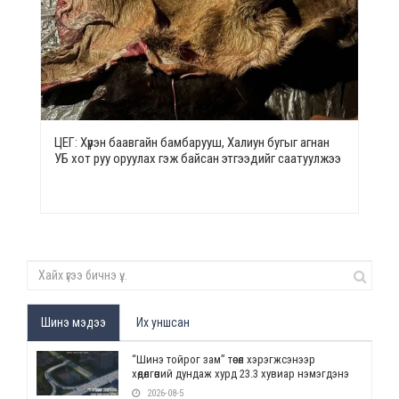
ЦЕГ: Хүрэн баавгайн бамбарууш, Халиун бугыг агнан
УБ хот руу оруулах гэж байсан этгээдийг саатуулжээ
Шинэ мэдээ
Их уншсан
“Шинэ тойрог зам” төсөл хэрэгжсэнээр
хөдөлгөөний дундаж хурд 23.3 хувиар нэмэгдэнэ
2026-08-5