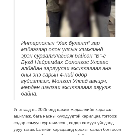
Интерполын “Хөх булант” зар
мэдээгээр олон улсын хэмжээнд
эрэн сурвалжлагдаж байсан “Б”-г
Бүгд Найрамдах Солонгос Улсаас
албадан гаргуулах ажиллагааг энэ
оны энэ сарын 4-ний өдөр
гүйцэтгэж, Монгол Улсад авчирч,
мөрдөн шалгах ажиллагааг явуулж
байна.
Уг этгээд нь 2025 онд цахим мэдээллийн хэрэгсэл
ашиглаж, бага насны хүүхдүүдтэй харилцаа тогтоож
садар самуун суртачилсан, садар самуун үйлдэлд
уруу татаж бэлгийн харьцаанд орохыг санал болгосон