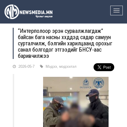
Toggle
naviga
“Интерполоор эрэн сурвалжлагдаж”
байсан бага насны хүүхдүүдэд садар самуун
сурталчилж, бэлгийн харилцаанд орохыг
санал болгодог этгээдийг БНСУ-аас
баривчилжээ
2026-05-7
Мэдээ, мэдээлэл