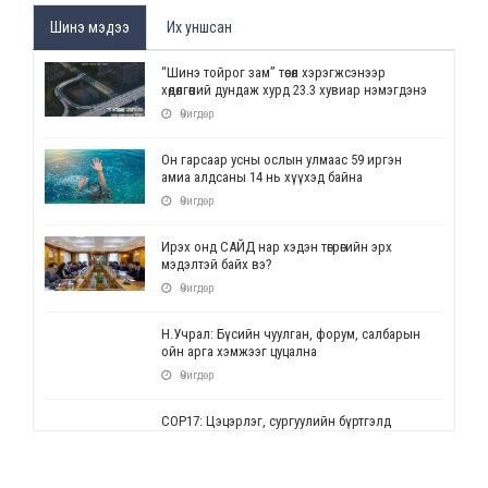
Шинэ мэдээ
Их уншсан
“Шинэ тойрог зам” төсөл хэрэгжсэнээр
хөдөлгөөний дундаж хурд 23.3 хувиар нэмэгдэнэ
Өчигдөр
Он гарсаар усны ослын улмаас 59 иргэн
амиа алдсаны 14 нь хүүхэд байна
Өчигдөр
Ирэх онд САЙД нар хэдэн төгрөгийн эрх
мэдэлтэй байх вэ?
Өчигдөр
Н.Учрал: Бүсийн чуулган, форум, салбарын
ойн арга хэмжээг цуцална
Өчигдөр
СОР17: Цэцэрлэг, сургуулийн бүртгэлд
өөрчлөлт орно
Өчигдөр