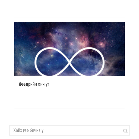
Өнөөдрийн онч үг