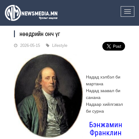
Toggle
naviga
Өнөөдрийн онч үг
2026-05-15
Lifestyle
Надад хэлбэл би
мартана
Надад заавал би
санана
Надаар хийлгэвэл
би сурна
Бэнжамин
Франклин