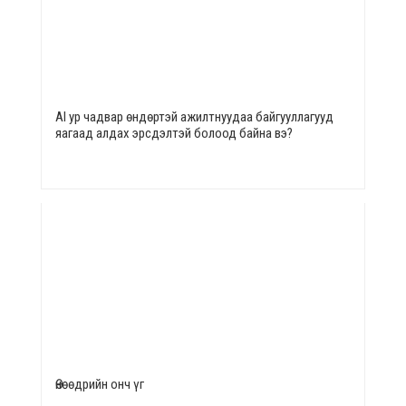
AI ур чадвар өндөртэй ажилтнуудаа байгууллагууд
яагаад алдах эрсдэлтэй болоод байна вэ?
Өнөөдрийн онч үг