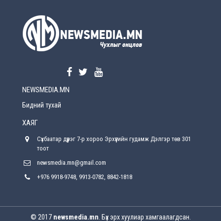
УЕПГ: Биеэ үнэлэхийг зохион байгуулж, хүн
худалдаалсан хэргүүдийг шүүхэд
шилжүүлжээ
Өчигдөр
Өнөөдрийн онч үг
Өчигдөр
NEWSMEDIA.MN
Энэ сарын 15-наас эхлэн замын хөдөлгөөнд
өөрчлөлт орно
Бидний тухай
2026-08-4
ХАЯГ
С.Бямбацогт: Иргэд, бизнес эрхлэгчдэд
Сүхбаатар дүүрэг 7-р хороо Эрхүүгийн гудамж Дэлгэр төв 301
хүрсэн өгөөжөөрөө ажлаа үнэлж, хэрэгжилтээ
тайлагнадаг байх ёстой
тоот
2026-08-4
newsmedia.mn@gmail.com
+976 9918-9748, 9913-0782, 8842-1818
Улсын онцгой комисс өвөлжилтийн бэлтгэл,
бэлэн байдлыг хангах чиглэлээр хуралдлаа
2026-07-30
© 2017
newsmedia.mn
. Бүх эрх хуулиар хамгаалагдсан.
Баян-Өлгийн дараагийн засаг “ноён”-ы