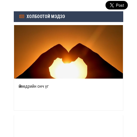
ХОЛБООТОЙ МЭДЭЭ
Өнөөдрийн онч үг