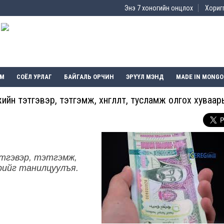
Энэ 7 хоногийн онцлох
Хоригг
ЭМ
СОЁЛ УРЛАГ
БАЙГАЛЬ ОРЧИН
ЭРҮҮЛ МЭНД
MADE IN MONGO
н тэтгэвэр, тэтгэмж, хөнгөлөлт, тусламж олгох хуваар
тгэвэр, тэтгэмж,
рийг танилцуулъя.