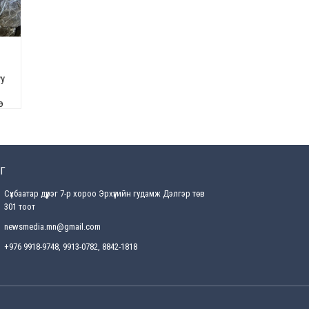
Өнөөдрийн онч үг
2026-08-5
Энэ сарын 15-наас эхлэн
уу
замын хөдөлгөөнд өөрчлөлт
орно
э
2026-08-4
С.Бямбацогт: Иргэд,
бизнес эрхлэгчдэд
хүрсэн өгөөжөөрөө ажлаа үнэлж,
хэрэгжилтээ тайлагнадаг
Г
байх ёстой
Сүхбаатар дүүрэг 7-р хороо Эрхүүгийн гудамж Дэлгэр төв
2026-08-4
301 тоот
Улсын онцгой комисс
newsmedia.mn@gmail.com
өвөлжилтийн бэлтгэл,
бэлэн байдлыг хангах
+976 9918-9748, 9913-0782, 8842-1818
чиглэлээр хуралдлаа
2026-07-30
Баян-Өлгийн дараагийн