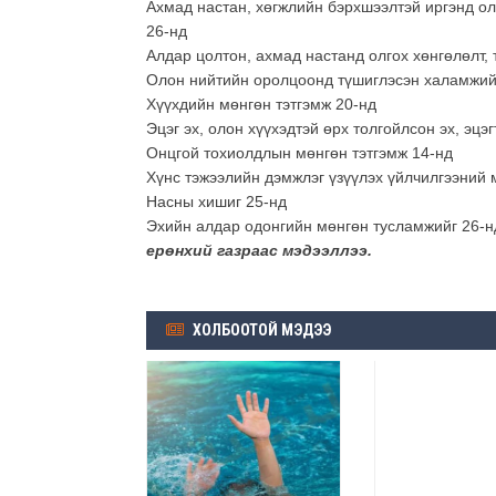
Ахмад настан, хөгжлийн бэрхшээлтэй иргэнд олг
26-нд
Алдар цолтон, ахмад настанд олгох хөнгөлөлт, 
Олон нийтийн оролцоонд түшиглэсэн халамжий
Хүүхдийн мөнгөн тэтгэмж 20-нд
Эцэг эх, олон хүүхэдтэй өрх толгойлсон эх, эцэг
Онцгой тохиолдлын мөнгөн тэтгэмж 14-нд
Хүнс тэжээлийн дэмжлэг үзүүлэх үйлчилгээний 
Насны хишиг 25-нд
Эхийн алдар одонгийн мөнгөн тусламжийг 26-нд
ерөнхий газраас мэдээллээ.
ХОЛБООТОЙ МЭДЭЭ