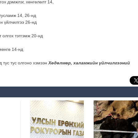
ох дэмжлэг, хөнгөлөлт 14,
тусламж 14, 26-нд
н үйлчилгээ 26-нд
т олгох тэтгэмж 20-нд
мөнгө 14-нд
 тус тус олгоно хэмээн
Хөдөлмөр, халамжийн үйлчилгээний