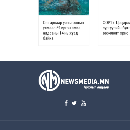
Он гарсаар усны ослын
СОР17: Цэцэрлэ
улмаас 59 иргэн амиа
сургуулийн бүрт
алдсаны 14 нь хүүхэд
өөрчлөлт орно
байна