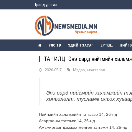
Трэнд урсгал
УЛС ТӨР
ЭДИЙН ЗАСАГ
ЕРТӨНЦ
НИЙГ
ТАНИЛЦ: Энэ сард нийгмийн халамжий
2026-05-7
Мэдээ, мэдээлэл
Энэ сард нийгмийн халамжийн тэ
хөнгөлөлт, тусламж олгох хуваа
Нийгмийн халамжийн тэтгэвэр 14, 26-нд
Асаргааны тэтгэмж 14, 26-нд
Амьжиргааг дэмжих мөнгөн тэтгэмж 14, 26-нд