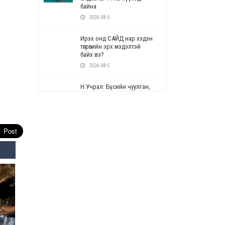
байна
2026-08-5
Ирэх онд САЙД нар хэдэн
төгрөгийн эрх мэдэлтэй
байх вэ?
2026-08-5
Н.Учрал: Бүсийн чуулган,
форум, салбарын ойн
арга хэмжээг цуцална
2026-08-5
СОР17: Цэцэрлэг,
сургуулийн бүртгэлд
өөрчлөлт орно
2026-08-5
УЕПГ: Биеэ үнэлэхийг
зохион байгуулж, хүн
худалдаалсан хэргүүдийг
шүүхэд шилжүүлжээ
2026-08-5