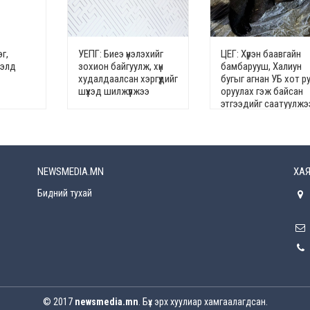
г,
УЕПГ: Биеэ үнэлэхийг
ЦЕГ: Хүрэн баавгайн
гэлд
зохион байгуулж, хүн
бамбарууш, Халиун
худалдаалсан хэргүүдийг
бугыг агнан УБ хот р
шүүхэд шилжүүлжээ
оруулах гэж байсан
этгээдийг саатуулжэ
NEWSMEDIA.MN
ХАЯ
Бидний тухай
© 2017
newsmedia.mn
. Бүх эрх хуулиар хамгаалагдсан.