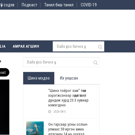
үй сэдэв
Подкаст
Танил биш танил
COVID-19
LIA
АМРАХ АГШИН
ь
Шинэ мэдээ
Их уншсан
“Шинэ тойрог зам” төсөл
хэрэгжсэнээр хөдөлгөөний
дундаж хурд 23.3 хувиар
нэмэгдэнэ
2026-08-5
Он гарсаар усны ослын
улмаас 59 иргэн амиа
алдсаны 14 нь хүүхэд