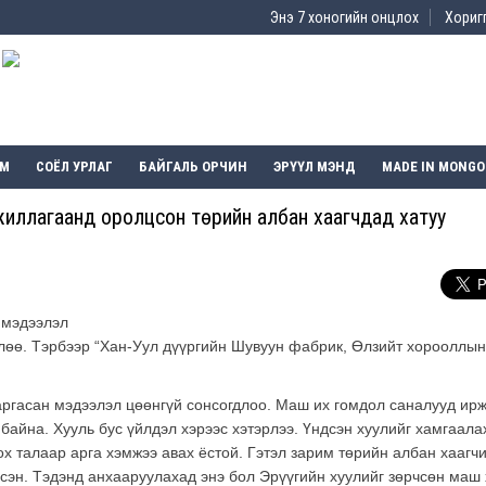
Энэ 7 хоногийн онцлох
Хоригг
ЭМ
СОЁЛ УРЛАГ
БАЙГАЛЬ ОРЧИН
ЭРҮҮЛ МЭНД
MADE IN MONGO
ажиллагаанд оролцсон төрийн албан хаагчдад хатуу
 мэдээлэл
глөө. Тэрбээр “Хан-Уул дүүргийн Шувуун фабрик, Өлзийт хорооллын
гаргасан мэдээлэл цөөнгүй сонсогдлоо. Маш их гомдол саналууд ир
байна. Хууль бус үйлдэл хэрээс хэтэрлээ. Үндсэн хуулийг хамгаала
ох талаар арга хэмжээ авах ёстой. Гэтэл зарим төрийн албан хаагч
рсэн. Тэдэнд анхааруулахад энэ бол Эрүүгийн хуулийг зөрчсөн маш