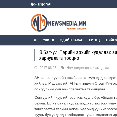
Трэнд урсгал
УЛС ТӨР
ЭДИЙН ЗАСАГ
ЕРТӨНЦ
НИЙГ
Э.Бат-Үүл: Төрийн эрхийг худалдах 
хариуцлага тооцно
2017-06-26
Нам хөдөлгөөний амьдрал
АН-ын сонгуулийн штабаас сэтгүүлчдэд хандаж
хийлээ. Мэдээллийг АН-ын гишүүн Э.Бат-Үүл ө
сонгуулийн үйл ажиллагаатай танилцлаа.
Сонгуулийн хуулийг зөрчиж, хууль бүс үйлдэл 
байна. Ер нь санал хураалтад хар зах ажиллаж 
тангарагтай төрийн албан хаагчид үүнийг зогсо
хууль бус үйдэлд холбогдсон тухай мэдээлэл и