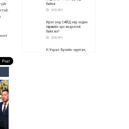
гүйг
байна
гтэй.
2026-08-5
ж
Ирэх онд САЙД нар хэдэн
төгрөгийн эрх мэдэлтэй
байх вэ?
ронт
2026-08-5
Н.Учрал: Бүсийн чуулган,
форум, салбарын ойн
арга хэмжээг цуцална
2026-08-5
СОР17: Цэцэрлэг,
сургуулийн бүртгэлд
өөрчлөлт орно
2026-08-5
УЕПГ: Биеэ үнэлэхийг
зохион байгуулж, хүн
худалдаалсан хэргүүдийг
шүүхэд шилжүүлжээ
2026-08-5