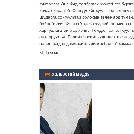
гэмт хэрэг. Энэ бүгд холбогдох эзэнтэйгээ бүрт
хичээх хэрэгтэй. Сонгуулийг хууль зөрчиж явуул
Шударга сонгуультай болохын төлөө ард түмэн
байна”гэлээ. Хэрвээ Үндсэн хуулийг зөрчсөн со
хариуцлагатайгаар хэлнэ. Гомдол, санал хуули
анхааруулъя. Төрийн эрхийг худалдах гэсэн ху
болон нэгдэн дэмжихийг уриалж байна” хэмээлэ
М.Цагаан
ХОЛБООТОЙ МЭДЭЭ