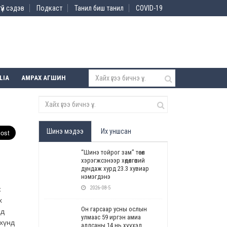
үй сэдэв
Подкаст
Танил биш танил
COVID-19
LIA
АМРАХ АГШИН
Шинэ мэдээ
Их уншсан
“Шинэ тойрог зам” төсөл
хэрэгжсэнээр хөдөлгөөний
дундаж хурд 23.3 хувиар
нэмэгдэнэ
2026-08-5
ж
х
Он гарсаар усны ослын
ид
улмаас 59 иргэн амиа
 хүнд
алдсаны 14 нь хүүхэд