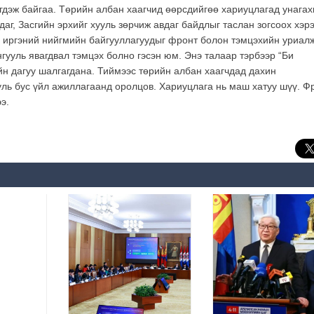
гэгдэж байгаа. Төрийн албан хаагчид өөрсдийгөө хариуцлагад унагах
даг, Засгийн эрхийг хууль зөрчиж авдаг байдлыг таслан зогсоох хэрэ
, иргэний нийгмийн байгууллагуудыг фронт болон тэмцэхийн уриал
нгууль явагдвал тэмцэх болно гэсэн юм. Энэ талаар тэрбээр “Би
йн дагуу шалгагдана. Тиймээс төрийн албан хаагчдад дахин
уль бус үйл ажиллагаанд оролцов. Хариуцлага нь маш хатуу шүү. Ф
э.