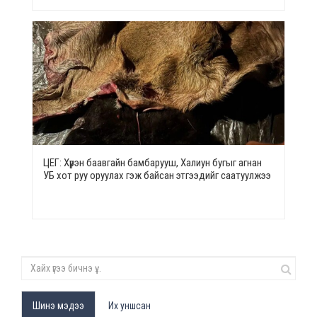
ЦЕГ: Хүрэн баавгайн бамбарууш, Халиун бугыг агнан
УБ хот руу оруулах гэж байсан этгээдийг саатуулжээ
Шинэ мэдээ
Их уншсан