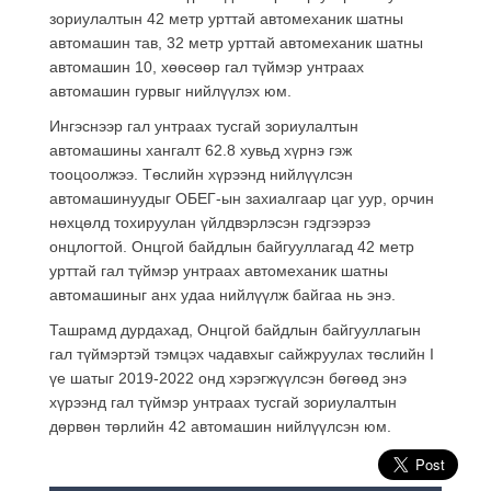
зориулалтын 42 метр урттай автомеханик шатны
автомашин тав, 32 метр урттай автомеханик шатны
автомашин 10, хөөсөөр гал түймэр унтраах
автомашин гурвыг нийлүүлэх юм.
Ингэснээр гал унтраах тусгай зориулалтын
автомашины хангалт 62.8 хувьд хүрнэ гэж
тооцоолжээ. Төслийн хүрээнд нийлүүлсэн
автомашинуудыг ОБЕГ-ын захиалгаар цаг уур, орчин
нөхцөлд тохируулан үйлдвэрлэсэн гэдгээрээ
онцлогтой. Онцгой байдлын байгууллагад 42 метр
урттай гал түймэр унтраах автомеханик шатны
автомашиныг анх удаа нийлүүлж байгаа нь энэ.
Ташрамд дурдахад, Онцгой байдлын байгууллагын
гал түймэртэй тэмцэх чадавхыг сайжруулах төслийн I
үе шатыг 2019-2022 онд хэрэгжүүлсэн бөгөөд энэ
хүрээнд гал түймэр унтраах тусгай зориулалтын
дөрвөн төрлийн 42 автомашин нийлүүлсэн юм.