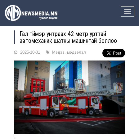
Toggle
naviga
Гал түймэр унтраах 42 метр урттай
автомеханик шатны машинтай боллоо
2025-10-31
Мэдээ, мэдээлэл