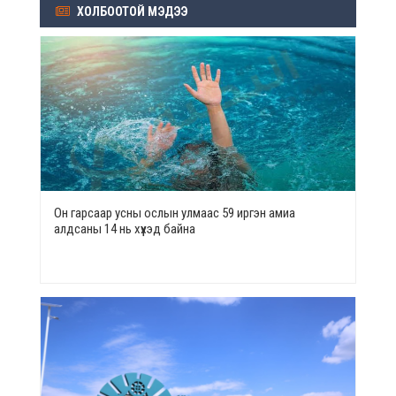
ХОЛБООТОЙ МЭДЭЭ
Он гарсаар усны ослын улмаас 59 иргэн амиа
алдсаны 14 нь хүүхэд байна