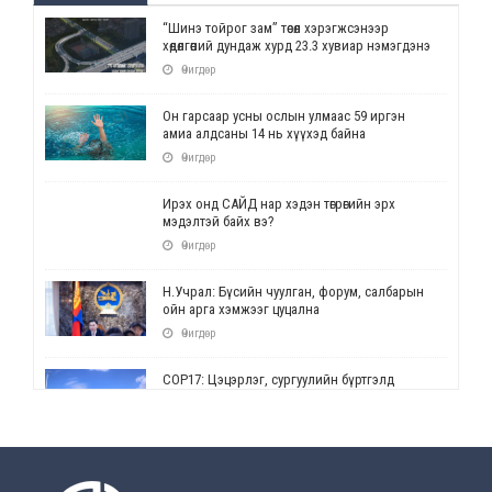
“Шинэ тойрог зам” төсөл хэрэгжсэнээр
хөдөлгөөний дундаж хурд 23.3 хувиар нэмэгдэнэ
Өчигдөр
Он гарсаар усны ослын улмаас 59 иргэн
амиа алдсаны 14 нь хүүхэд байна
Өчигдөр
Ирэх онд САЙД нар хэдэн төгрөгийн эрх
мэдэлтэй байх вэ?
Өчигдөр
Н.Учрал: Бүсийн чуулган, форум, салбарын
ойн арга хэмжээг цуцална
Өчигдөр
СОР17: Цэцэрлэг, сургуулийн бүртгэлд
өөрчлөлт орно
Өчигдөр
УЕПГ: Биеэ үнэлэхийг зохион байгуулж, хүн
худалдаалсан хэргүүдийг шүүхэд