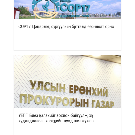
СОР17: Цэцэрлэг, сургуулийн бүртгэлд өөрчлөлт орно
УЕПГ: Биеэ үнэлэхийг зохион байгуулж, хүн
худалдаалсан хэргүүдийг шүүхэд шилжүүлжээ