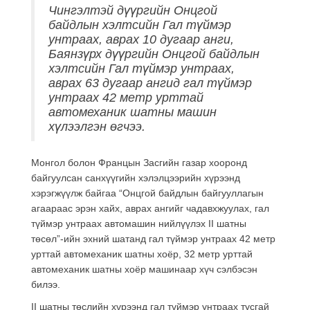
Чингэлтэй дүүргийн Онцгой
байдлын хэлтсийн Гал түймэр
унтраах, аврах 10 дугаар анги,
Баянзүрх дүүргийн Онцгой байдлын
хэлтсийн Гал түймэр унтраах,
аврах 63 дугаар ангид гал түймэр
унтраах 42 метр урттай
автомеханик шатны машин
хүлээлгэн өгчээ.
Монгол болон Францын Засгийн газар хооронд
байгуулсан санхүүгийн хэлэлцээрийн хүрээнд
хэрэгжүүлж байгаа “Онцгой байдлын байгууллагын
агаараас эрэн хайх, аврах ангийг чадавхжуулах, гал
түймэр унтраах автомашин нийлүүлэх II шатны
төсөл”-ийн эхний шатанд гал түймэр унтраах 42 метр
урттай автомеханик шатны хоёр, 32 метр урттай
автомеханик шатны хоёр машинаар хүч сэлбэсэн
билээ.
II шатны төслийн хүрээнд гал түймэр унтраах тусгай