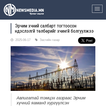
Toggle
naviga
Эрчим хүчний салбарт тогтоосон
үндэслэлгүй төлбөрийг хүчингүй болгуулжээ
2025-06-17
Засгийн газар
Авлигатай тэмцэх газраас Эрчим
хүчний яаманд хүргүүлсэн