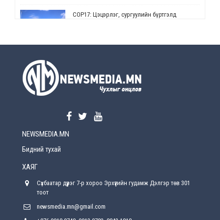
СОР17: Цэцэрлэг, сургуулийн бүртгэлд
өөрчлөлт орно
Өчигдөр
УЕПГ: Биеэ үнэлэхийг зохион байгуулж, хүн
худалдаалсан хэргүүдийг шүүхэд
шилжүүлжээ
Өчигдөр
Өнөөдрийн онч үг
Өчигдөр
NEWSMEDIA.MN
Энэ сарын 15-наас эхлэн замын хөдөлгөөнд
өөрчлөлт орно
Бидний тухай
2026-08-4
ХАЯГ
С.Бямбацогт: Иргэд, бизнес эрхлэгчдэд
Сүхбаатар дүүрэг 7-р хороо Эрхүүгийн гудамж Дэлгэр төв 301
хүрсэн өгөөжөөрөө ажлаа үнэлж, хэрэгжилтээ
тайлагнадаг байх ёстой
тоот
2026-08-4
newsmedia.mn@gmail.com