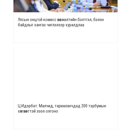
Улсын онцгой комисс өвөлжилтийн бэлтгэл, бэлэн
байдлыг хангах чиглэлээр хуралдлаа
Ц.Идэрбат: Малчид, тариаланчдад 200 тэрбумын
хөнгөлөлттэй зээл олгоно