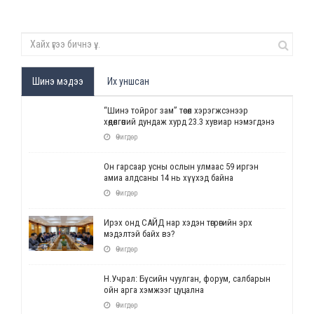
Шинэ мэдээ
Их уншсан
“Шинэ тойрог зам” төсөл хэрэгжсэнээр
хөдөлгөөний дундаж хурд 23.3 хувиар нэмэгдэнэ
Өчигдөр
Он гарсаар усны ослын улмаас 59 иргэн
амиа алдсаны 14 нь хүүхэд байна
Өчигдөр
Ирэх онд САЙД нар хэдэн төгрөгийн эрх
мэдэлтэй байх вэ?
Өчигдөр
Н.Учрал: Бүсийн чуулган, форум, салбарын
ойн арга хэмжээг цуцална
Өчигдөр