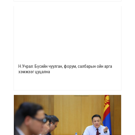
Н.Учрал: Бүсийн чуулган, форум, салбарын ойн арга
хэмжээг цуцална