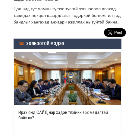
Цаашид тус яамны зүгээс тусгай зөвшөөрөл авахад
тавигдах нөхцөл шаардлагыг тодорхой болгож, ил тод
байдлыг хангахад анхаарч ажиллах нь зүйтэй байна.
ХОЛБООТОЙ МЭДЭЭ
Ирэх онд САЙД нар хэдэн төгрөгийн эрх мэдэлтэй
байх вэ?