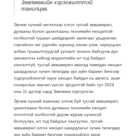
Зөвлөмжийн хэрэгжилттэй
танилцав.
Эрчим хүчний чиглэлээр олгох тусгай зөвшөөрөл,
дулааны болон цахилгааны техникийн нөхцөлтэй
холбоотой тушаал шийдвэрийг авлигаас урьдчилан
сэргийлэх чиг үүргийн хүрээнд хянан үзэж, хариуцсан
албан тушаалтнуудтай уулзалт зохион байгуулж дүн
шинжилгээ хийхэд мэдээллийн ил тод байдал
хангалтгүй, тусгай зөвшөөрөл авахад тавигдах нөхцөл
шаардлагыг хүчин төгөлдөр эрх зүйн баримт бичгээр
тодорхойлоогүй зэрэг нөхцөл байдал нь авлига, ашиг
сонирхлын зөрчил үүсгэх эрсдэлтэй байх тул 2024
оны 11 дүгээр сард Зөвлөмж хүргүүлсэн.
Эрчим хүчний яамнаас олгож буй тусгай зөвшөөрөл,
цахилгааны болон дулааны техникийн нөхцөл
олголттой холбоотой дүрэм журам хүчингүй
болгуулах, ил тод байдлыг хангуулах, тусгай
зөвшөөрөл олгох нөхцөл шаардлагыг хүчин төгөлдөр
эрх зүйн баримт бичгээр тодорхойлох зэрэг