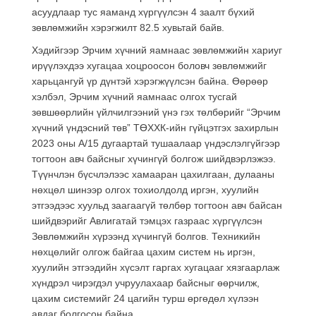
асуудлаар тус яаманд хүргүүлсэн 4 заалт бүхий
зөвлөмжийн хэрэгжилт 82.5 хувьтай байв.
Хэдийгээр Эрчим хүчний яамнаас зөвлөмжийн хариуг
ирүүлэхдээ хугацаа хоцроосон боловч зөвлөмжийг
харьцангуй үр дүнтэй хэрэгжүүлсэн байна. Өөрөөр
хэлбэл, Эрчим хүчний яамнаас олгох тусгай
зөвшөөрлийн үйлчилгээний үнэ гэх төлбөрийг “Эрчим
хүчний үндэсний төв” ТӨХХК-ийн гүйцэтгэх захирлын
2023 оны А/15 дугаартай тушаалаар үндэслэлгүйгээр
тогтоон авч байсныг хүчингүй болгож шийдвэрлэжээ.
Түүнчлэн бүсчлэлээс хамааран цахилгаан, дулааны
нөхцөл шинээр олгох тохиолдолд иргэн, хуулийн
этгээдээс хуульд заагаагүй төлбөр тогтоон авч байсан
шийдвэрийг Авлигатай тэмцэх газраас хүргүүлсэн
Зөвлөмжийн хүрээнд хүчингүй болгов. Техникийн
нөхцөлийг олгож байгаа цахим систем нь иргэн,
хуулийн этгээдийн хүсэлт гаргах хугацааг хязгаарлаж
хүндрэл чирэгдэл учруулахаар байсныг өөрчилж,
цахим системийг 24 цагийн турш өргөдөл хүлээн
авдаг болгосон байна.