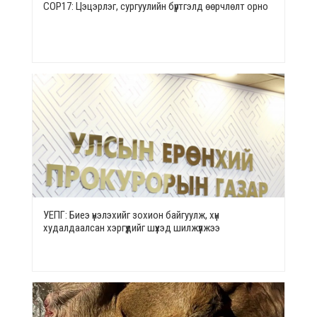
СОР17: Цэцэрлэг, сургуулийн бүртгэлд өөрчлөлт орно
УЕПГ: Биеэ үнэлэхийг зохион байгуулж, хүн
худалдаалсан хэргүүдийг шүүхэд шилжүүлжээ