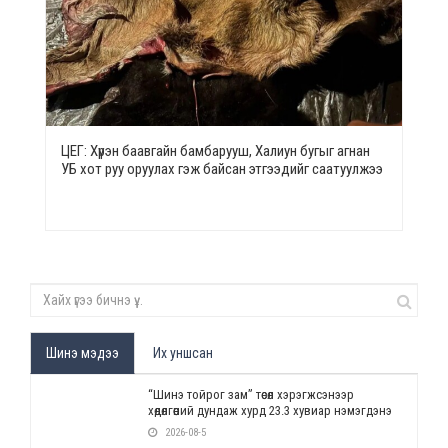
ЦЕГ: Хүрэн баавгайн бамбарууш, Халиун бугыг агнан
УБ хот руу оруулах гэж байсан этгээдийг саатуулжээ
Шинэ мэдээ
Их уншсан
“Шинэ тойрог зам” төсөл хэрэгжсэнээр
хөдөлгөөний дундаж хурд 23.3 хувиар нэмэгдэнэ
2026-08-5