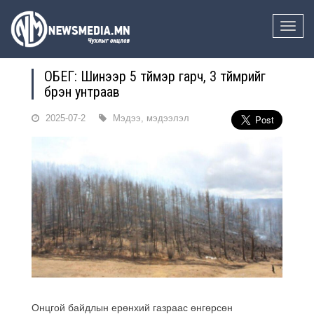
Toggle
naviga
ОБЕГ: Шинээр 5 түймэр гарч, 3 түймрийг
бүрэн унтраав
2025-07-2
Мэдээ, мэдээлэл
Онцгой байдлын ерөнхий газраас өнгөрсөн