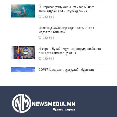
Он гарсаар усны ослын улмаас 59 иргэн
амиа алдсаны 14 нь хүүхэд байна
2026-08-5
Ирэх онд САЙД нар хэдэн төгрөгийн эрх
мэдэлтэй байх вэ?
2026-08-5
Н.Учрал: Бүсийн чуулган, форум, салбарын
ойн арга хэмжээг цуцална
2026-08-5
СОР17: Цэцэрлэг, сургуулийн бүртгэлд
өөрчлөлт орно
2026-08-5
УЕПГ: Биеэ үнэлэхийг зохион байгуулж, хүн
худалдаалсан хэргүүдийг шүүхэд
шилжүүлжээ
2026-08-5
Өнөөдрийн онч үг