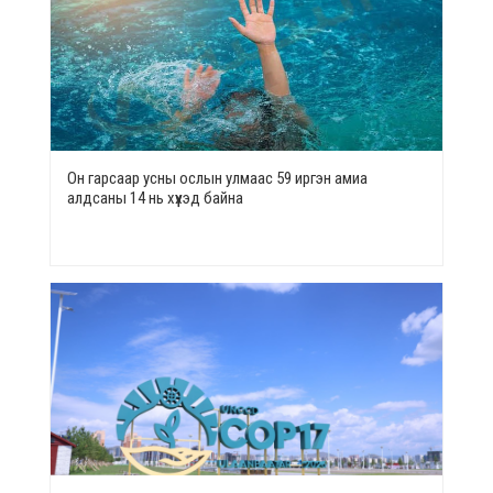
Он гарсаар усны ослын улмаас 59 иргэн амиа
алдсаны 14 нь хүүхэд байна