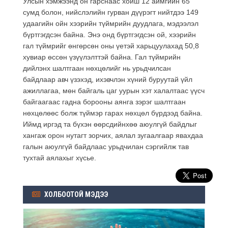
Улсын хэмжээнд он гарснаас хойш 12 аймгийн 65
сумд болон, нийслэлийн гурван дүүрэгт нийтдээ 149
удаагийн ойн хээрийн түймрийн дуудлага, мэдээлэл
бүртгэгдсэн байна. Энэ онд бүртгэгдсэн ой, хээрийн
гал түймрийг өнгөрсөн оны үетэй харьцуулахад 50,8
хувиар өссөн үзүүлэлттэй байна. Гал түймрийн
дийлэнх шалтгаан нөхцөлийг нь урьдчилсан
байдлаар авч үзэхэд, ихэвчлэн хүний буруутай үйл
ажиллагаа, мөн байгаль цаг уурын хэт халалтаас үүсч
байгаагаас гадна борооны аянга зэрэг шалтгаан
нөхцөлөөс болж түймэр гарах нөхцөл бүрдээд байна.
Иймд иргэд та бүхэн өөрсдийнхөө аюулгүй байдлыг
хангаж орон нутагт зорчих, аялал зугаалгаар явахдаа
галын аюулгүй байдлаас урьдчилан сэргийлж тав
тухтай аялахыг хүсье.
ХОЛБООТОЙ МЭДЭЭ