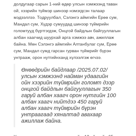
долдугаар сарын 1-ний өдөр улсын хэмжээнд таван
ой, хээрийн түймэр шинээр нэмэгдсэн талаар
мэдээллээ. Тодруулбал, Сэлэнгэ аймгийн Ерөө сум,
Мандал сум, Хүдэр сумуудад шинээр түймрийн
голомтууд бүртгэгдэж, Онцгой байдлын байгууллагын
албан хаагчид шуурхай арга хэмжээ авч, ажиллаж
байна. Мөн Сэлэнгэ аймгийн Алтанбулаг сум, Ерөө
сум, Мандал сумд гарсан гурван түймрийг бүрэн
унтрааж, орон нутгийнханд хүлээлгэж өгчээ.
Өнөөдрийн байдлаар /2025.07.02/
улсын хэмжээнд найман удаагийн
ойн хээрийн түймрийн голомт дээр
онцгой байдлын байгууллагын 350
гаруй албан хаагч орон нутгийн 100
албан хаагч нийтдээ 450 гаруй
албан хаагч түймрийн бүрэн
унтраагаад хяналтад авахаар
ажиллаж байна.