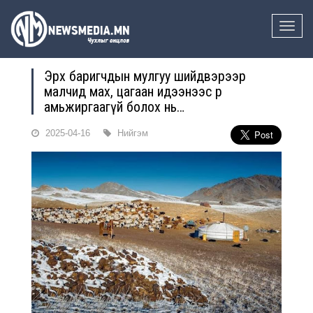
Toggle
naviga
Эрх баригчдын мулгуу шийдвэрээр
малчид мах, цагаан идээнээс өөр
амьжиргаагүй болох нь…
2025-04-16
Нийгэм