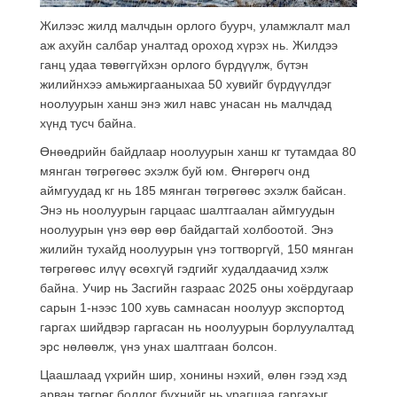
Жилээс жилд малчдын орлого буурч, уламжлалт мал
аж ахуйн салбар уналтад ороход хүрэх нь. Жилдээ
ганц удаа төвөггүйхэн орлого бүрдүүлж, бүтэн
жилийнхээ амьжиргааныхаа 50 хувийг бүрдүүлдэг
ноолуурын ханш энэ жил навс унасан нь малчдад
хүнд тусч байна.
Өнөөдрийн байдлаар ноолуурын ханш кг тутамдаа 80
мянган төгрөгөөс эхэлж буй юм. Өнгөрөгч онд
аймгуудад кг нь 185 мянган төгрөгөөс эхэлж байсан.
Энэ нь ноолуурын гарцаас шалтгаалан аймгуудын
ноолуурын үнэ өөр өөр байдагтай холбоотой. Энэ
жилийн тухайд ноолуурын үнэ тогтворгүй, 150 мянган
төгрөгөөс илүү өсөхгүй гэдгийг худалдаачид хэлж
байна. Учир нь Засгийн газраас 2025 оны хоёрдугаар
сарын 1-нээс 100 хувь самнасан ноолуур экспортод
гаргах шийдвэр гаргасан нь ноолуурын борлуулалтад
эрс нөлөөлж, үнэ унах шалтгаан болсон.
Цаашлаад үхрийн шир, хонины нэхий, өлөн гээд хэд
арван төгрөг болдог бүхнийг нь урагшаа гаргахыг