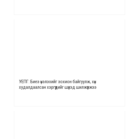
УЕПГ: Биеэ үнэлэхийг зохион байгуулж, хүн
худалдаалсан хэргүүдийг шүүхэд шилжүүлжээ