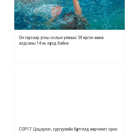
Он гарсаар усны ослын улмаас 59 иргэн амиа
алдсаны 14 нь хүүхэд байна
СОР17: Цэцэрлэг, сургуулийн бүртгэлд өөрчлөлт орно