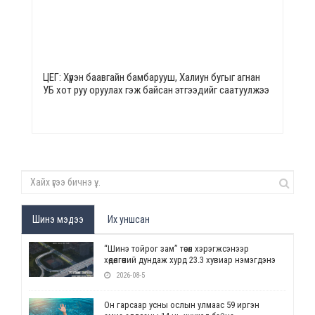
ЦЕГ: Хүрэн баавгайн бамбарууш, Халиун бугыг агнан
УБ хот руу оруулах гэж байсан этгээдийг саатуулжээ
Шинэ мэдээ
Их уншсан
“Шинэ тойрог зам” төсөл хэрэгжсэнээр
хөдөлгөөний дундаж хурд 23.3 хувиар нэмэгдэнэ
2026-08-5
Он гарсаар усны ослын улмаас 59 иргэн