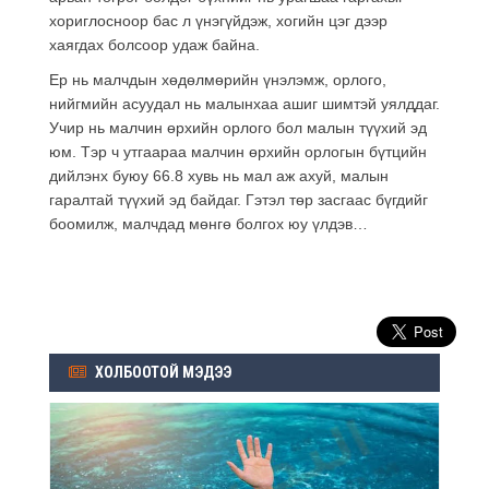
хориглосноор бас л үнэгүйдэж, хогийн цэг дээр
хаягдах болсоор удаж байна.
Ер нь малчдын хөдөлмөрийн үнэлэмж, орлого,
нийгмийн асуудал нь малынхаа ашиг шимтэй уялддаг.
Учир нь малчин өрхийн орлого бол малын түүхий эд
юм. Тэр ч утгаараа малчин өрхийн орлогын бүтцийн
дийлэнх буюу 66.8 хувь нь мал аж ахуй, малын
гаралтай түүхий эд байдаг. Гэтэл төр засгаас бүгдийг
боомилж, малчдад мөнгө болгох юу үлдэв…
ХОЛБООТОЙ МЭДЭЭ