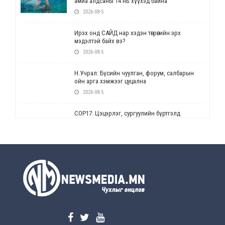
амиа алдсаны 14 нь хүүхэд байна
2026-08-5
Ирэх онд САЙД нар хэдэн төгрөгийн эрх
мэдэлтэй байх вэ?
2026-08-5
Н.Учрал: Бүсийн чуулган, форум, салбарын
ойн арга хэмжээг цуцална
2026-08-5
СОР17: Цэцэрлэг, сургуулийн бүртгэлд
өөрчлөлт орно
2026-08-5
УЕПГ: Биеэ үнэлэхийг зохион байгуулж, хүн
худалдаалсан хэргүүдийг шүүхэд
шилжүүлжээ
2026-08-5
Өнөөдрийн онч үг
2026-08-5