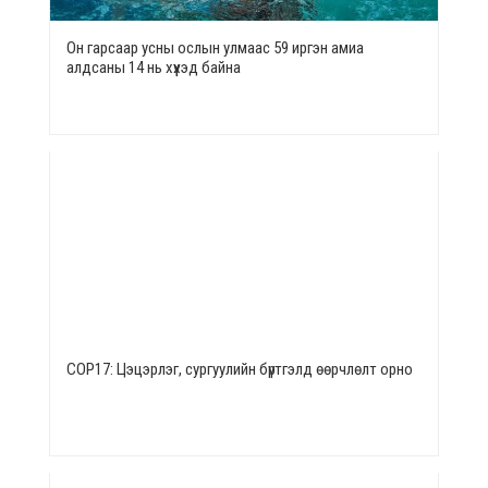
Он гарсаар усны ослын улмаас 59 иргэн амиа
алдсаны 14 нь хүүхэд байна
СОР17: Цэцэрлэг, сургуулийн бүртгэлд өөрчлөлт орно