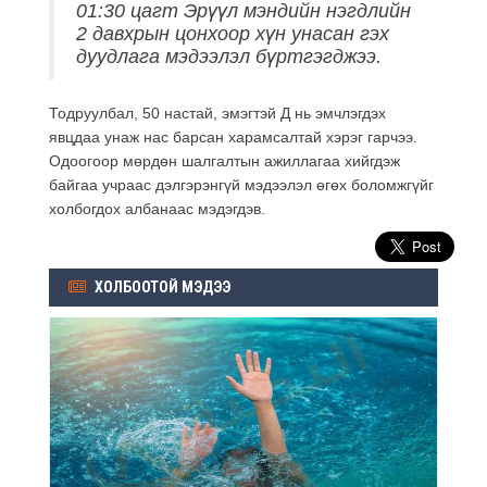
01:30 цагт Эрүүл мэндийн нэгдлийн
2 давхрын цонхоор хүн унасан гэх
дуудлага мэдээлэл бүртгэгджээ.
Тодруулбал, 50 настай, эмэгтэй Д нь эмчлэгдэх
явцдаа унаж нас барсан харамсалтай хэрэг гарчээ.
Одоогоор мөрдөн шалгалтын ажиллагаа хийгдэж
байгаа учраас дэлгэрэнгүй мэдээлэл өгөх боломжгүйг
холбогдох албанаас мэдэгдэв.
ХОЛБООТОЙ МЭДЭЭ