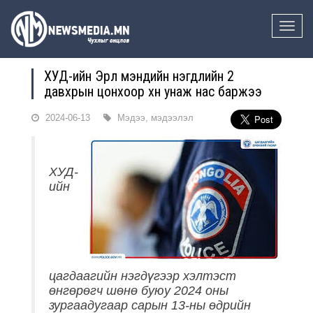
Toggle
naviga
ХУД-ийн Эрүүл мэндийн нэгдлийн 2
давхрын цонхоор хүн унаж нас баржээ
2024-06-13
Мэдээ, мэдээлэл
ХУД-
ийн
цагдаагийн нэгдүгээр хэлтэст
өнгөрөгч шөнө буюу 2024 оны
зургаадугаар сарын 13-ны өдрийн