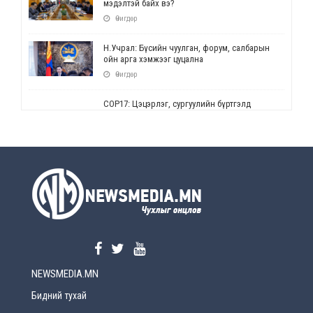
мэдэлтэй байх вэ?
Өчигдөр
Н.Учрал: Бүсийн чуулган, форум, салбарын
ойн арга хэмжээг цуцална
Өчигдөр
СОР17: Цэцэрлэг, сургуулийн бүртгэлд
өөрчлөлт орно
Өчигдөр
УЕПГ: Биеэ үнэлэхийг зохион байгуулж, хүн
худалдаалсан хэргүүдийг шүүхэд
шилжүүлжээ
Өчигдөр
Өнөөдрийн онч үг
Өчигдөр
NEWSMEDIA.MN
Энэ сарын 15-наас эхлэн замын хөдөлгөөнд
өөрчлөлт орно
Бидний тухай
2026-08-4