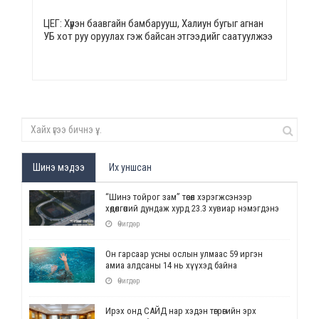
ЦЕГ: Хүрэн баавгайн бамбарууш, Халиун бугыг агнан
УБ хот руу оруулах гэж байсан этгээдийг саатуулжээ
Шинэ мэдээ
Их уншсан
“Шинэ тойрог зам” төсөл хэрэгжсэнээр
хөдөлгөөний дундаж хурд 23.3 хувиар нэмэгдэнэ
Өчигдөр
Он гарсаар усны ослын улмаас 59 иргэн
амиа алдсаны 14 нь хүүхэд байна
Өчигдөр
Ирэх онд САЙД нар хэдэн төгрөгийн эрх