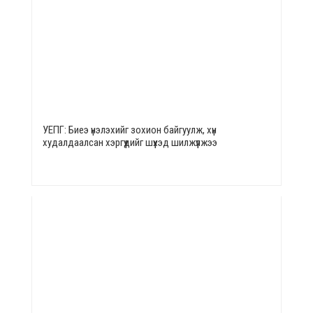
УЕПГ: Биеэ үнэлэхийг зохион байгуулж, хүн
худалдаалсан хэргүүдийг шүүхэд шилжүүлжээ