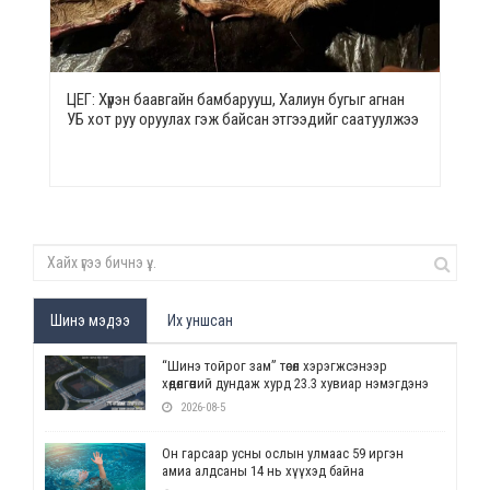
ЦЕГ: Хүрэн баавгайн бамбарууш, Халиун бугыг агнан
УБ хот руу оруулах гэж байсан этгээдийг саатуулжээ
Шинэ мэдээ
Их уншсан
“Шинэ тойрог зам” төсөл хэрэгжсэнээр
хөдөлгөөний дундаж хурд 23.3 хувиар нэмэгдэнэ
2026-08-5
Он гарсаар усны ослын улмаас 59 иргэн
амиа алдсаны 14 нь хүүхэд байна