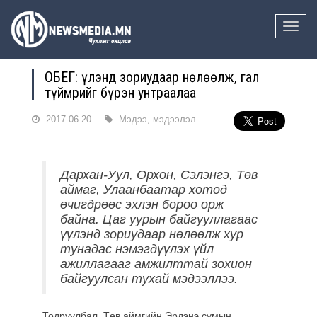
Toggle
naviga
ОБЕГ: Үүлэнд зориудаар нөлөөлж, гал
түймрийг бүрэн унтраалаа
2017-06-20
Мэдээ, мэдээлэл
Дархан-Уул, Орхон, Сэлэнгэ, Төв
аймаг, Улаанбаатар хотод
өчигдрөөс эхлэн бороо орж
байна. Цаг уурын байгууллагаас
үүлэ
нд зориудаар нөлөөлж хур
тунадас нэмэгдүүлэх үйл
ажиллагааг амжилттай зохион
байгуулсан тухай мэдээллээ.
Тодруулбал, Төв аймгийн Эрдэнэ сумын