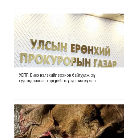
УЕПГ: Биеэ үнэлэхийг зохион байгуулж, хүн
худалдаалсан хэргүүдийг шүүхэд шилжүүлжээ