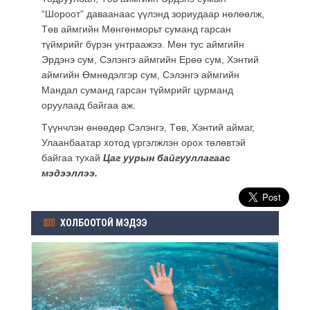
“Шороот” даваанаас үүлэнд зориудаар нөлөөлж,
Төв аймгийн Мөнгөнморьт суманд гарсан
түймрийг бүрэн унтраажээ
. Мөн тус аймгийн
Эрдэнэ сум, Сэлэнгэ аймгийн Ерөө сум, Хэнтий
аймгийн Өмнөдэлгэр сум, Сэлэнгэ аймгийн
Мандал суманд гарсан түймрийг цурманд
оруулаад байгаа аж.
Түүнчлэн өнөөдөр Сэлэнгэ, Төв, Хэнтий аймаг,
Улаанбаатар хотод үргэлжлэн орох төлөвтэй
байгаа тухай
Цаг уурын байгууллагаас
мэдээллээ.
ХОЛБООТОЙ МЭДЭЭ