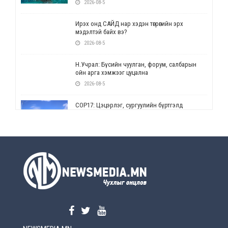
2026-08-5
Ирэх онд САЙД нар хэдэн төгрөгийн эрх
мэдэлтэй байх вэ?
2026-08-5
Н.Учрал: Бүсийн чуулган, форум, салбарын
ойн арга хэмжээг цуцална
2026-08-5
СОР17: Цэцэрлэг, сургуулийн бүртгэлд
өөрчлөлт орно
2026-08-5
УЕПГ: Биеэ үнэлэхийг зохион байгуулж, хүн
худалдаалсан хэргүүдийг шүүхэд
шилжүүлжээ
2026-08-5
Өнөөдрийн онч үг
2026-08-5