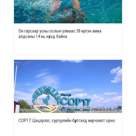
Он гарсаар усны ослын улмаас 59 иргэн амиа
алдсаны 14 нь хүүхэд байна
СОР17: Цэцэрлэг, сургуулийн бүртгэлд өөрчлөлт орно