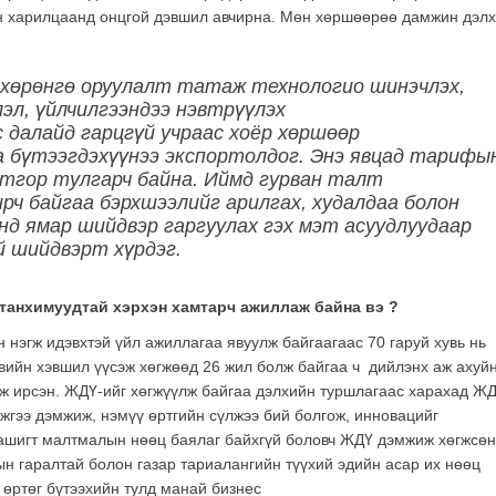
ийн харилцаанд онцгой дэвшил авчирна. Мөн хөршөөрөө дамжин дэл
 хөрөнгө оруулалт татаж технологио шинэчлэх,
эл, үйлчилгээндээ нэвтрүүлэх
 далайд гарцгүй учраас хоёр хөршөөр
аа бүтээгдэхүүнээ экспортолдог. Энэ явцад тарифы
тгор тулгарч байна. Иймд гурван талт
ирч байгаа бэрхшээлийг арилгах, худалдаа болон
нд ямар шийдвэр гаргуулах гэх мэт асуудлуудаар
й шийдвэрт хүрдэг.
 танхимуудтай
хэрхэн хамтарч ажиллаж байна вэ
?
нэгж идэвхтэй үйл ажиллагаа явуулж байгаагаас 70 гаруй хувь нь
вийн хэвшил үүсэж хөгжөөд 26 жил болж байгаа ч дийлэнх аж ахуй
ж ирсэн. ЖДҮ-ийг хөгжүүлж байгаа дэлхийн туршлагаас харахад ЖД
ижгээ дэмжиж, нэмүү өртгийн сүлжээ бий болгож, инновацийг
ашигт малтмалын нөөц баялаг байхгүй боловч ЖДҮ дэмжиж хөгжсөн
н гаралтай болон газар тариалангийн түүхий эдийн асар их нөөц
 өртөг бүтээхийн тулд манай бизнес