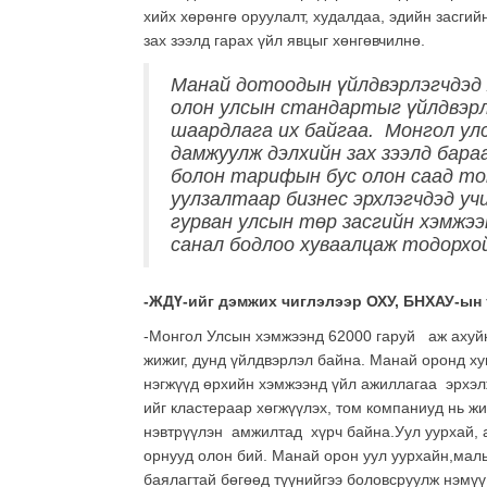
хийх хөрөнгө оруулалт, худалдаа, эдийн засг
зах зээлд гарах үйл явцыг хөнгөвчилнө.
Манай дотоодын үйлдвэрлэгчдэд
олон улсын стандартыг үйлдвэрл
шаардлага их байгаа. Монгол улс
дамжуулж дэлхийн зах зээлд бар
болон тарифын бус олон саад то
уулзалтаар бизнес эрхлэгчдэд уч
гурван улсын төр засгийн хэмжээ
санал бодлоо хуваалцаж тодорхо
-ЖДҮ-ийг
дэмжих чиглэлээр
ОХУ, БНХАУ-ын
-Монгол Улсын хэмжээнд 62000 гаруй аж ахуйн 
жижиг, дунд үйлдвэрлэл байна. Манай оронд ху
нэгжүүд өрхийн хэмжээнд үйл ажиллагаа эрхэл
ийг кластераар хөгжүүлэх, том компаниуд нь ж
нэвтрүүлэн амжилтад хүрч байна.Уул уурхай, 
орнууд олон бий. Манай орон уул уурхайн,малы
баялагтай бөгөөд түүнийгээ боловсруулж нэмүү