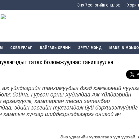
Энэ 7 хоногийн онцлох
Хоригг
ЭМ
СОЁЛ УРЛАГ
БАЙГАЛЬ ОРЧИН
ЭРҮҮЛ МЭНД
MADE IN MONGO
 оруулагчдыг татах боломжуудаас танилцуулна
 аж үйлдвэрийн танхимуудын дээд хэмжээний чуулг
болж байна. Гурван орны Худалдаа Аж Үйлдвэрийн
 өргөжүүлж, хамтарсан төсөл хөтөлбөр
лдаа, эдийн засгийн тулгамдаж буй бэрхшээлүүдийг
 хамтын хүчээр шийдвэрлэдгээрээ онцгой ач
Энэ удаагийн уулзалтаар уул уурхай, 