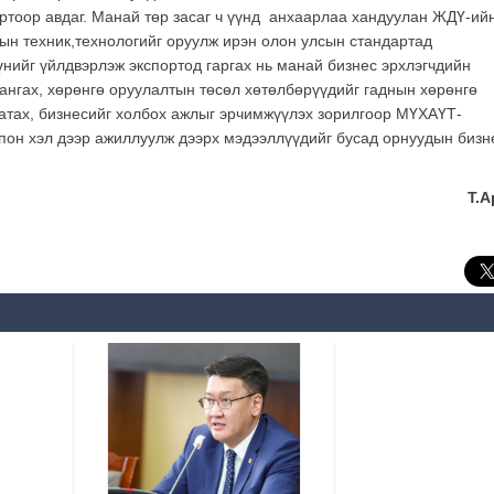
ртоор авдаг. Манай төр засаг ч үүнд анхаарлаа хандуулан ЖДҮ-ий
ын техник,технологийг оруулж ирэн олон улсын стандартад
үнийг үйлдвэрлэж экспортод гаргах нь манай бизнес эрхлэгчдийн
хангах, хөрөнгө оруулалтын төсөл хөтөлбөрүүдийг гаднын хөрөнгө
татах, бизнесийг холбох ажлыг эрчимжүүлэх зорилгоор МҮХАҮТ-
 япон хэл дээр ажиллуулж дээрх мэдээллүүдийг бусад орнуудын бизн
Т.Ар