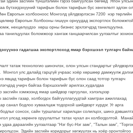
стай эдийн засгийн түншлэлийн гэрээ байгуулсан бөгөөд Япон улсы
аа бүтээгдэхүүний тарифын болон тарифын бус хөнгөлөлт эдлэн о
. Мөн Европын холбооноос Монголд үйлдвэрлэсэн 7200 нэр төрлийн
хцөлөөр Европын Холбооны гишүүн орнуудад экспортлох боломжто
оломж, нөхцөлүүдээ хөрш орны бизнес эрхлэгчдэд танилцуулна.
лаа танилцуулах боломжоор хангаж ганцаарчилсан уулзалтыг зохио
дэхүүнээ гадагшаа экспортлоход ямар бэрхшээл тулгарч байн
лалт татаж технологио шинэчлэх, олон улсын стандартыг үйлдвэрлэ
а. Монгол улс далайд гарцгүй учраас хоёр хөршөөр дамжуулж дэлх
 Энэ явцад тарифын болон тарифын бус олон саад тотгор тулгарч
хлэгчдэд учирч байгаа бэрхшээлийг арилгах,худалдаа
өр засгийн хэмжээнд ямар шийдвэр гаргуулах, хэлэлцээр
 засгийн газар, холбогдох байгууллагуудтай хамтран ажиллахад
р санал бодлоо хуваалцаж тодорхой шийдвэрт хүрдэг. Уг арга
 бодлыг сонсох, сайн туршлагыг харилцан солилцох, шинэ дэвшилтэ
гол улсад хөрөнгө оруулалтыг татах чухал ач холбогдолтой. Мана
 удаа дараагийн уулзалтаар “Нэг бүс-Нэг зам”, “Талын зам”, “Торг
хиролцсон. Эдийн засгийн коридорыг хөгжүүлэх нь хоёр оронтойгоо