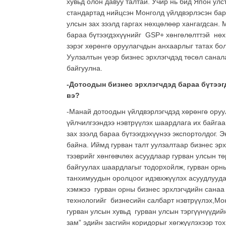
хувьд олон давуу талтай. Учир нь бид Япон ул
стандартад нийцсэн Монголд үйлдвэрлэсэн бар
улсын зах зээлд гаргах нөхцөлөөр хангагдсан
бараа бүтээгдэхүүнийг GSP+ хөнгөлөлттэй нө
зэрэг хөрөнгө оруулагчдын анхаарлыг татах б
Уулзалтын үеэр бизнес эрхлэгчдэд төсөл сана
байгуулна.
-Дотоодын бизнес эрхлэгчдэд бараа бүтээг
вэ?
-Манай дотоодын үйлдвэрлэгчдэд хөрөнгө оруу
үйлчилгээндээ нэвтрүүлэх шаардлага их байга
зах зээлд бараа бүтээгдэхүүнээ экспортолдог.
байна. Иймд гурван талт уулзалтаар бизнес эр
тээврийг хөнгөвчлөх асуудлаар гурван улсын т
байгуулах шаардлагыг тодорхойлж, гурван орны
танхимуудын оролцоог идэвхжүүлэх асуудлуудаа
хэмжээ гурван орны бизнес эрхлэгчдийн санаа
технологийг бизнесийн салбарт нэвтрүүлэх,Мон
гурван улсын хувьд гурван улсын тэргүүнүүдийн
зам” эдийн засгийн коридорыг хөгжүүлэхээр то