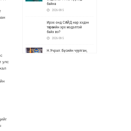
байна
2026-08-5
т
ван
Ирэх онд САЙД нар хэдэн
төгрөгийн эрх мэдэлтэй
байх вэ?
2026-08-5
Н.Учрал: Бүсийн чуулган,
ес
форум, салбарын ойн
арга хэмжээг цуцална
г улс
2026-08-5
хал
СОР17: Цэцэрлэг,
ийн
сургуулийн бүртгэлд
өөрчлөлт орно
2026-08-5
УЕПГ: Биеэ үнэлэхийг
зохион байгуулж, хүн
худалдаалсан хэргүүдийг
дийг
шүүхэд шилжүүлжээ
ы
2026-08-5