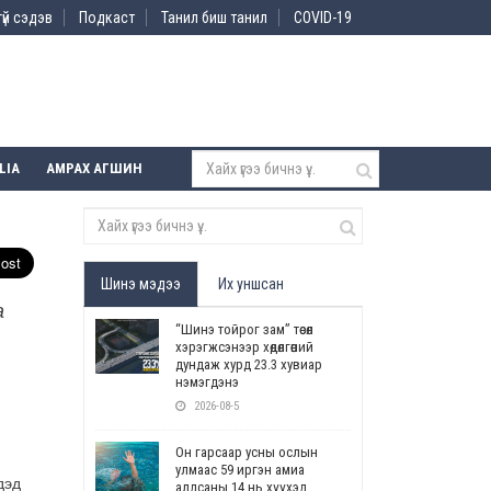
үй сэдэв
Подкаст
Танил биш танил
COVID-19
LIA
АМРАХ АГШИН
Шинэ мэдээ
Их уншсан
а
“Шинэ тойрог зам” төсөл
хэрэгжсэнээр хөдөлгөөний
дундаж хурд 23.3 хувиар
нэмэгдэнэ
2026-08-5
Он гарсаар усны ослын
улмаас 59 иргэн амиа
дэд
алдсаны 14 нь хүүхэд