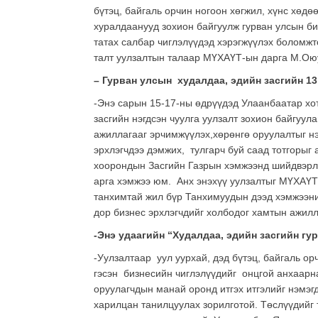
бүтэц, байгаль орчин ногоон хөгжил, хүнс хөдө
хуралдаанууд зохион байгуулж гурван улсын би
татах салбар чиглэлүүдэд хэрэгжүүлэх боломжт
талт уулзалтын талаар МҮХАҮТ-ын дарга М.Оюу
–
Гурван улсын худалдаа, эдийн засгийн
13
-Энэ сарын 15-17-ны өдрүүдэд Улаанбаатар хо
засгийн нэгдсэн чуулга уулзалт зохион байгуул
ажиллагааг эрчимжүүлэх,хөрөнгө оруулалтыг н
эрхлэгчдээ дэмжих, тулгарч буй саад тотгорыг 
хоорондын Засгийн Газрын хэмжээнд шийдвэрлэ
арга хэмжээ юм. Анх энэхүү уулзалтыг МҮХАҮТ
танхимтай жил бүр Танхимуудын дээд хэмжээний
дор бизнес эрхлэгчдийг холбодог хамтын ажил
-Энэ удаагийн “Худалдаа, эдийн засгийн
гур
-Уулзалтаар уул уурхай, дэд бүтэц, байгаль ор
гэсэн бизнесийн чиглэлүүдийг онцгой анхаарна
оруулагчдын манай оронд итгэх итгэлийг нэмэг
харилцан танилцуулах зорилготой. Төслүүдийг