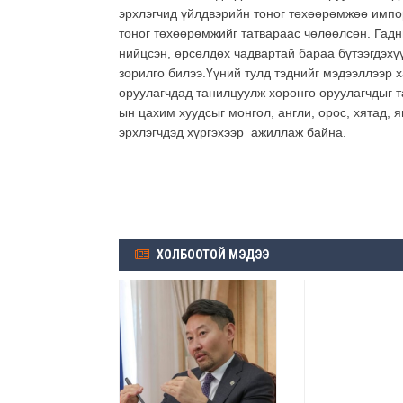
эрхлэгчид үйлдвэрийн тоног төхөөрөмжөө импо
тоног төхөөрөмжийг татвараас чөлөөлсөн. Гадн
нийцсэн, өрсөлдөх чадвартай бараа бүтээгдэхү
зорилго билээ.Үүний тулд тэднийг мэдээллээр 
оруулагчдад танилцуулж хөрөнгө оруулагчдыг 
ын цахим хуудсыг монгол, англи, орос, хятад,
эрхлэгчдэд хүргэхээр ажиллаж байна.
ХОЛБООТОЙ МЭДЭЭ