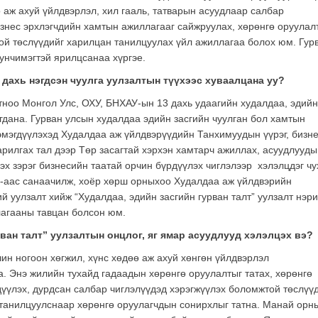
ө аж ахуй үйлдвэрлэл, хил гааль, татварын асуудлаар салбар
знес эрхлэгчдийн хамтын ажиллагааг сайжруулах, хөрөнгө оруулал
ой төслүүдийг харилцан танилцуулах үйл ажиллагаа болох юм. Гур
нчимэгтэй ярилцсанаа хүргэе.
 дахь нэгдсэн чуулга
уулзалтын түүхээс хуваалцана уу?
тноо Монгол Улс, ОХУ, БНХАУ-ын 13 дахь удаагийн худалдаа, эдийн
агдана. Гурван улсын худалдаа эдийн засгийн чуулган бол хамтын
эмэгдүүлэхэд Худалдаа аж үйлдвэрүүдийн Танхимуудын үүрэг, бизн
арилгах тал дээр Төр засагтай хэрхэн хамтарч ажиллах, асуудлууды
х зэрэг бизнесийн таатай орчин бүрдүүлэх чиглэлээр хэлэлцдэг чу
-аас санаачилж, хоёр хөрш орныхоо Худалдаа аж үйлдвэрийн
 уулзалт хийж “Худалдаа, эдийн засгийн гурван талт” уулзалт нэр
лагааны тавцан болсон юм.
ван талт” уулзалтын онцлог, яг ямар асуудлууд хэлэлцэх вэ?
чин ногоон хөгжил, хүнс хөдөө аж ахуй хөнгөн үйлдвэрлэл
. Энэ жилийн тухайд гадаадын хөрөнгө оруулалтыг татах, хөрөнгө
дүүлэх, дурдсан салбар чиглэлүүдэд хэрэгжүүлэх боломжтой төслүү
 танилцуулснаар хөрөнгө оруулагчдын сонирхлыг татна. Манай орн