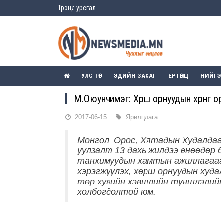
Трэнд урсгал
УЛС ТӨР
ЭДИЙН ЗАСАГ
ЕРТӨНЦ
НИЙГ
М.Оюунчимэг: Хөрш орнуудын хөрөнгө
2017-06-15
Ярилцлага
Монгол, Орос, Хятадын Худалдаа
уулзалт 13 дахь жилдээ өнөөдөр 
танхимуудын хамтын ажиллагааг
хэрэгжүүлэх, хөрш орнуудын худа
төр хувийн хэвшлийн түншлэлийн
холбогдолтой юм.