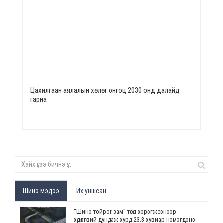
Цахилгаан аялалын хөлөг онгоц 2030 онд далайд
гарна
Шинэ мэдээ
Их уншсан
“Шинэ тойрог зам” төсөл хэрэгжсэнээр
хөдөлгөөний дундаж хурд 23.3 хувиар нэмэгдэнэ