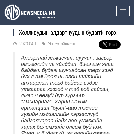
Toggle
naviga
Холливудын алдартнуудын будаггүй төрх
2020-04-1
Энтертайнмент
Алдартай жүжигчин, дуучин, загвар
өмсөгчийн үг үйлддэл, биеэ авч яваа
байдал, будаж шунхадсан төрх гээд
бүх л амьдрал нь олон нийтийн
анхаарлын төвд байдаг гэдэг
утгаараа хэзээд ч тэд гоё сайхан,
ямар ч өөгүй дүр зургаар
“амьдардаг”. Харин цахим
ертөнцийн “буян”-аар тэдний
хувийн мэдээллийн хэрэгслүүд
байгалиараа байх гоо үзэмжийг
харах боломжийг олгож буй юм.
Ямар ч будаггүй, яг өөрийнхөөрөө