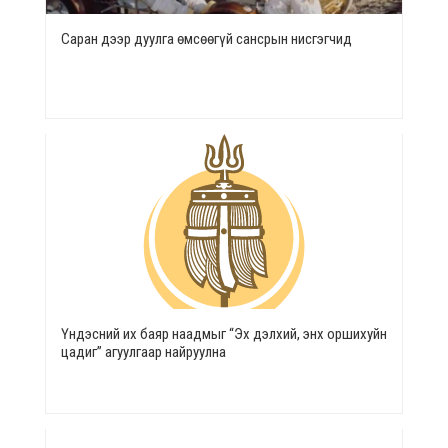
Саран дээр дуулга өмсөөгүй сансрын нисгэгчид
Үндэсний их баяр наадмыг “Эх дэлхий, энх оршихуйн
цадиг” агуулгаар найруулна