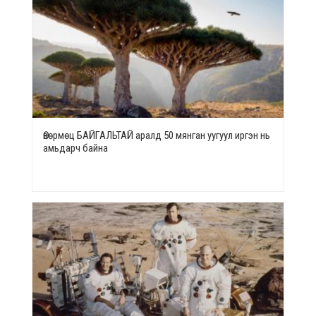
Өвөрмөц БАЙГАЛЬТАЙ аралд 50 мянган уугуул иргэн нь
амьдарч байна