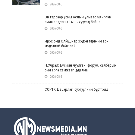
2026-08-5
Он гарсаар усны ослын улмаас 59 иргэн
амиа алдсаны 14 нь хүүхэд байна
2026-08-5
Ирэх онд САЙД нар хэдэн төгрөгийн эрх
мэдэлтэй байх вэ?
2026-08-5
Н.Учрал: Бүсийн чуулган, форум, салбарын
ойн арга хэмжээг цуцална
2026-08-5
СОР17: Цэцэрлэг, сургуулийн бүртгэлд
өөрчлөлт орно
2026-08-5
УЕПГ: Биеэ үнэлэхийг зохион байгуулж, хүн
худалдаалсан хэргүүдийг шүүхэд
шилжүүлжээ
2026-08-5