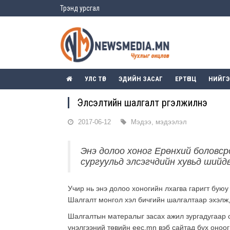
Трэнд урсгал
УЛС ТӨР
ЭДИЙН ЗАСАГ
ЕРТӨНЦ
НИЙГ
Элсэлтийн шалгалт үргэлжилнэ
2017-06-12
Мэдээ, мэдээлэл
Энэ долоо хоног Ерөнхий боловср
сургуульд элсэгчдийн хувьд шийдв
Учир нь энэ долоо хоногийн лхагва гаригт бую
Шалгалт монгол хэл бичгийн шалгалтаар эхэлж,
Шалгалтын матералыг засах ажил зургадугаар 
үнэлгээний төвийн eec.mn вэб сайтад бүх оноо