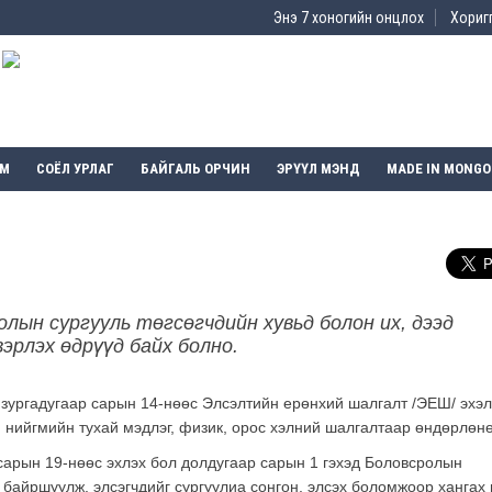
Энэ 7 хоногийн онцлох
Хоригг
ЭМ
СОЁЛ УРЛАГ
БАЙГАЛЬ ОРЧИН
ЭРҮҮЛ МЭНД
MADE IN MONGO
олын сургууль төгсөгчдийн хувьд болон их, дээд
эрлэх өдрүүд байх болно.
у зургадугаар сарын 14-нөөс Элсэлтийн ерөнхий шалгалт /ЭЕШ/ эхэл
 нийгмийн тухай мэдлэг, физик, орос хэлний шалгалтаар өндөрлөнө
сарын 19-нөөс эхлэх бол долдугаар сарын 1 гэхэд Боловсролын
г байршуулж, элсэгчдийг сургуулиа сонгон, элсэх боломжоор хангах