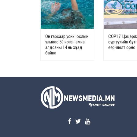
Он гарсаар усны ослын
СОР17: Цэцэрлэ
улмаас 59 иргэн амиа
сургуулийн бүрт
алдсаны 14 нь хүүхэд
өөрчлөлт орно
байна