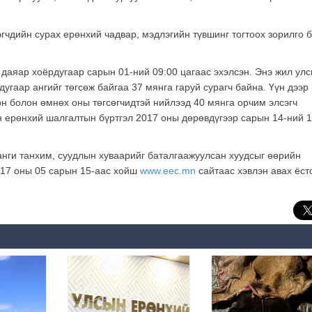
эгчдийн сурах ерөнхий чадвар, мэдлэгийн түвшинг тогтоох зорилго 
даяар хоёрдугаар сарын 01-ний 09:00 цагаас эхэлсэн. Энэ жил ул
угаар ангийг төгсөж байгаа 37 мянга гаруй сурагч байна. Үүн дээр
н болон өмнөх оны төгсөгчидтэй нийлээд 40 мянга орчим элсэгч
н ерөнхий шалгалтын бүртгэл 2017 оны дөрөвдүгээр сарын 14-ний 1
анги танхим, суудлын хуваарийг баталгаажуулсан хуудсыг өөрийн
017 оны 05 сарын 15-аас хойш
www.eec.mn
сайтаас хэвлэн авах ёст