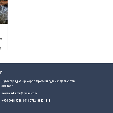
Өнөөдрийн онч үг
2026-08-5
Энэ сарын 15-наас эхлэн
замын хөдөлгөөнд өөрчлөлт
орно
уу
2026-08-4
э
С.Бямбацогт: Иргэд,
бизнес эрхлэгчдэд
хүрсэн өгөөжөөрөө ажлаа үнэлж,
хэрэгжилтээ тайлагнадаг
байх ёстой
2026-08-4
Г
Сүхбаатар дүүрэг 7-р хороо Эрхүүгийн гудамж Дэлгэр төв
Улсын онцгой комисс
өвөлжилтийн бэлтгэл,
301 тоот
бэлэн байдлыг хангах
newsmedia.mn@gmail.com
чиглэлээр хуралдлаа
2026-07-30
+976 9918-9748, 9913-0782, 8842-1818
Баян-Өлгийн дараагийн