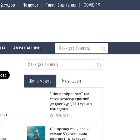
үй сэдэв
Подкаст
Танил биш танил
COVID-19
LIA
АМРАХ АГШИН
Шинэ мэдээ
Их уншсан
“Шинэ тойрог зам” төсөл
хэрэгжсэнээр хөдөлгөөний
дундаж хурд 23.3 хувиар
нэмэгдэнэ
лээ.
2026-08-5
.
Он гарсаар усны ослын
улмаас 59 иргэн амиа
 юм
алдсаны 14 нь хүүхэд