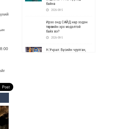
байна
2026-08-5
бүхий
Ирэх онд САЙД нар хэдэн
төгрөгийн эрх мэдэлтэй
сын
байх вэ?
2026-08-5
8:00
Н.Учрал: Бүсийн чуулган,
форум, салбарын ойн
арга хэмжээг цуцална
2026-08-5
ойг
СОР17: Цэцэрлэг,
сургуулийн бүртгэлд
өөрчлөлт орно
2026-08-5
УЕПГ: Биеэ үнэлэхийг
зохион байгуулж, хүн
худалдаалсан хэргүүдийг
шүүхэд шилжүүлжээ
2026-08-5