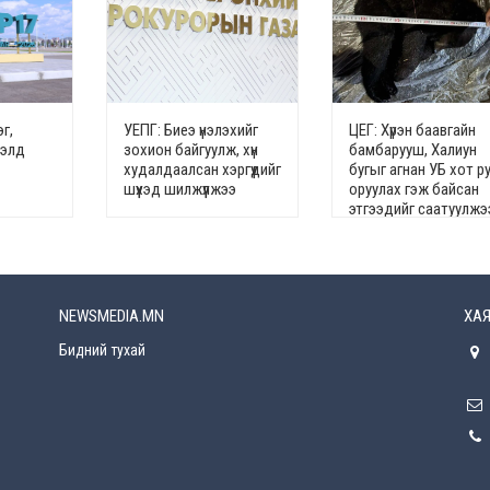
г,
УЕПГ: Биеэ үнэлэхийг
ЦЕГ: Хүрэн баавгайн
гэлд
зохион байгуулж, хүн
бамбарууш, Халиун
худалдаалсан хэргүүдийг
бугыг агнан УБ хот р
шүүхэд шилжүүлжээ
оруулах гэж байсан
этгээдийг саатуулжэ
NEWSMEDIA.MN
ХАЯ
Бидний тухай