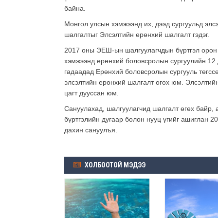
байна.
Монгол улсын хэмжээнд их, дээд сургуульд элс
шалгалтыг Элсэлтийн ерөнхий шалгалт гэдэг.
2017 оны ЭЕШ-ын шалгуулагчдын бүртгэл орон 
хэмжээнд ерөнхий боловсролын сургуулийн 12 д
гадаадад Ерөнхий боловсролын сургууль төгссө
элсэлтийн ерөнхий шалгалт өгөх юм. Элсэлтий
цагт дууссан юм.
Сануулахад, шалгуулагчид шалгалт өгөх байр, 
бүртгэлийн дугаар болон нууц үгийг ашиглан 2
дахин сануулъя.
ХОЛБООТОЙ МЭДЭЭ