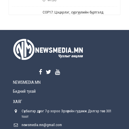
Өчигдөр
СОР17: Цэцэрлэг, сургуулийн бүртгэлд
өөрчлөлт орно
Өчигдөр
УЕПГ: Биеэ үнэлэхийг зохион байгуулж, хүн
худалдаалсан хэргүүдийг шүүхэд
шилжүүлжээ
Өчигдөр
Өнөөдрийн онч үг
Өчигдөр
NEWSMEDIA.MN
Энэ сарын 15-наас эхлэн замын хөдөлгөөнд
өөрчлөлт орно
Бидний тухай
2026-08-4
ХАЯГ
С.Бямбацогт: Иргэд, бизнес эрхлэгчдэд
Сүхбаатар дүүрэг 7-р хороо Эрхүүгийн гудамж Дэлгэр төв 301
хүрсэн өгөөжөөрөө ажлаа үнэлж, хэрэгжилтээ
тайлагнадаг байх ёстой
тоот
2026-08-4
newsmedia.mn@gmail.com