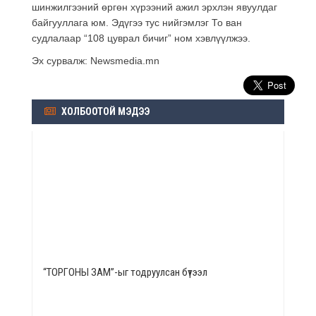
шинжилгээний өргөн хүрээний ажил эрхлэн явуулдаг
байгууллага юм. Эдүгээ тус нийгэмлэг То ван
судлалаар “108 цуврал бичиг” ном хэвлүүлжээ.
Эх сурвалж: Newsmedia.mn
ХОЛБООТОЙ МЭДЭЭ
“ТОРГОНЫ ЗАМ”-ыг тодруулсан бүтээл