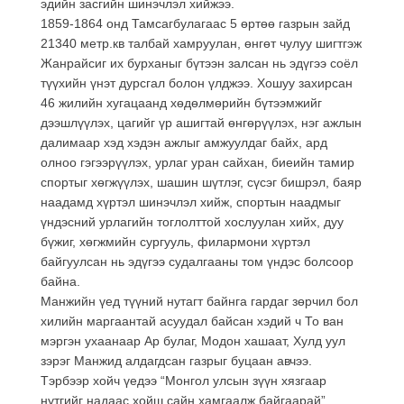
эдийн засгийн шинэчлэл хийжээ.
1859-1864 онд Тамсагбулагаас 5 өртөө газрын зайд
21340 метр.кв талбай хамруулан, өнгөт чулуу шигтгэж
Жанрайсиг их бурханыг бүтээн залсан нь эдүгээ соёл
түүхийн үнэт дурсгал болон үлджээ. Хошуу захирсан
46 жилийн хугацаанд хөдөлмөрийн бүтээмжийг
дээшлүүлэх, цагийг үр ашигтай өнгөрүүлэх, нэг ажлын
далимаар хэд хэдэн ажлыг амжуулдаг байх, ард
олноо гэгээрүүлэх, урлаг уран сайхан, биеийн тамир
спортыг хөгжүүлэх, шашин шүтлэг, сүсэг бишрэл, баяр
наадамд хүртэл шинэчлэл хийж, спортын наадмыг
үндэсний урлагийн тоглолттой хослуулан хийх, дуу
бүжиг, хөгжмийн сургууль, филармони хүртэл
байгуулсан нь эдүгээ судалгааны том үндэс болсоор
байна.
Манжийн үед түүний нутагт байнга гардаг зөрчил бол
хилийн маргаантай асуудал байсан хэдий ч То ван
мэргэн ухаанаар Ар булаг, Модон хашаат, Хулд уул
зэрэг Манжид алдагдсан газрыг буцаан авчээ.
Тэрбээр хойч үедээ “Монгол улсын зүүн хязгаар
нутгийг надаас хойш сайн хамгаалж байгаарай”