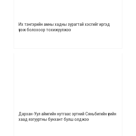
Их тэнгэрийн амны хадны зурагтай хэсгийг иргэд
үзэж болохоор тохижуулжээ
Дархан-Уул аймгийн нутгаас эртний Сяньбигийн үеийн
хаад язгууртны бунхант булш олджээ