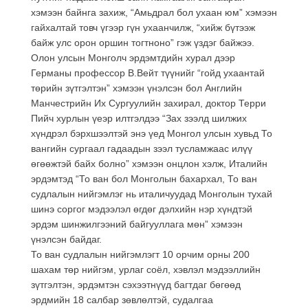
хэмээн байнга захиж, “Амьдрал бол ухаан юм” хэмээн
гайхалтай товч үгээр гүн ухаанчилж, “хийж бүтээж
байж улс орон оршин тогтноно” гэж үздэг байжээ.
Олон улсын Монголч эрдэмтдийн хурал дээр
Германы профессор В.Вейт түүнийг “гойд ухаантай
төрийн зүтгэлтэн” хэмээн үнэлсэн бол Английн
Манчестрийн Их Сургуулийн захирал, доктор Терри
Пийч хурлын үеэр илтгэлдээ “Зах зээлд шилжих
хүндрэл бэрхшээлтэй энэ үед Монгол улсын хувьд То
вангийн сургаал гадаадын зээл тусламжаас илүү
өгөөжтэй байх болно” хэмээн онцлон хэлж, Италийн
эрдэмтэд “То ван бол Монголын бахархал, То ван
судлалын нийгэмлэг нь италичуудад Монголын тухай
шинэ соргог мэдээлэл өгдөг дэлхийн нэр хүндтэй
эрдэм шинжилгээний байгууллага мөн” хэмээн
үнэлсэн байдаг.
То ван судлалын нийгэмлэгт 10 орчим орны 200
шахам төр нийгэм, урлаг соёл, хэвлэл мэдээллийн
зүтгэлтэн, эрдэмтэн сэхээтнүүд багтдаг бөгөөд
эрдмийн 18 салбар зөвлөлтэй, судалгаа