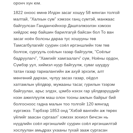
оронч хүн юм.
1822 оноос өмнө Илдэн засаг хошуу 58 мянган толгой
малтай, “Халхын сүм” хэмээх ганц сүмтэй, манжаас
байгуулсан Ганданчойнхор Дашпэлжээлэн хэмээх
хийдээс өөр байшин барилгагүй байсан бол То ван
засаг ноён болсны дараа тус хошууны төв
Тамсагбулагийг суурин соёл иргэншлийн том төв
болгож, сургууль соёлын газар байгуулж, “Соёлыг
бадруулагч”, “Хамгийг хамгаалагч” сүм, Ноёны ордон,
Сүмбэр уул, хиймэл нуур байгуулж, суваг шуудуу
татан газар тариалангийн аж ахуй эрхэлж, алт
мөнгөний дархан, чулуу засах газар, оёдол
хатгамлын үйлдвэр, мужааны тасаг, гурилын тээрэм
байгуулах, арьс элдэх, цэмбэ нэхэх гар үйлдвэрүүдийг
нээн ажиллуулж маш олон тооны ажлын байрыг бий
болгосноос гадна малын тоо толгойг 120 мянгад
хүргэжээ. Тэрбээр 1853 онд “Хэбэй вангийн аж төрөх
үйлийг заасан сургаал” хэмээх зохиол бичсэн нь
нүүдлийн соёл иргэншлийг суурин соёл иргэншилтэй
хослуулан амьдрах ухааны тухай зааж сургасан