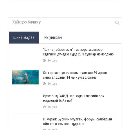
Шинэ мэдээ
Их уншсан
“Шинэ тойрог зам” төсөл хэрэгжсэнээр
хөдөлгөөний дундаж хурд 23.3 хувиар нэмэгдэнэ
Өчигдөр
Он гарсаар усны ослын улмаас 59 иргэн
амиа алдсаны 14 нь хүүхэд байна
Өчигдөр
Ирэх онд САЙД нар хэдэн төгрөгийн эрх
мэдэлтэй байх вэ?
Өчигдөр
Н.Учрал: Бүсийн чуулган, форум, салбарын
ойн арга хэмжээг цуцална