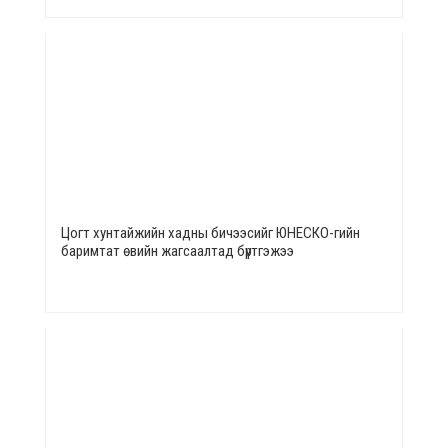
Цогт хунтайжийн хадны бичээсийг ЮНЕСКО-гийн
баримтат өвийн жагсаалтад бүртгэжээ