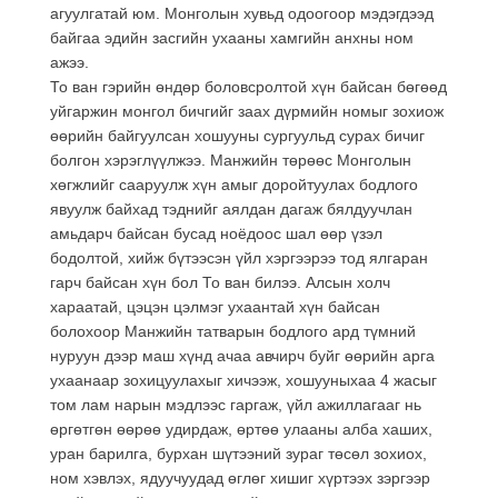
агуулгатай юм. Монголын хувьд одоогоор мэдэгдээд
байгаа эдийн засгийн ухааны хамгийн анхны ном
ажээ.
То ван гэрийн өндөр боловсролтой хүн байсан бөгөөд
уйгаржин монгол бичгийг заах дүрмийн номыг зохиож
өөрийн байгуулсан хошууны сургуульд сурах бичиг
болгон хэрэглүүлжээ. Манжийн төрөөс Монголын
хөгжлийг сааруулж хүн амыг доройтуулах бодлого
явуулж байхад тэднийг аялдан дагаж бялдуучлан
амьдарч байсан бусад ноёдоос шал өөр үзэл
бодолтой, хийж бүтээсэн үйл хэргээрээ тод ялгаран
гарч байсан хүн бол То ван билээ. Алсын холч
хараатай, цэцэн цэлмэг ухаантай хүн байсан
болохоор Манжийн татварын бодлого ард түмний
нуруун дээр маш хүнд ачаа авчирч буйг өөрийн арга
ухаанаар зохицуулахыг хичээж, хошууныхаа 4 жасыг
том лам нарын мэдлээс гаргаж, үйл ажиллагааг нь
өргөтгөн өөрөө удирдаж, өртөө улааны алба хаших,
уран барилга, бурхан шүтээний зураг төсөл зохиох,
ном хэвлэх, ядуучуудад өглөг хишиг хүртээх зэргээр