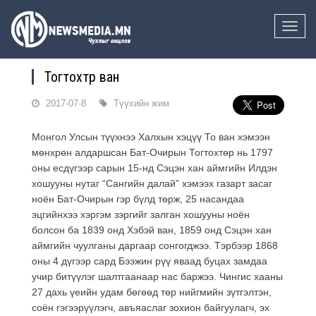
Toggle
naviga
Тогтохтөр ван
2017-07-8
Түүхийн жим
Монгол Улсын түүхнээ Халхын хэцүү То ван хэмээн
мөнхрөн алдаршсан Бат-Очирын Тогтохтөр нь 1797
оны есдүгээр сарын 15-нд Сэцэн хан аймгийн Илдэн
хошууны нутаг “Сангийн далай” хэмээх газарт засаг
ноён Бат-Очирын гэр бүлд төрж, 25 насандаа
эцгийнхээ хэргэм зэргийг залган хошууны ноён
болсон ба 1839 онд Хэбэй ван, 1859 онд Сэцэн хан
аймгийн чуулганы даргаар сонгогджээ. Тэрбээр 1868
оны 4 дүгээр сард Бээжин рүү яваад буцах замдаа
учир битүүлэг шалтгаанаар нас баржээ. Чингис хааны
27 дахь үеийн удам бөгөөд төр нийгмийн зүтгэлтэн,
соён гэгээрүүлэгч, авъяаслаг зохион байгуулагч, эх