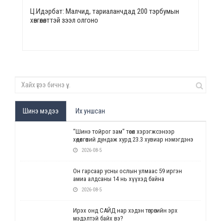
Ц.Идэрбат: Малчид, тариаланчдад 200 тэрбумын
хөнгөлөлттэй зээл олгоно
Шинэ мэдээ
Их уншсан
“Шинэ тойрог зам” төсөл хэрэгжсэнээр
хөдөлгөөний дундаж хурд 23.3 хувиар нэмэгдэнэ
2026-08-5
Он гарсаар усны ослын улмаас 59 иргэн
амиа алдсаны 14 нь хүүхэд байна
2026-08-5
Ирэх онд САЙД нар хэдэн төгрөгийн эрх
мэдэлтэй байх вэ?