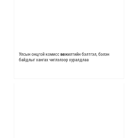
Улсын онцгой комисс өвөлжилтийн бэлтгэл, бэлэн
байдлыг хангах чиглэлээр хуралдлаа