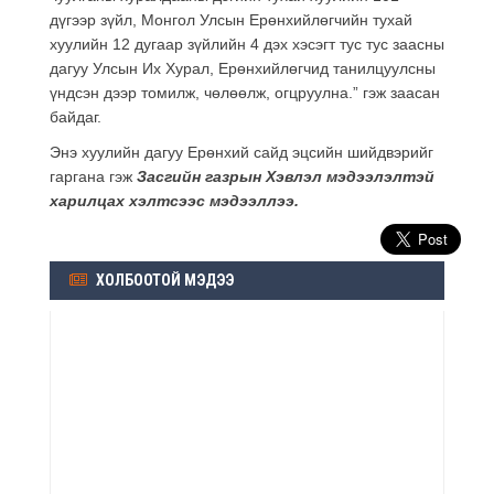
дүгээр зүйл, Монгол Улсын Ерөнхийлөгчийн тухай
хуулийн 12 дугаар зүйлийн 4 дэх хэсэгт тус тус заасны
дагуу Улсын Их Хурал, Ерөнхийлөгчид танилцуулсны
үндсэн дээр томилж, чөлөөлж, огцруулна.” гэж заасан
байдаг.
Энэ хуулийн дагуу Ерөнхий сайд эцсийн шийдвэрийг
гаргана гэж
Засгийн газрын Хэвлэл мэдээлэлтэй
харилцах хэлтсээс мэдээллээ.
ХОЛБООТОЙ МЭДЭЭ