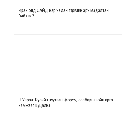
Ирэх онд САЙД нар хэдэн төгрөгийн эрх мэдэлтэй
байх вэ?
Н.Учрал: Бүсийн чуулган, форум, салбарын ойн арга
хэмжээг цуцална