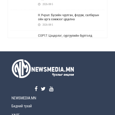
2026-08-5
Н.Учрал: Бүсийн чуулган, форум, салбарын
ойн арга хэмжээг цуцална
2026-08-5
СОР17: Цэцэрлэг, сургуулийн бүртгэлд
өөрчлөлт орно
2026-08-5
УЕПГ: Биеэ үнэлэхийг зохион байгуулж, хүн
худалдаалсан хэргүүдийг шүүхэд
шилжүүлжээ
2026-08-5
Өнөөдрийн онч үг
2026-08-5
NEWSMEDIA.MN
Энэ сарын 15-наас эхлэн замын хөдөлгөөнд
өөрчлөлт орно
Бидний тухай
2026-08-4