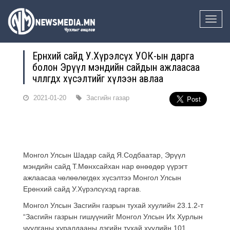
Toggle
naviga
Ерөнхий сайд У.Хүрэлсүх УОК-ын дарга
болон Эрүүл мэндийн сайдын ажлаасаа
чөлөөлөгдөх хүсэлтийг хүлээн авлаа
2021-01-20
Засгийн газар
Монгол Улсын Шадар сайд Я.Содбаатар, Эрүүл
мэндийн сайд Т.Мөнхсайхан нар өнөөдөр үүрэгт
ажлаасаа чөлөөлөгдөх хүсэлтээ Монгол Улсын
Ерөнхий сайд У.Хүрэлсүхэд гаргав.
Монгол Улсын Засгийн газрын тухай хуулийн 23.1.2-т
“Засгийн газрын гишүүнийг Монгол Улсын Их Хурлын
чуулганы хуралдааны дэгийн тухай хуулийн 101