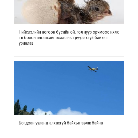
Нийслэлийн ногоон бүсийн ой, гол нуур орчмоос нялх
төл болон ангаахайг эхээс нь төөрүүлэхгүй байхыг
уриалав
Богдхан ууланд алхахгүй байхыг зөвлөж байна