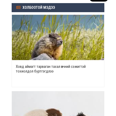
ХОЛБООТОЙ МЭДЭЭ
Ховд аймагт тарваган тахал өвчний сэжигтэй
тохиолдол бүртгэгдлээ