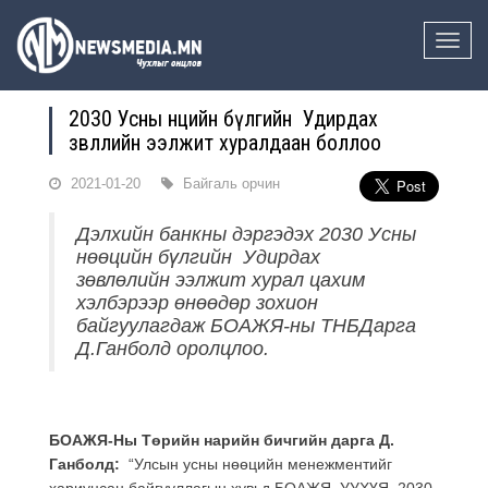
Toggle
naviga
2030 Усны нөөцийн бүлгийн Удирдах
зөвлөлийн ээлжит хуралдаан боллоо
2021-01-20
Байгаль орчин
Дэлхийн банкны дэргэдэх 2030 Усны
нөөцийн бүлгийн Удирдах
зөвлөлийн ээлжит хурал цахим
хэлбэрээр өнөөдөр зохион
байгуулагдаж БОАЖЯ-ны ТНБДарга
Д.Ганболд оролцлоо.
БОАЖЯ-Ны Төрийн нарийн бичгийн дарга Д.
Ганболд:
“Улсын усны нөөцийн менежментийг
хариуцсан байгууллагын хувьд БОАЖЯ, УУХҮЯ, 2030