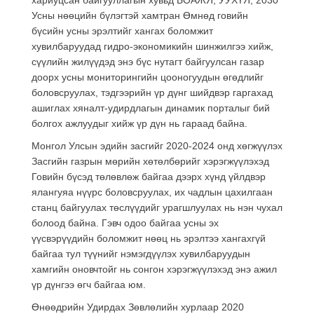
Усны нөөцийн бүлэгтэй хамтран Өмнөд говийн
бүсийн усны эрэлтийг хангах боломжит
хувилбаруудад гидро-экономикийн шинжилгээ хийж,
сүүлийн жилүүдэд энэ бүс нутагт байгуулсан газар
доорх усны мониторингийн цооногуудын өгөдлийг
боловсруулах, тэдгээрийн үр дүнг шийдвэр гаргахад
ашиглах хяналт-удирдлагын динамик порталыг бий
болгох ажлуудыг хийж үр дүн нь гараад байна.
Монгол Улсын эдийн засгийг 2020-2024 онд хөгжүүлэх
Засгийн газрын мөрийн хөтөлбөрийг хэрэгжүүлэхэд
Говийн бүсэд төлөвлөж байгаа дээрх хүнд үйлдвэр
ялангуяа нүүрс боловсруулах, их чадлын цахилгаан
станц байгуулах төслүүдийг урагшлуулах нь нэн чухал
болоод байна. Гэвч одоо байгаа усны эх
үүсвэрүүдийн боломжит нөөц нь эрэлтээ хангахгүй
байгаа тул түүнийг нэмэгдүүлэх хувилбаруудын
хамгийн оновчтойг нь сонгон хэрэгжүүлэхэд энэ ажил
үр дүнгээ өгч байгаа юм.
Өнөөдрийн Удирдах Зөвлөлийн хурлаар 2020