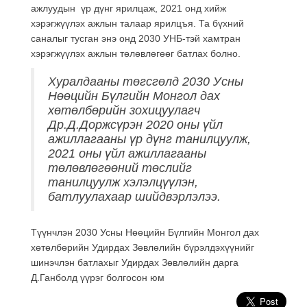
ажлуудын үр дүнг ярилцаж, 2021 онд хийж
хэрэгжүүлэх ажлын талаар ярилцъя. Та бүхний
саналыг тусган энэ онд 2030 УНБ-тэй хамтран
хэрэгжүүлэх ажлын төлөвлөгөөг батлах болно.
Хуралдааны төгсгөлд 2030 Усны
Нөөцийн Бүлгийн Монгол дах
хөтөлбөрийн зохицуулагч
Др.Д.Доржсүрэн 2020 оны үйл
ажиллагааны үр дүнг танилцуулж,
2021 оны үйл ажиллагааны
төлөвлөгөөний төслийг
танилцуулж хэлэлцүүлэн,
батлуулахаар шийдвэрлэлээ.
Түүнчлэн 2030 Усны Нөөцийн Бүлгийн Монгол дах
хөтөлбөрийн Удирдах Зөвлөлийн бүрэлдэхүүнийг
шинэчлэн батлахыг Удирдах Зөвлөлийн дарга
Д.Ганболд үүрэг болгосон юм