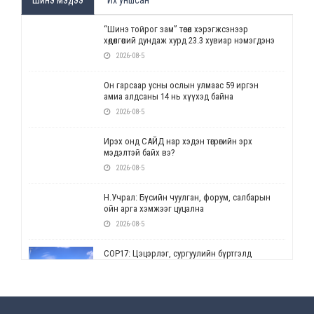
“Шинэ тойрог зам” төсөл хэрэгжсэнээр
хөдөлгөөний дундаж хурд 23.3 хувиар нэмэгдэнэ
2026-08-5
Он гарсаар усны ослын улмаас 59 иргэн
амиа алдсаны 14 нь хүүхэд байна
2026-08-5
Ирэх онд САЙД нар хэдэн төгрөгийн эрх
мэдэлтэй байх вэ?
2026-08-5
Н.Учрал: Бүсийн чуулган, форум, салбарын
ойн арга хэмжээг цуцална
2026-08-5
СОР17: Цэцэрлэг, сургуулийн бүртгэлд
өөрчлөлт орно
2026-08-5
УЕПГ: Биеэ үнэлэхийг зохион байгуулж, хүн