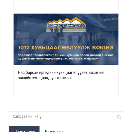
Нас барсан иргэдийн хувьцааг өвлүүлэх ажил нэг
жилийн хугацаанд үргэлжилнэ
Шинэ мэдээ
Их уншсан