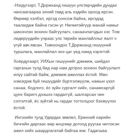
-Нэгдүгээрт, Т.Доржханд гишүүн улстөрчдийн дундах
чансаагаараа эхний тавд аль хэдийн ороод ирсэн.
Өөрөөр хэлбэл, иргэд сонсож байна, иргэдэд
таалагдаж байна гэсэн үг. Нөгөөтэйгүүр манай намыг
шинэчлэн зохион байгуулагч, санаачлагчдын нэг. Том
лидерүүдийн учраас улс төрийн манлайллыг яалт ч
үгүй авч явсан. Товчхондоо Т.Доржханд гишүүний
туршлага, манлайлал энэ цаг үед намд хэрэгтэй.
Хоёрдугаарт, УИХын гишүүнийг дэмжиж, шийдэл
гаргахын тулд бид нар нам дотроо зохион байгуулалт
илүү сайтай байж, дэмжиж ажиллах ёстой. Мөн
нэмэгдэж буй гишүүдийг бүртгэлжүүлж, намын үзэл
санаа, бодлого, ёс зүйн сургалт хийх, санамсаргүй
цүнх баригч дээшээ гардаггүй, шалгарсан чин
сэтгэлтэй, ёс зүйтэй нь гардаг тогтолцоог бэхжүүлэх
ёстой.
Ингэхийн тулд Удирдах зөвлөл, Ерөнхий нарийн
бичгийн даргаас өөр өнцгөөр дотоод руугаа чиглэсэн
ажил хийх шаардлагатай байгаа юм. Гадагшаа