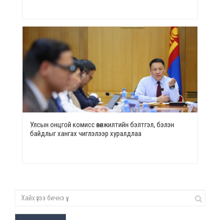
Улсын онцгой комисс өвөлжилтийн бэлтгэл, бэлэн
байдлыг хангах чиглэлээр хуралдлаа