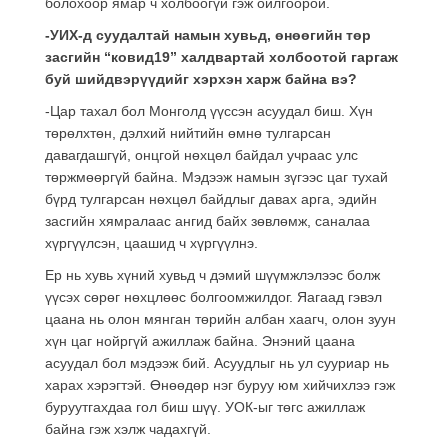
болохоор ямар ч холбоогүй гэж ойлгоорой.
-УИХ-д суудалтай намын хувьд, өнөөгийн төр
засгийн “ковид19” халдвартай холбоотой гаргаж
буй шийдвэрүүдийг хэрхэн харж байна вэ?
-Цар тахал бол Монголд үүссэн асуудал биш. Хүн
төрөлхтөн, дэлхий нийтийн өмнө тулгарсан
давагдашгүй, онцгой нөхцөл байдал учраас улс
төржмөөргүй байна. Мэдээж намын зүгээс цаг тухай
бүрд тулгарсан нөхцөл байдлыг давах арга, эдийн
засгийн хямралаас ангид байх зөвлөмж, саналаа
хүргүүлсэн, цаашид ч хүргүүлнэ.
Ер нь хувь хүний хувьд ч дэмий шүүмжлэлээс болж
үүсэх сөрөг нөхцлөөс болгоомжилдог. Яагаад гэвэл
цаана нь олон мянган төрийн албан хаагч, олон зуун
хүн цаг нойргүй ажиллаж байна. Энэний цаана
асуудал бол мэдээж бий. Асуудлыг нь ул сууриар нь
харах хэрэгтэй. Өнөөдөр нэг буруу юм хийчихлээ гэж
буруутгахдаа гол биш шүү. УОК-ыг төгс ажиллаж
байна гэж хэлж чадахгүй.