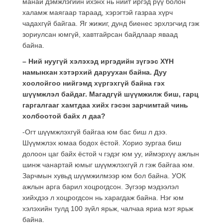
манай дэмжлэгийн ихэнх нь нийт иргэд рүү болон
халамж маягаар тараад, хэрэгтэй газраа хүрч
чадахгүй байгаа. Яг жижиг, дунд биенес эрхлэгчид гэж
зориулсан юмгүй, хавтгайрсан байдлаар яваад
байна.
– Ний нуугүй хэлэхэд иргэдийн зүгээс ХҮН
намынхан хэтэрхий даруухан байна. Дуу
хоолойгоо нийгэмд хүргэхгүй байна гэх
шүүмжлэл байдаг. Магадгүй шүүмжилж биш, гарц
гаргалгааг хамтдаа хийх гэсэн зарчимтай чинь
холбоотой байх л даа?
-Огт шүүмжлэхгүй байгаа юм бас биш л дээ.
Шүүмжлэх юмаа бодох ёстой. Хорио зургаа биш
долоон цаг байх ёстой ч гэдэг юм уу, иймэрхүү ажлын
шинж чанартай юмыг шүүмжлэхгүй л гэж байгаа юм.
Зарчмын хувьд шүүмжилмээр юм бол байна. УОК
ажлын арга барил хоцрогдсон. Зүгээр мэдээлэл
хийхдээ л хоцрогдсон нь харагдаж байна. Нэг юм
хэлэхийн тулд 100 зүйл ярьж, чалчаа яриа мэт ярьж
байна.