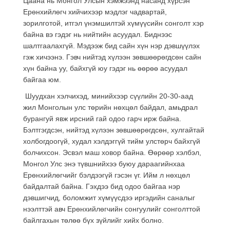
Цаана нь Монгол Улсын хэмжээнд насанд хүрсэн
Ерөнхийлөгч хийчихээр мэдлэг чадвартай,
зорилготой, итгэл үнэмшилтэй хүмүүсийн сонголт хэр
байна вэ гэдэг нь нийтийн асуудал. Биднээс
шалтгаалахгүй. Мэдээж бид сайн хүн нэр дэвшүүлэх
гэж хичээнэ. Гэвч нийтэд хүлээн зөвшөөрөгдсөн сайн
хүн байна уу, байхгүй юу гэдэг нь өөрөө асуудал
байгаа юм.
Шуудхан хэлчихэд, минийхээр сүүлийн 20-30-аад
жил Монголын улс төрийн нөхцөл байдал, амьдрал
бурангуй явж ирсний гай одоо гарч ирж байна.
Бэлтгэгдсэн, нийтэд хүлээн зөвшөөрөгдсөн, хулгайтай
холбогдоогүй, худал хэлдэггүй тийм улстөрч байхгүй
болчихсон. Эсвэл маш ховор байна. Өөрөөр хэлбэл,
Монгол Улс энэ түвшнийхээ буюу дараагийнхаа
Ерөнхийлөгчийг бэлдээгүй гэсэн үг. Ийм л нөхцөл
байдалтай байна. Гэхдээ бид одоо байгаа нэр
дэвшигчид, боломжит хүмүүсдээ иргэдийн саналыг
нээлттэй авч Ерөнхийлөгчийн сонгуулийг сонголттой
байлгахын төлөө бүх зүйлийг хийх болно.