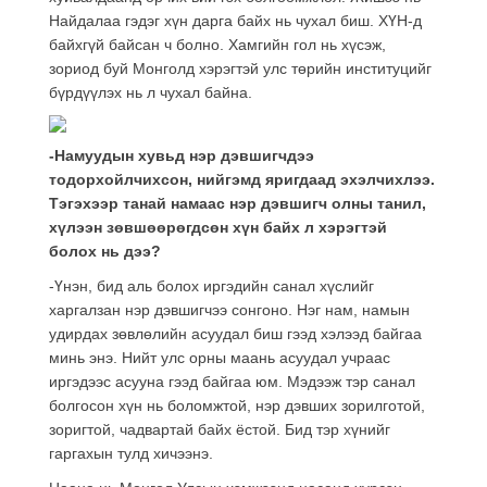
Найдалаа гэдэг хүн дарга байх нь чухал биш. ХҮН-д
байхгүй байсан ч болно. Хамгийн гол нь хүсэж,
зориод буй Монголд хэрэгтэй улс төрийн институцийг
бүрдүүлэх нь л чухал байна.
-Намуудын хувьд нэр дэвшигчдээ
тодорхойлчихсон, нийгэмд яригдаад эхэлчихлээ.
Тэгэхээр танай намаас нэр дэвшигч олны танил,
хүлээн зөвшөөрөгдсөн хүн байх л хэрэгтэй
болох нь дээ?
-Үнэн, бид аль болох иргэдийн санал хүслийг
харгалзан нэр дэвшигчээ сонгоно. Нэг нам, намын
удирдах зөвлөлийн асуудал биш гээд хэлээд байгаа
минь энэ. Нийт улс орны маань асуудал учраас
иргэдээс асууна гээд байгаа юм. Мэдээж тэр санал
болгосон хүн нь боломжтой, нэр дэвших зорилготой,
зоригтой, чадвартай байх ёстой. Бид тэр хүнийг
гаргахын тулд хичээнэ.