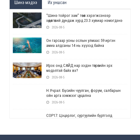
Шинэ мэдээ
Их уншсан
“Шинэ тойрог зам” төсөл хэрэгжсэнээр
хөдөлгөөний дундаж хурд 23.3 хувиар нэмэгдэнэ
2026-08-5
Он гарсаар усны ослын улмаас 59 иргэн
амиа алдсаны 14 нь хүүхэд байна
2026-08-5
Ирэх онд САЙД нар хэдэн төгрөгийн эрх
мэдэлтэй байх вэ?
2026-08-5
Н.Учрал: Бүсийн чуулган, форум, салбарын
ойн арга хэмжээг цуцална
2026-08-5
СОР17: Цэцэрлэг, сургуулийн бүртгэлд
өөрчлөлт орно
2026-08-5