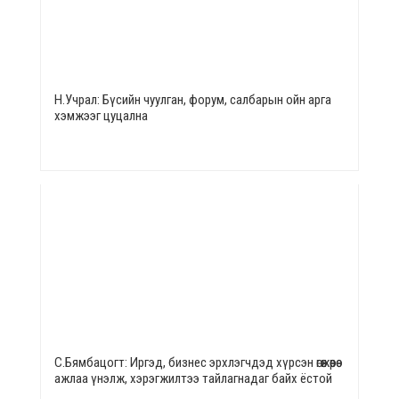
Н.Учрал: Бүсийн чуулган, форум, салбарын ойн арга
хэмжээг цуцална
С.Бямбацогт: Иргэд, бизнес эрхлэгчдэд хүрсэн өгөөжөөрөө
ажлаа үнэлж, хэрэгжилтээ тайлагнадаг байх ёстой