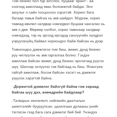
Том бизнес бол түр зогслоо, буцааж “крант”- аа
нээгээд ажиллаад явах боломжтой байдаг. Энэ
аюулыг л сайн тооцоолох хэрэгтэй. Хориог бага
багаар тавьж байгаа нь зөв шийдэл. Мэдээж, хорио
тавиад өвчлөл халдвар нэмэгдвэл буцааж чангалах нь
зөв л дөө. Өөрөөр хэлбэл, хорио тавихаар халдвар
нэмэгдээд, тэр нь эргээд иргэдэд санхүүгийн хүндрэл
учруулахуйц байвал хориондоо байж байсан нь дээр.
Товчхондоо дэмжлэгээ том биш, жижиг, дунд бизнес
рүү чиглүүлэх нь зөв гаргалгаа болно. Гэхдээ
ажиллаж байсан жижиг, дунд бизнес эрхлэгчид рүүгээ
шүү. Шинээр эхлүүлэх гэж байгаад нь биш. Ялангуяа
гайгүй ажиллаж, босож байсан хэсэгт нь дэмжлэг
үзүүлэх хэрэгтэй байна.
-Дорвитой дэмжлэг байхгүй байна гэж хараад
байгаа шүү дээ, өнөөдрийн байдлаар?
-Татварын хөнгөлөлт, нийгмийн даатгалын
шимтгэлийг бууруулсан, цахилгаан дулааны үнийг
тэглэсэн гээд бага сага дэмжлэг бий бий. Үнэндээ