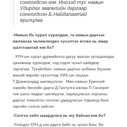
сонгогдсон юм. Ингээд тус намын
Удирдах зөвлөлийн даргаар
сонгогдсон Б.Найдалаатай
ярилцлаа.
-Намын Их хурал хуралдаж, та намын даргын
ажлаасаа чөлөөлөгдөх хүсэлтээ өгсөн нь ямар
шалтгаантай юм бэ?
-ХҮН-ын хурал дүрмийнхээ дагуу заасан хугацаандаа
цахимаар хуралдаж, хэд хэдэн чухал шийдвэр
гаргалаа. Тухайлбал, намын даргын албаны буухиаг
миний өөрийн хүсэлтээр УИХ-ын гишүүн
Т.Доржхандад шилжүүлсэн . Мөн намын Ерөнхий
нарийн бичгийн дарга Д.Гантулга ажлаа П.Ганзориг
гэж шинэ лидерт шилжүүлж, хариуцлагын хорооны
даргыг томилсон гэхчлэн удирдлагын түвшинд бага
зэргийн сэлгээ хийсэн.
-Сэлгээ хийх шаардлага нь юу байсан юм бэ?
-Үнэндээ ХҮН-д хэн дарга байх нь чухал биш. Би