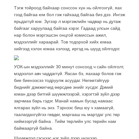
Тэгж тойроод байхаар сонссон хүн нь ойлгохгүй, яах
гээд байгаа юм бол гэж гайхаад байгаа биз дээ. Ингэж
ярьдаггүй юм. Зүгээр л мэргэжлийн чадвар нь дутаж
байгааг харуулаад байгаа хэрэг. Гадаад улсын сайд
нар болон мэргэшсэн онцгой комиссын ажил,
мэдээллийг хараарай. Тов тодорхой хийх юмаа
хийгээд хэлэх юмаа хэлээд, иргэд нь шууд ойлгодог.
УОК-ын мэдээллийг 30 минут сонсоод ч сайн ойлголт,
мэдээлэл авч чаддаггүй. Яасан бэ, яахаар болов гэж
бие биенээсээ тодруулж асуудаг. Нөгөөтэйгүүр
биднийг дэмжигчид өөрсдөө энийг хүсдэг. Дэмий
юман дээр битгий шүүмжлээрэй, хэрэгтэй зүйл дээр
зарчмаа барь гэдэг. Манай намын бусад намаас
ялгарах зүйл нь энэ. Тэрнээс биш юу ч хамаагүй,
таалагдахгүйгээ гөвдөг, маргааш нь мартдаг улс төр
хиймээргүй байна . Тийм төрлийн улс төрийн нам
баймааргүй байна.
Шүүмжлэл гэснээс нэг зүйл дээр үнэхээр