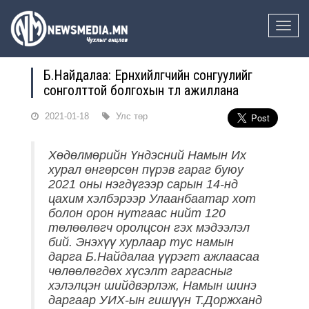
Toggle
naviga
Б.Найдалаа: Ерөнхийлөгчийн сонгуулийг
сонголттой болгохын төлөө ажиллана
2021-01-18
Улс төр
Хөдөлмөрийн Үндэсний Намын Их
хурал өнгөрсөн пүрэв гараг буюу
2021 оны нэгдүгээр сарын 14-нд
цахим хэлбэрээр Улаанбаатар хот
болон орон нутгаас нийт 120
төлөөлөгч оролцсон гэх мэдээлэл
бий. Энэхүү хурлаар тус намын
дарга Б.Найдалаа үүрэгт ажлаасаа
чөлөөлөгдөх хүсэлт гаргасныг
хэлэлцэн шийдвэрлэж, Намын шинэ
даргаар УИХ-ын гишүүн Т.Доржханд