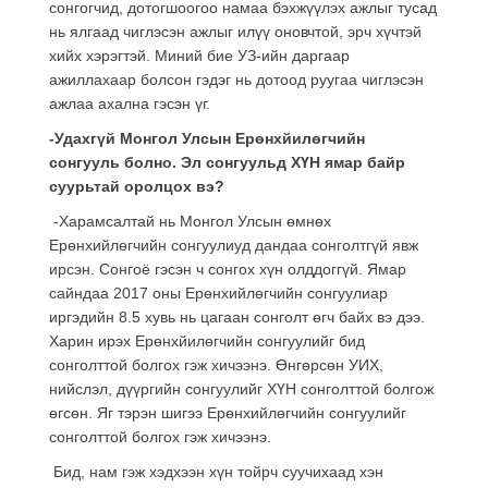
сонгогчид, дотогшоогоо намаа бэхжүүлэх ажлыг тусад
нь ялгаад чиглэсэн ажлыг илүү оновчтой, эрч хүчтэй
хийх хэрэгтэй. Миний бие УЗ-ийн даргаар
ажиллахаар болсон гэдэг нь дотоод руугаа чиглэсэн
ажлаа ахална гэсэн үг.
-Удахгүй Монгол Улсын Ерөнхйилөгчийн
сонгууль болно. Эл сонгуульд ХҮН ямар байр
суурьтай оролцох вэ?
-Харамсалтай нь Монгол Улсын өмнөх
Ерөнхийлөгчийн сонгуулиуд дандаа сонголтгүй явж
ирсэн. Сонгоё гэсэн ч сонгох хүн олддоггүй. Ямар
сайндаа 2017 оны Ерөнхийлөгчийн сонгуулиар
иргэдийн 8.5 хувь нь цагаан сонголт өгч байх вэ дээ.
Харин ирэх Ерөнхйилөгчийн сонгуулийг бид
сонголттой болгох гэж хичээнэ. Өнгөрсөн УИХ,
нийслэл, дүүргийн сонгуулийг ХҮН сонголттой болгож
өгсөн. Яг тэрэн шигээ Ерөнхийлөгчийн сонгуулийг
сонголттой болгох гэж хичээнэ.
Бид, нам гэж хэдхээн хүн тойрч суучихаад хэн