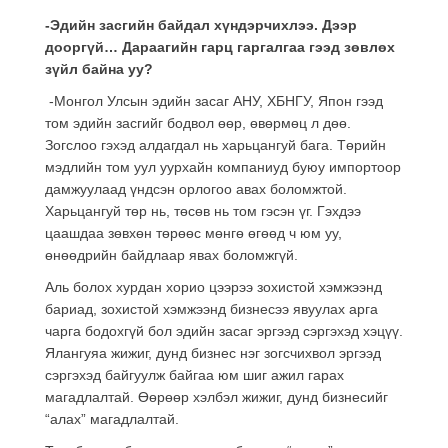
-Эдийн засгийн байдал хүндэрчихлээ. Дээр
дооргүй… Дараагийн гарц гаргалгаа гээд зөвлөх
зүйл байна уу?
-Монгол Улсын эдийн засаг АНУ, ХБНГУ, Япон гээд
том эдийн засгийг бодвол өөр, өвөрмөц л дөө.
Зогслоо гэхэд алдагдал нь харьцангуй бага. Төрийн
мэдлийн том уул уурхайн компаниуд буюу импортоор
дамжуулаад үндсэн орлогоо авах боломжтой.
Харьцангуй төр нь, төсөв нь том гэсэн үг. Гэхдээ
цаашдаа зөвхөн төрөөс мөнгө өгөөд ч юм уу,
өнөөдрийн байдлаар явах боломжгүй.
Аль болох хурдан хорио цээрээ зохистой хэмжээнд
бариад, зохистой хэмжээнд бизнесээ явуулах арга
чарга бодохгүй бол эдийн засаг эргээд сэргэхэд хэцүү.
Ялангуяа жижиг, дунд бизнес нэг зогсчихвол эргээд
сэргэхэд байгуулж байгаа юм шиг ажил гарах
магадлалтай. Өөрөөр хэлбэл жижиг, дунд бизнесийг
“алах” магадлалтай.