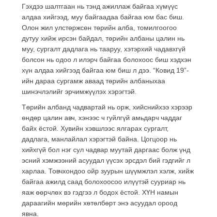
Гэхдээ шалтгаан нь тэнд ажиллаж байгаа хүмүүс
алдаа хийгээд, муу байгаадаа байгаа юм бас биш.
Олон жил улстөржсөн төрийн алба, томилгоогоо
дутуу хийж ирсэн байдал, төрийн албаны цалин нь
муу, сургалт дадлага нь тааруу, хэтэрхий чадавхгүй
болсон нь одоо л илэрч байгаа болохоос биш хэдхэн
хүн алдаа хийгээд байгаа юм биш л дээ. “Ковид 19”-
ийн дараа сургамж аваад төрийн албаныхаа
шинэчлэлийг эрчимжүүлэх хэрэгтэй.
Төрийн албанд чадвартай нь орж, хийснийхээ хэрээр
өндөр цалин авч, хэнээс ч гуйлгүй амьдарч чаддаг
байх ёстой. Хувийн хэвшлээс ялгарах сургалт,
дадлага, манлайлал хэрэгтэй байна. Цогцоор нь
хийхгүй бол нэг сул чадвар муутай даргаас болж үнд
эсний хэмжээний асуудал үүсэх эрсдэл бий гэдгийг л
харлаа. Товчхондоо ойр зуурын шүүмжлэл хэлж, хийж
байгаа ажилд саад болохоосоо илүүтэй сууриар нь
яаж өөрчлөх вэ гэдгээ л бодох ёстой. ХҮН намын
дараагийн мөрийн хөтөлбөрт энэ асуудал ороод
явна.