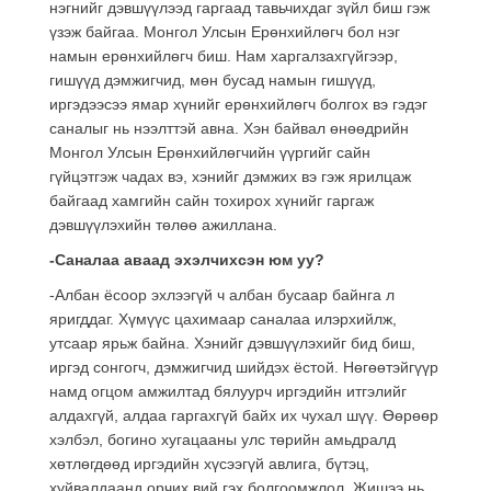
нэгнийг дэвшүүлээд гаргаад тавьчихдаг зүйл биш гэж
үзэж байгаа. Монгол Улсын Ерөнхийлөгч бол нэг
намын ерөнхийлөгч биш. Нам харгалзахгүйгээр,
гишүүд дэмжигчид, мөн бусад намын гишүүд,
иргэдээсээ ямар хүнийг ерөнхийлөгч болгох вэ гэдэг
саналыг нь нээлттэй авна. Хэн байвал өнөөдрийн
Монгол Улсын Ерөнхийлөгчийн үүргийг сайн
гүйцэтгэж чадах вэ, хэнийг дэмжих вэ гэж ярилцаж
байгаад хамгийн сайн тохирох хүнийг гаргаж
дэвшүүлэхийн төлөө ажиллана.
-Саналаа аваад эхэлчихсэн юм уу?
-Албан ёсоор эхлээгүй ч албан бусаар байнга л
яригддаг. Хүмүүс цахимаар саналаа илэрхийлж,
утсаар ярьж байна. Хэнийг дэвшүүлэхийг бид биш,
иргэд сонгогч, дэмжигчид шийдэх ёстой. Нөгөөтэйгүүр
намд огцом амжилтад бялуурч иргэдийн итгэлийг
алдахгүй, алдаа гаргахгүй байх их чухал шүү. Өөрөөр
хэлбэл, богино хугацааны улс төрийн амьдралд
хөтлөгдөөд иргэдийн хүсээгүй авлига, бүтэц,
хуйвалдаанд орчих вий гэх болгоомжлол. Жишээ нь