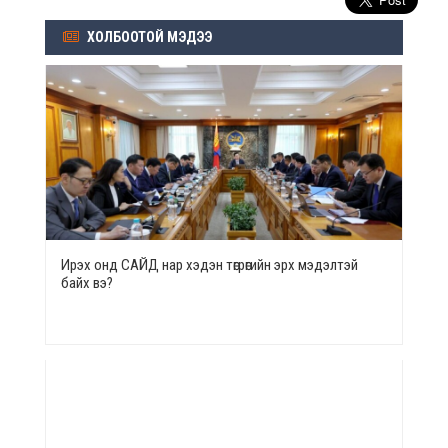
ХОЛБООТОЙ МЭДЭЭ
Ирэх онд САЙД нар хэдэн төгрөгийн эрх мэдэлтэй
байх вэ?