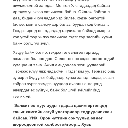
шүүмжлэлтэй ханддаг. Монгол Улс гадаадад байгаа
иргэдээ үнэхээр хаячихсан байна. Ойлгож байгаа л
даа, бидний хүч чадал хэр билээ, хэдэн онгоцтой
билээ, мөнгө санхүү хэр билээ, буудал хэд билээ…
Гэхдээ иргэд нь гадаадад гацчихаад байхад ямар ч
хэл үггүйгээр хилээ хаачихна гэдэг төр засгийн хувьд
байж болшгүй зүйл.
Хэцүү байж болно, гэхдээ төлөвлөгөө гаргаад
ажиллаж болноо доо. Солонгосоос хэдэн онгоц төдий
хугацаанд явна. Ажил амьдралаа зохицуулаарай.
Тэрнээс илүү явж чадахгүй ч гэдэг юм уу. Тэрнээс биш
зүгээр л бүдүүлэг байдлаар хүнээ хаяад нисдэг, эсвэл
тойрон хүрээлэгчдээ нууцаар ачааны онгоцонд
авчирдаг ёс зүйгүй, байж болшгүй зүйлийг бид
тэвчихгүй.
-Ээлжит сонгуулиудын дараа цахим ертөнцөд
таныг хамгийн азгүй улстөрчөөр тодруулчихсан
байсан. УИХ, Орон нутгийн сонгуульд өвдөг
шороодсонтой холбоотойгоор… Хувь