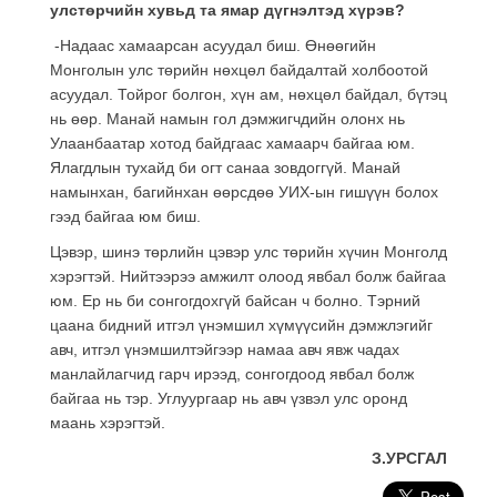
улстөрчийн хувьд та ямар дүгнэлтэд хүрэв?
-Надаас хамаарсан асуудал биш. Өнөөгийн
Монголын улс төрийн нөхцөл байдалтай холбоотой
асуудал. Тойрог болгон, хүн ам, нөхцөл байдал, бүтэц
нь өөр. Манай намын гол дэмжигчдийн олонх нь
Улаанбаатар хотод байдгаас хамаарч байгаа юм.
Ялагдлын тухайд би огт санаа зовдоггүй. Манай
намынхан, багийнхан өөрсдөө УИХ-ын гишүүн болох
гээд байгаа юм биш.
Цэвэр, шинэ төрлийн цэвэр улс төрийн хүчин Монголд
хэрэгтэй. Нийтээрээ амжилт олоод явбал болж байгаа
юм. Ер нь би сонгогдохгүй байсан ч болно. Тэрний
цаана бидний итгэл үнэмшил хүмүүсийн дэмжлэгийг
авч, итгэл үнэмшилтэйгээр намаа авч явж чадах
манлайлагчид гарч ирээд, сонгогдоод явбал болж
байгаа нь тэр. Углуургаар нь авч үзвэл улс оронд
маань хэрэгтэй.
З.УРСГАЛ