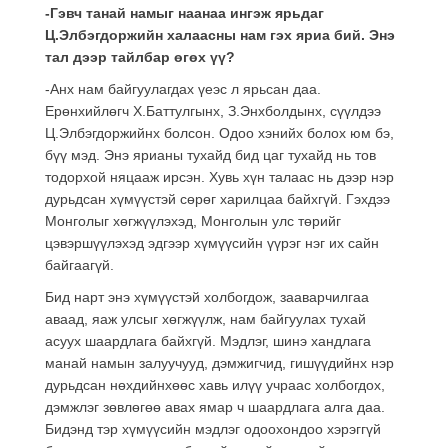
-Гэвч танай намыг наанаа ингэж ярьдаг
Ц.Элбэгдоржийн халаасны нам гэх яриа бий. Энэ
тал дээр тайлбар өгөх үү?
-Анх нам байгуулагдах үеэс л ярьсан даа.
Ерөнхийлөгч Х.Баттулгынх, З.Энхболдынх, сүүлдээ
Ц.Элбэгдоржийнх болсон. Одоо хэнийх болох юм бэ,
бүү мэд. Энэ ярианы тухайд бид цаг тухайд нь тов
тодорхой няцааж ирсэн. Хувь хүн талаас нь дээр нэр
дурьдсан хүмүүстэй сөрөг харилцаа байхгүй. Гэхдээ
Монголыг хөгжүүлэхэд, Монголын улс төрийг
цэвэршүүлэхэд эдгээр хүмүүсийн үүрэг нэг их сайн
байгаагүй.
Бид нарт энэ хүмүүстэй холбогдож, зааварчилгаа
аваад, яаж улсыг хөгжүүлж, нам байгуулах тухай
асуух шаардлага байхгүй. Мэдлэг, шинэ хандлага
манай намын залуучууд, дэмжигчид, гишүүдийнх нэр
дурьдсан нөхдийнхөөс хавь илүү учраас холбогдох,
дэмжлэг зөвлөгөө авах ямар ч шаардлага алга даа.
Бидэнд тэр хүмүүсийн мэдлэг одоохондоо хэрэггүй