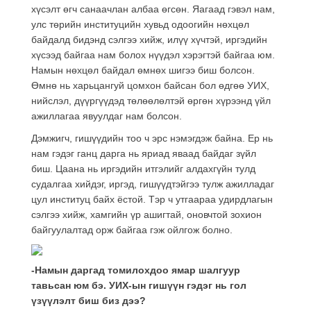
хүсэлт өгч санаачлан албаа өгсөн. Яагаад гэвэл нам,
улс төрийн институцийн хувьд одоогийн нөхцөл
байдалд бидэнд сэлгээ хийж, илүү хүчтэй, иргэдийн
хүсээд байгаа нам болох нүүдэл хэрэгтэй байгаа юм.
Намын нөхцөл байдал өмнөх шигээ биш болсон.
Өмнө нь харьцангуй цомхон байсан бол өдгөө УИХ,
нийслэл, дүүргүүдэд төлөөлөлтэй өргөн хүрээнд үйл
ажиллагаа явуулдаг нам болсон.
Дэмжигч, гишүүдийн тоо ч эрс нэмэгдэж байна. Ер нь
нам гэдэг ганц дарга нь яриад яваад байдаг зүйл
биш. Цаана нь иргэдийн итгэлийг алдахгүйн тулд
судалгаа хийдэг, иргэд, гишүүдтэйгээ тулж ажилладаг
цул институц байх ёстой. Тэр ч утгаараа удирдлагын
сэлгээ хийж, хамгийн үр ашигтай, оновчтой зохион
байгуулалтад орж байгаа гэж ойлгож болно.
-Намын даргад томилохдоо ямар шалгуур
тавьсан юм бэ. УИХ-ын гишүүн гэдэг нь гол
үзүүлэлт биш биз дээ?