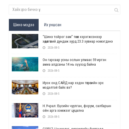
Шинэ мэдээ
Их уншсан
“Шинэ тойрог зам” төсөл хэрэгжсэнээр
хөдөлгөөний дундаж хурд 23.3 хувиар нэмэгдэнэ
2026-08-5
Он гарсаар усны ослын улмаас 59 иргэн
амиа алдсаны 14 нь хүүхэд байна
2026-08-5
Ирэх онд САЙД нар хэдэн төгрөгийн эрх
мэдэлтэй байх вэ?
2026-08-5
Н.Учрал: Бүсийн чуулган, форум, салбарын
ойн арга хэмжээг цуцална
2026-08-5
СОР17: Цэцэрлэг, сургуулийн бүртгэлд