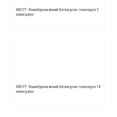
ХӨСҮТ: Улаанбурхан өвчний батлагдсан тохиолдол 3
нэмэгджээ
ХӨСҮТ: Улаанбурхан өвчний батлагдсан тохиолдол 14
нэмэгджээ