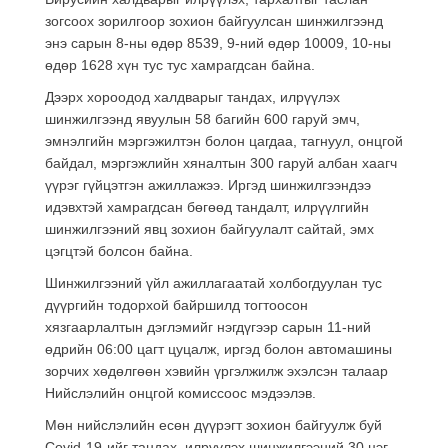
зогсоох зорилгоор зохион байгуулсан шинжилгээнд
энэ сарын 8-ны өдөр 8539, 9-ний өдөр 10009, 10-ны
өдөр 1628 хүн тус тус хамрагдсан байна.
Дээрх хороодод халдварыг тандах, илрүүлэх
шинжилгээнд явуулын 58 багийн 600 гаруй эмч,
эмнэлгийн мэргэжилтэн болон цагдаа, тагнуул, онцгой
байдал, мэргэжлийн хяналтын 300 гаруй албан хаагч
үүрэг гүйцэтгэн ажиллажээ. Иргэд шинжилгээндээ
идэвхтэй хамрагдсан бөгөөд тандалт, илрүүлгийн
шинжилгээний явц зохион байгуулалт сайтай, эмх
цэгцтэй болсон байна.
Шинжилгээний үйл ажиллагаатай холбогдуулан тус
дүүргийн тодорхой байршилд тогтоосон
хязгаарлалтын дэглэмийг нэгдүгээр сарын 11-ний
өдрийн 06:00 цагт цуцалж, иргэд болон автомашины
зорчих хөдөлгөөн хэвийн үргэлжилж эхэлсэн талаар
Нийслэлийн онцгой комиссоос мэдээлэв.
Мөн нийслэлийн есөн дүүрэгт зохион байгуулж буй
Covid-19-ийг тандах, илрүүлэх шинжилгээний 30 цэг