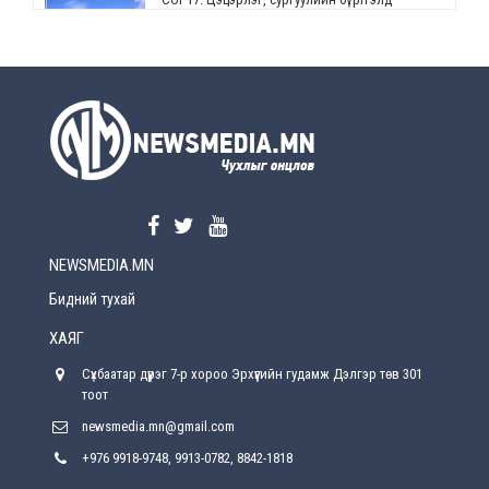
өөрчлөлт орно
2026-08-5
УЕПГ: Биеэ үнэлэхийг зохион байгуулж, хүн
худалдаалсан хэргүүдийг шүүхэд
шилжүүлжээ
2026-08-5
Өнөөдрийн онч үг
2026-08-5
NEWSMEDIA.MN
Энэ сарын 15-наас эхлэн замын хөдөлгөөнд
өөрчлөлт орно
Бидний тухай
2026-08-4
ХАЯГ
С.Бямбацогт: Иргэд, бизнес эрхлэгчдэд
Сүхбаатар дүүрэг 7-р хороо Эрхүүгийн гудамж Дэлгэр төв 301
хүрсэн өгөөжөөрөө ажлаа үнэлж, хэрэгжилтээ
тайлагнадаг байх ёстой
тоот
2026-08-4
newsmedia.mn@gmail.com
+976 9918-9748, 9913-0782, 8842-1818
Улсын онцгой комисс өвөлжилтийн бэлтгэл,
бэлэн байдлыг хангах чиглэлээр хуралдлаа