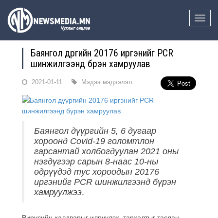
Toggle
naviga
Баянгол дүүргийн 20176 иргэнийг PCR
шинжилгээнд бүрэн хамруулав
2021-01-11
Мэдээ мэдээлэл
Баянгол дүүргийн 5, 6 дугаар
хороонд Covid-19 голомтлон
гарсантай холбогдуулан 2021 оны
нэгдүгээр сарын 8-наас 10-ны
өдрүүдэд тус хороодын 20176
иргэнийг PCR шинжилгээнд бүрэн
хамруулжээ
.
Вирусийн халдварыг илрүүлэх, тархалтыг таслан