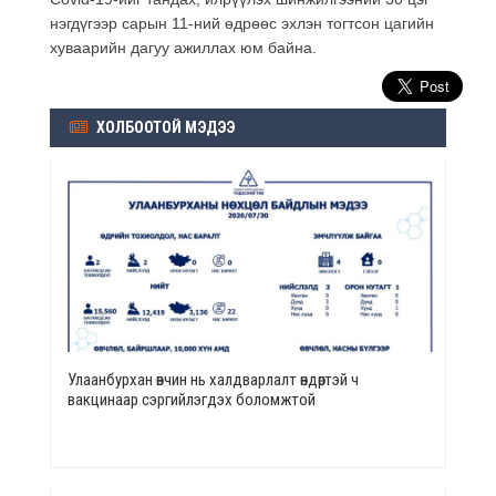
нэгдүгээр сарын 11-ний өдрөөс эхлэн тогтсон цагийн
хуваарийн дагуу ажиллах юм байна.
ХОЛБООТОЙ МЭДЭЭ
Улаанбурхан өвчин нь халдварлалт өндөртэй ч
вакцинаар сэргийлэгдэх боломжтой