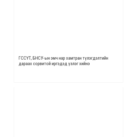
ГССҮТ, БНСУ-ын эмч нар хамтран түлэгдэлтийн
дараах сорвитой иргэдэд үзлэг хийнэ