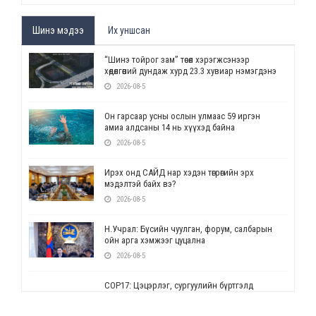
Шинэ мэдээ
Их уншсан
“Шинэ тойрог зам” төсөл хэрэгжсэнээр
хөдөлгөөний дундаж хурд 23.3 хувиар нэмэгдэнэ
2026-08-5
Он гарсаар усны ослын улмаас 59 иргэн
амиа алдсаны 14 нь хүүхэд байна
2026-08-5
Ирэх онд САЙД нар хэдэн төгрөгийн эрх
мэдэлтэй байх вэ?
2026-08-5
Н.Учрал: Бүсийн чуулган, форум, салбарын
ойн арга хэмжээг цуцална
2026-08-5
СОР17: Цэцэрлэг, сургуулийн бүртгэлд
өөрчлөлт орно
2026-08-5