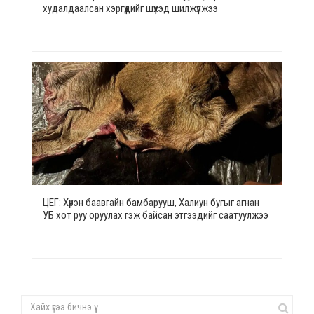
худалдаалсан хэргүүдийг шүүхэд шилжүүлжээ
ЦЕГ: Хүрэн баавгайн бамбарууш, Халиун бугыг агнан
УБ хот руу оруулах гэж байсан этгээдийг саатуулжээ