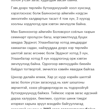
Гэвч дээрх төрлийн бүтээгдэхүүнийг хоол хүнсэнд
хэрэглэснээс болж Баянхонгор аймгийн нэгдсэн
эмнэлгийн халдвартын тасагт 4 том хүн, 3 хүүхэд
хоолны хордлогод орж хэвтэн эмчлүүлж байна.
Мөн Баянхонгор аймгийн Боловсрол соёлын газрын
семинарт оролцсон багш, мэргэжилтнүүд буцах
замдаа Эрдэнэт, Улаанбаатар хотод амьдардаг
хамаатан садан, найзууддаа дээрх нэр төрлийн
шилтэй загас өгснөөс болж Эрдэнэт хотод 3 хүн,
Улаанбатар хотод 8 хүн хордлогонд орж хэвтэн
эмчлүүлээд байна. Одоогоор өвчтнүүдийн биеийн
байдал тогтвортой, эмчилгээ хэвийн явагдаж байгаа
Цэнхэр далайн өгөөж, Хар ус нуур нэрийн шилтэй
загас болон утсан загаснууд нь хаяг шошгоны
зөрчилтэй, хэзээ үйлдвэрлэгдсэн нь тодорхойгүй
бүтээгдэхүүнүүд байжээ. Тиймээс хэрэв загас идсэний
дараа халуурах, бөөлжих, суулгах шинж тэмдэг
илэрвэл харьяа эрүүл мэндийн байгууллагад
яаралтай хандахыг
ЭМЯ-наас сэрэмжлүүлж байна.