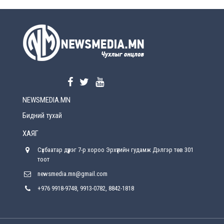
УЕПГ: Биеэ үнэлэхийг зохион байгуулж, хүн
худалдаалсан хэргүүдийг шүүхэд
шилжүүлжээ
2026-08-5
Өнөөдрийн онч үг
2026-08-5
NEWSMEDIA.MN
Энэ сарын 15-наас эхлэн замын хөдөлгөөнд
өөрчлөлт орно
Бидний тухай
2026-08-4
ХАЯГ
С.Бямбацогт: Иргэд, бизнес эрхлэгчдэд
Сүхбаатар дүүрэг 7-р хороо Эрхүүгийн гудамж Дэлгэр төв 301
хүрсэн өгөөжөөрөө ажлаа үнэлж, хэрэгжилтээ
тайлагнадаг байх ёстой
тоот
2026-08-4
newsmedia.mn@gmail.com
+976 9918-9748, 9913-0782, 8842-1818
Улсын онцгой комисс өвөлжилтийн бэлтгэл,
бэлэн байдлыг хангах чиглэлээр хуралдлаа
2026-07-30