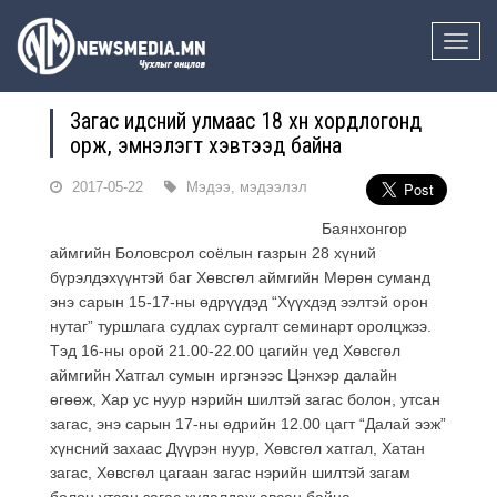
Toggle
naviga
Загас идсний улмаас 18 хүн хордлогонд
орж, эмнэлэгт хэвтээд байна
2017-05-22
Мэдээ, мэдээлэл
Баянхонгор
аймгийн Боловсрол соёлын газрын 28 хүний
бүрэлдэхүүнтэй баг Хөвсгөл аймгийн Мөрөн суманд
энэ сарын 15-17-ны өдрүүдэд “Хүүхдэд ээлтэй орон
нутаг” туршлага судлах сургалт семинарт оролцжээ.
Тэд 16-ны орой 21.00-22.00 цагийн үед Хөвсгөл
аймгийн Хатгал сумын иргэнээс Цэнхэр далайн
өгөөж, Хар ус нуур нэрийн шилтэй загас болон, утсан
загас, энэ сарын 17-ны өдрийн 12.00 цагт “Далай ээж”
хүнсний захаас Дүүрэн нуур, Хөвсгөл хатгал, Хатан
загас, Хөвсгөл цагаан загас нэрийн шилтэй загам
болон утсан загас худалдаж авсан байна.