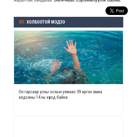
ХОЛБООТОЙ МЭДЭЭ
Он гарсаар усны ослын улмаас 59 иргэн амиа
алдсаны 14 нь хүүхэд байна