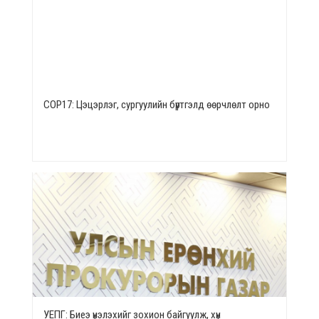
СОР17: Цэцэрлэг, сургуулийн бүртгэлд өөрчлөлт орно
УЕПГ: Биеэ үнэлэхийг зохион байгуулж, хүн