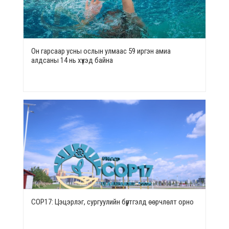
Он гарсаар усны ослын улмаас 59 иргэн амиа
алдсаны 14 нь хүүхэд байна
СОР17: Цэцэрлэг, сургуулийн бүртгэлд өөрчлөлт орно