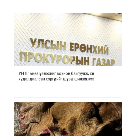
УЕПГ: Биеэ үнэлэхийг зохион байгуулж, хүн
худалдаалсан хэргүүдийг шүүхэд шилжүүлжээ