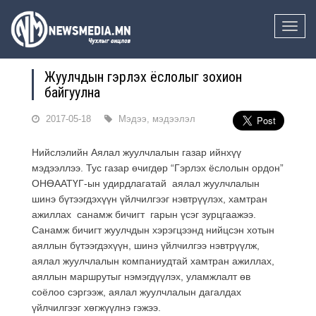
Toggle
naviga
Жуулчдын гэрлэх ёслолыг зохион
байгуулна
2017-05-18
Мэдээ, мэдээлэл
Нийслэлийн Аялал жуулчлалын газар ийнхүү
мэдээллээ. Тус газар өчигдөр “Гэрлэх ёслолын ордон”
ОНӨААТҮГ-ын удирдлагатай аялал жуулчлалын
шинэ бүтээгдэхүүн үйлчилгээг нэвтрүүлэх, хамтран
ажиллах санамж бичигт гарын үсэг зурцгаажээ.
Санамж бичигт жуулчдын хэрэгцээнд нийцсэн хотын
аяллын бүтээгдэхүүн, шинэ үйлчилгээ нэвтрүүлж,
аялал жуулчлалын компаниудтай хамтран ажиллах,
аяллын маршрутыг нэмэгдүүлэх, уламжлалт өв
соёлоо сэргээж, аялал жуулчлалын дагалдах
үйлчилгээг хөгжүүлнэ гэжээ.