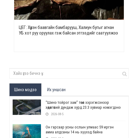
ЦЕГ: Хүрэн баавгайн бамбарууш, Халиун бугыг агнан
УБ хот руу оруулах гэж байсан этгээдийг саатуулжээ
Шинэ мэдээ
Их уншсан
“Шинэ тойрог зам” төсөл хэрэгжсэнээр
хөдөлгөөний дундаж хурд 23.3 хувиар нэмэгдэнэ
2026-08-5
Он гарсаар усны ослын улмаас 59 иргэн
амиа алдсаны 14 нь хүүхэд байна