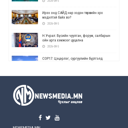
2026-08-5
Ирэх онд САЙД нар хэдэн төгрөгийн эрх
мэдэлтэй байх вэ?
2026-08-5
Н.Учрал: Бүсийн чуулган, форум, салбарын
ойн арга хэмжээг цуцална
2026-08-5
СОР17: Цэцэрлэг, сургуулийн бүртгэлд
өөрчлөлт орно
2026-08-5
УЕПГ: Биеэ үнэлэхийг зохион байгуулж, хүн
худалдаалсан хэргүүдийг шүүхэд
шилжүүлжээ
2026-08-5
Өнөөдрийн онч үг
2026-08-5
NEWSMEDIA.MN