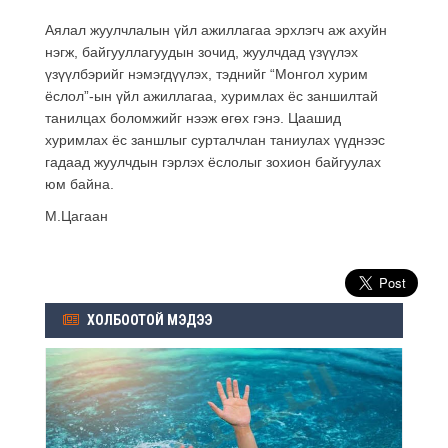
Аялал жуулчлалын үйл ажиллагаа эрхлэгч аж ахуйн
нэгж, байгууллагуудын
зочид, жуулчдад үзүүлэх
үзүүлбэрийг нэмэгдүүлэх, тэднийг “Монгол хурим
ёслол”-ын үйл ажиллагаа, хуримлах ёс заншилтай
танилцах боломжийг нээж өгөх гэнэ. Цаашид
хуримлах ёс заншлыг сурталчлан таниулах үүднээс
гадаад жуулчдын гэрлэх ёслолыг зохион байгуулах
юм байна.
М.Цагаан
ХОЛБООТОЙ МЭДЭЭ