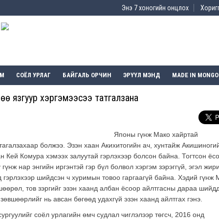
Энэ 7 хоногийн онцлох
Хоригг
ЭМ
СОЁЛ УРЛАГ
БАЙГАЛЬ ОРЧИН
ЭРҮҮЛ МЭНД
MADE IN MONGO
лөө язгуур хэргэмээсээ татгалзана
Японы гүнж Мако хайртай
 тагалзахаар болжээ. Эзэн хаан Акихитогийн ач, хунтайж Акишиноги
 Кей Комура хэмээх залуутай гэрлэхээр болсон байна. Тогтсон ёс
гүнж нар энгийн иргэнтэй гэр бүл болвол хэргэм зэрэггүй, эгэл жир
д гэрлэхээр шийдсэн ч хуримын товоо гаргаагүй байна. Хэдий гүнж 
шөөрөл, тов зэргийг эзэн хаанд албан ёсоор айлтгасны дараа шийдд
 зөвшөөрлийг нь авсан бөгөөд удахгүй эзэн хаанд айлтгах гэнэ.
ургуулийг соёл урлагийн өмч судлал чиглэлээр төгсч, 2016 онд