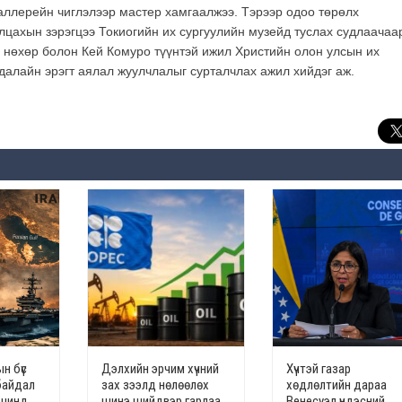
аллерейн чиглэлээр мастер хамгаалжээ. Тэрээр одоо төрөлх
лцахын зэрэгцээ Токиогийн их сургуулийн музейд туслах судлаачаа
 нөхөр болон Кей Комуро түүнтэй ижил Христийн олон улсын их
 далайн эрэгт аялал жуулчлалыг сурталчлах ажил хийдэг аж.
н бүс
Дэлхийн эрчим хүчний
Хүчтэй газар
байдал
зах зээлд нөлөөлөх
хөдлөлтийн дараа
үвшинд
шинэ шийдвэр гарлаа
Венесуэл үндэсний