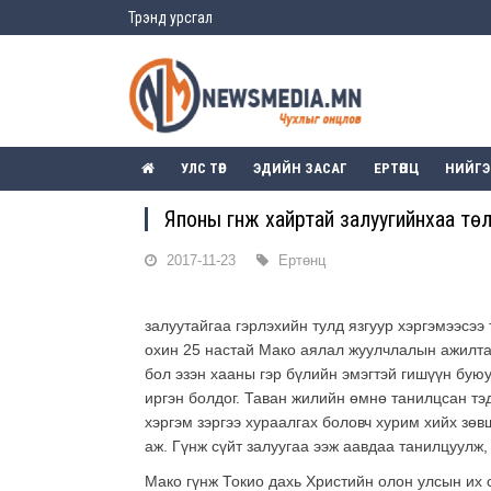
Трэнд урсгал
УЛС ТӨР
ЭДИЙН ЗАСАГ
ЕРТӨНЦ
НИЙГ
Японы гүнж хайртай залуугийнхаа тө
2017-11-23
Ертөнц
залуутайгаа гэрлэхийн тулд язгуур хэргэмээсээ
охин 25 настай Мако аялал жуулчлалын ажилтан
бол эзэн хааны гэр бүлийн эмэгтэй гишүүн буюу 
иргэн болдог. Таван жилийн өмнө танилцсан тэ
хэргэм зэргээ хураалгах боловч хурим хийх зөв
аж. Гүнж сүйт залуугаа ээж аавдаа танилцуулж,
Мако гүнж Токио дахь Христийн олон улсын их с