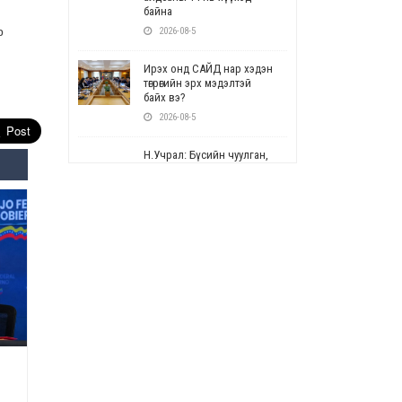
байна
р
2026-08-5
Ирэх онд САЙД нар хэдэн
төгрөгийн эрх мэдэлтэй
байх вэ?
2026-08-5
Н.Учрал: Бүсийн чуулган,
форум, салбарын ойн
арга хэмжээг цуцална
2026-08-5
СОР17: Цэцэрлэг,
сургуулийн бүртгэлд
өөрчлөлт орно
2026-08-5
УЕПГ: Биеэ үнэлэхийг
зохион байгуулж, хүн
худалдаалсан хэргүүдийг
шүүхэд шилжүүлжээ
2026-08-5