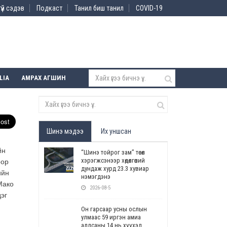
үй сэдэв
Подкаст
Танил биш танил
COVID-19
LIA
АМРАХ АГШИН
Шинэ мэдээ
Их уншсан
йн
“Шинэ тойрог зам” төсөл
хэрэгжсэнээр хөдөлгөөний
оор
дундаж хурд 23.3 хувиар
ийн
нэмэгдэнэ
Мако
2026-08-5
эг
Он гарсаар усны ослын
улмаас 59 иргэн амиа
алдсаны 14 нь хүүхэд