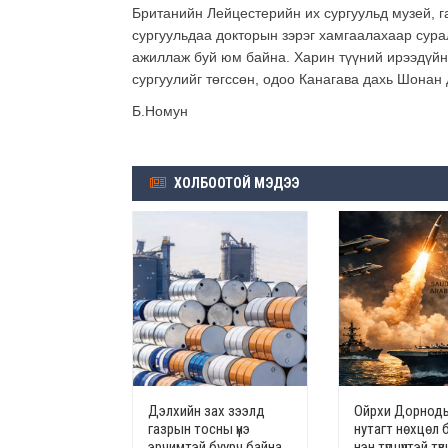
Британийн Лейцестерийн их сургуульд музей, г
сургуульдаа докторын зэрэг хамгаалахаар сура
ажиллаж буй юм байна. Харин түүний ирээдүйн
сургуулийг төгссөн, одоо Канагава дахь Шонан
Б.Номун
ХОЛБООТОЙ МЭДЭЭ
Дэлхийн зах зээлд
Ойрхи Дорноды
газрын тосны үнэ
нутагт нөхцөл 
эрчимтэй буурч байна
нэн түгшүүртэй т