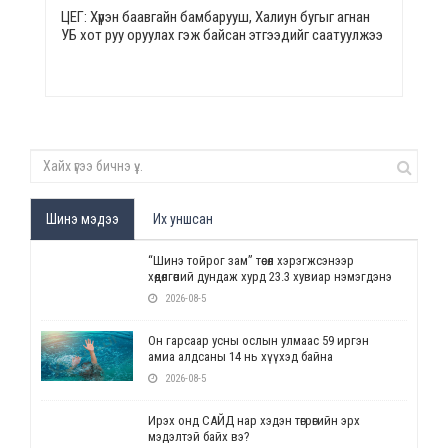
ЦЕГ: Хүрэн баавгайн бамбарууш, Халиун бугыг агнан
УБ хот руу оруулах гэж байсан этгээдийг саатуулжээ
Шинэ мэдээ
Их уншсан
“Шинэ тойрог зам” төсөл хэрэгжсэнээр
хөдөлгөөний дундаж хурд 23.3 хувиар нэмэгдэнэ
2026-08-5
Он гарсаар усны ослын улмаас 59 иргэн
амиа алдсаны 14 нь хүүхэд байна
2026-08-5
Ирэх онд САЙД нар хэдэн төгрөгийн эрх
мэдэлтэй байх вэ?