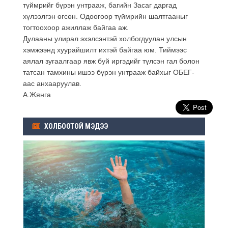
түймрийг бүрэн унтрааж, багийн Засаг даргад
хүлээлгэн өгсөн. Одоогоор түймрийн шалтгааныг
тогтоохоор ажиллаж байгаа аж.
Дулааны улирал эхэлсэнтэй холбогдуулан улсын
хэмжээнд хуурайшилт ихтэй байгаа юм. Тиймээс
аялал зугаалгаар явж буй иргэдийг түлсэн гал болон
татсан тамхины ишээ бүрэн унтрааж байхыг ОБЕГ-
аас анхааруулав.
А.Жянга
ХОЛБООТОЙ МЭДЭЭ