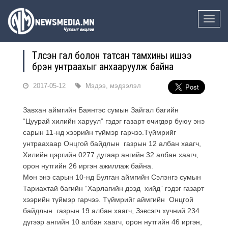
Toggle
naviga
Түлсэн гал болон татсан тамхины ишээ
бүрэн унтраахыг анхааруулж байна
2017-05-12
Мэдээ, мэдээлэл
Завхан аймгийн Баянтэс сумын Зайгал багийн
“Цуурай хилийн харуул” гэдэг газарт өчигдөр буюу энэ
сарын 11-нд хээрийн түймэр гарчээ.Түймрийг
унтраахаар Онцгой байдлын газрын 12 албан хаагч,
Хилийн цэргийн 0277 дугаар ангийн 32 албан хаагч,
орон нутгийн 26 иргэн ажиллаж байна.
Мөн энэ сарын 10-нд Булган аймгийн Сэлэнгэ сумын
Тариахтай багийн “Харлагийн дээд хийд” гэдэг газарт
хээрийн түймэр гарчээ. Түймрийг аймгийн Онцгой
байдлын газрын 19 албан хаагч, Зэвсэгч хүчний 234
дүгээр ангийн 10 албан хаагч, орон нутгийн 46 иргэн,