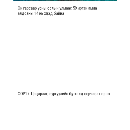
Он гарсаар усны ослын улмаас 59 иргэн амиа
алдсаны 14 нь хүүхэд байна
СОР17: Цэцэрлэг, сургуулийн бүртгэлд өөрчлөлт орно