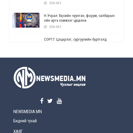
2026-08-5
Н.Учрал: Бүсийн чуулган, форум, салбарын
ойн арга хэмжээг цуцална
2026-08-5
СОР17: Цэцэрлэг, сургуулийн бүртгэлд
өөрчлөлт орно
2026-08-5
УЕПГ: Биеэ үнэлэхийг зохион байгуулж, хүн
худалдаалсан хэргүүдийг шүүхэд
шилжүүлжээ
2026-08-5
Өнөөдрийн онч үг
2026-08-5
NEWSMEDIA.MN
Энэ сарын 15-наас эхлэн замын хөдөлгөөнд
өөрчлөлт орно
Бидний тухай
2026-08-4
ХАЯГ