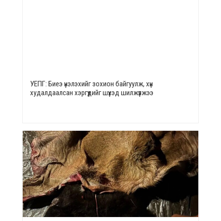
УЕПГ: Биеэ үнэлэхийг зохион байгуулж, хүн
худалдаалсан хэргүүдийг шүүхэд шилжүүлжээ