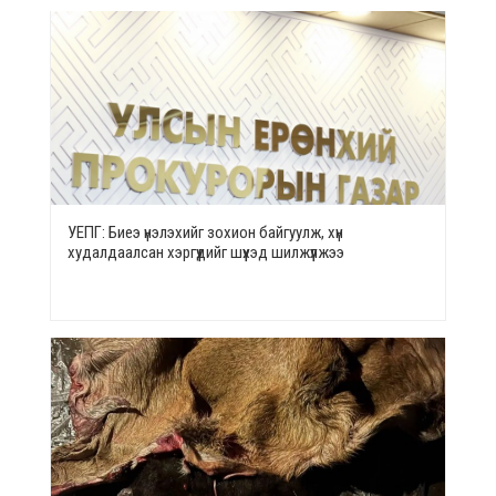
УЕПГ: Биеэ үнэлэхийг зохион байгуулж, хүн
худалдаалсан хэргүүдийг шүүхэд шилжүүлжээ