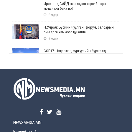
Ирэх онд САЙД нар хэдэн төгрөгийн эрх
мэдэлтэй байх вэ?
Өчигдөр
Н.Учрал: Бүсийн чуулган, форум, салбарын
ойн арга хэмжээг цуцална
Өчигдөр
СОР17: Цэцэрлэг, сургуулийн бүртгэлд
өөрчлөлт орно
Өчигдөр
УЕПГ: Биеэ үнэлэхийг зохион байгуулж, хүн
худалдаалсан хэргүүдийг шүүхэд
шилжүүлжээ
Өчигдөр
Өнөөдрийн онч үг
Өчигдөр
NEWSMEDIA.MN
Энэ сарын 15-наас эхлэн замын хөдөлгөөнд
өөрчлөлт орно
Бидний тухай