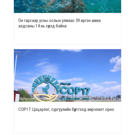
Он гарсаар усны ослын улмаас 59 иргэн амиа
алдсаны 14 нь хүүхэд байна
СОР17: Цэцэрлэг, сургуулийн бүртгэлд өөрчлөлт орно