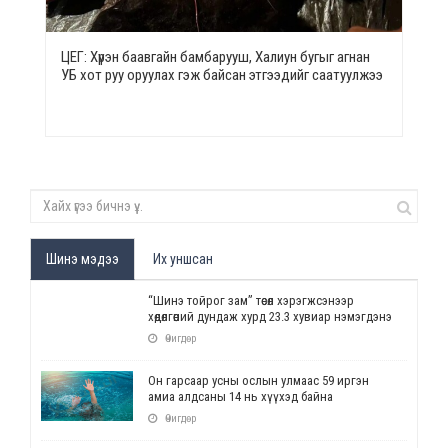
ЦЕГ: Хүрэн баавгайн бамбарууш, Халиун бугыг агнан
УБ хот руу оруулах гэж байсан этгээдийг саатуулжээ
Шинэ мэдээ
Их уншсан
“Шинэ тойрог зам” төсөл хэрэгжсэнээр
хөдөлгөөний дундаж хурд 23.3 хувиар нэмэгдэнэ
Өчигдөр
Он гарсаар усны ослын улмаас 59 иргэн
амиа алдсаны 14 нь хүүхэд байна
Өчигдөр