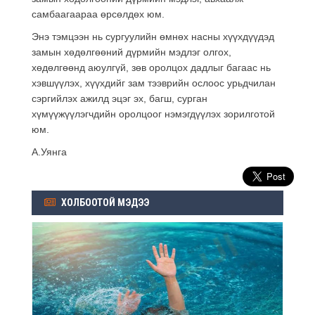
самбаагаараа өрсөлдөх юм.
Энэ тэмцээн нь сургуулийн өмнөх насны хүүхдүүдэд
замын хөдөлгөөний дүрмийн мэдлэг олгох,
хөдөлгөөнд аюулгүй, зөв оролцох дадлыг багаас нь
хэвшүүлэх, хүүхдийг зам тээврийн ослоос урьдчилан
сэргийлэх ажилд эцэг эх, багш, сурган
хүмүүжүүлэгчдийн оролцоог нэмэгдүүлэх зорилготой
юм.
А.Уянга
ХОЛБООТОЙ МЭДЭЭ