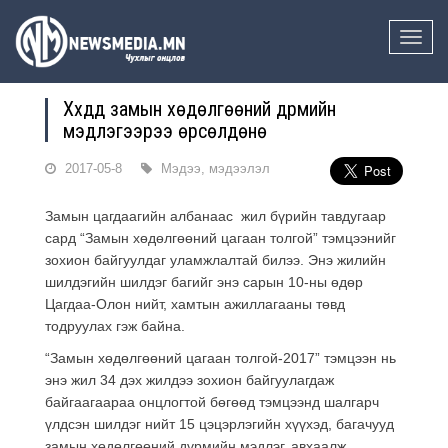
Toggle
naviga
Хүүхдүүд замын хөдөлгөөний дүрмийн
мэдлэгээрээ өрсөлдөнө
2017-05-8
Мэдээ, мэдээлэл
Замын цагдаагийн албанаас жил бүрийн тавдугаар
сард “Замын хөдөлгөөний цагаан толгой” тэмцээнийг
зохион байгуулдаг уламжлалтай билээ. Энэ жилийн
шилдэгийн шилдэг багийг энэ сарын 10-ны өдөр
Цагдаа-Олон нийт, хамтын ажиллагааны төвд
тодруулах гэж байна.
“Замын хөдөлгөөний цагаан толгой-2017” тэмцээн нь
энэ жил 34 дэх жилдээ зохион байгуулагдаж
байгаагаараа онцлогтой бөгөөд тэмцээнд шалгарч
үлдсэн шилдэг нийт 15 цэцэрлэгийн хүүхэд, багачууд
замын хөдөлгөөний дүрмийн мэдлэг, авхаалж