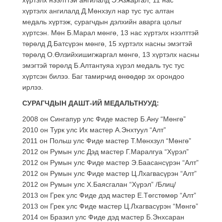
хүртэлх ангилалд Д.Мөнхзул нар тус тус алтан
медаль хүртэж, сурагчдын дэлхийн аварга цолыг
хүртсэн. Мөн Б.Марал мөнгө, 13 нас хүртэлх нээлттэй
төрөлд Д.Батсүрэн мөнгө, 15 хүртэлх насны эмэгтэй
төрөлд О.Өлзийхишигжаргал мөнгө, 13 хүртэлх насны
эмэгтэй төрөлд Б.Алтантуяа хүрэл медаль тус тус
хүртсэн билээ. Баг тамирчид өнөөдөр эх орондоо
ирлээ.
СУРАГЧДЫН ДАШТ-ИЙ МЕДАЛЬТНУУД:
2008 он Сингапур улс Фиде мастер Б.Ану “Мөнгө”
2010 он Турк улс Их мастер А.Энхтуул “Алт”
2011 он Польш улс Фиде мастер Т.Мөнхзул “Мөнгө”
2012 он Румын улс Дэд мастер Г.Маралгуа “Хүрэл”
2012 он Румын улс Фиде мастер Э.Баасансүрэн “Алт”
2012 он Румын улс Фиде мастер Ц.Лхагвасүрэн “Алт”
2012 он Румын улс Х.Баясгалан “Хүрэл” /Блиц/
2013 он Грек улс Фиде дэд мастер Е.Төгстөмөр “Алт”
2013 он Грек улс Фиде мастер Ц.Лхагвасүрэн “Мөнгө”
2014 он Бразил улс Фиде дэд мастер Б.Энхсаран