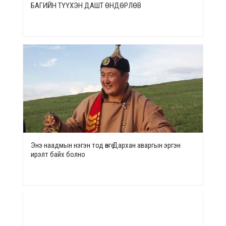
БАГИЙН ТҮҮХЭН ДАШТ ӨНДӨРЛӨВ
Энэ наадмын нэгэн тод өнгө Дархан аваргын эргэн
ирэлт байх болно