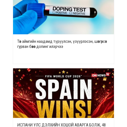
Төв аймгийн наадамд түрүүлсэн, үзүүрлэсэн, шөвгөрсөн
гурван бөхөөс допинг илэрчээ
ИСПАНИ УЛС ДЭЛХИЙН ХОШОЙ АВАРГА БОЛЖ, 48