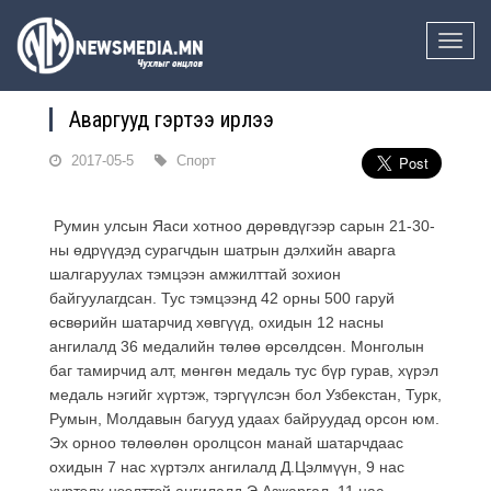
Toggle
naviga
Аваргууд гэртээ ирлээ
2017-05-5
Спорт
Румин улсын Яаси хотноо дөрөвдүгээр сарын 21-30-
ны өдрүүдэд сурагчдын шатрын дэлхийн аварга
шалгаруулах тэмцээн амжилттай зохион
байгуулагдсан. Тус тэмцээнд 42 орны 500 гаруй
өсвөрийн шатарчид хөвгүүд, охидын 12 насны
ангилалд 36 медалийн төлөө өрсөлдсөн. Монголын
баг тамирчид алт, мөнгөн медаль тус бүр гурав, хүрэл
медаль нэгийг хүртэж, тэргүүлсэн бол Узбекстан, Турк,
Румын, Молдавын багууд удаах байруудад орсон юм.
Эх орноо төлөөлөн оролцсон манай шатарчдаас
охидын 7 нас хүртэлх ангилалд Д.Цэлмүүн, 9 нас
хүртэлх нээлттэй ангилалд Э.Азжаргал, 11 нас