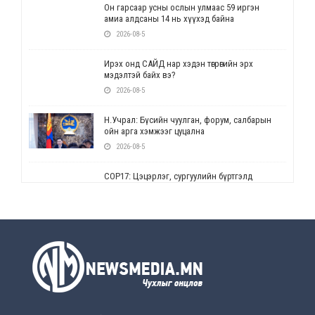
Он гарсаар усны ослын улмаас 59 иргэн
амиа алдсаны 14 нь хүүхэд байна
2026-08-5
Ирэх онд САЙД нар хэдэн төгрөгийн эрх
мэдэлтэй байх вэ?
2026-08-5
Н.Учрал: Бүсийн чуулган, форум, салбарын
ойн арга хэмжээг цуцална
2026-08-5
СОР17: Цэцэрлэг, сургуулийн бүртгэлд
өөрчлөлт орно
2026-08-5
УЕПГ: Биеэ үнэлэхийг зохион байгуулж, хүн
худалдаалсан хэргүүдийг шүүхэд
шилжүүлжээ
2026-08-5
Өнөөдрийн онч үг