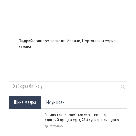
Өнөөдрийн онцлох тоглолт: Испани, Португалын сорил
эхэлнэ
Шинэ мэдээ
Их уншсан
“Шинэ тойрог зам” төсөл хэрэгжсэнээр
хөдөлгөөний дундаж хурд 23.3 хувиар нэмэгдэнэ
2026-08-5