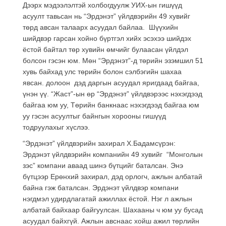
Дээрх мэдээлэлтэй холбогдуулж УИХ-ын гишүүд
асуулт тавьсан нь “Эрдэнэт” үйлдвэрийн 49 хувийг
төрд авсан талаарх асуудал байлаа. Шүүхийн
шийдвэр гарсан хойно бүртгэл хийх эсэхээ шийдэх
ёстой байтал төр хувийн өмчийг булаасан үйлдэл
болсон гэсэн юм. Мөн “Эрдэнэт”-д төрийн эзэмшил 51
хувь байхад улс төрийн болон сэлбэгийн шахаа
явсан. долоон дэд даргын асуудал яригдаад байгаа,
үнэн үү. “Жаст”-ын өр “Эрдэнэт” үйлдвэрээс нэхэгдээд
байгаа юм уу, Төрийн банкнаас нэхэгдээд байгаа юм
уу гэсэн асуултыг байнгын хорооны гишүүд
тодруулахыг хүслээ.
“Эрдэнэт” үйлдвэрийн захирал Х.Бадамсүрэн:
Эрдэнэт үйлдвэрийн компанийн 49 хувийг “Монголын
зэс” компани аваад шинэ бүтцийг баталсан. Энэ
бүтцээр Ерөнхий захирал, дэд орлогч, ажлын албатай
байна гэж баталсан. Эрдэнэт үйлдвэр компани
нэгдмэл удирдлагатай ажиллах ёстой. Нэг л ажлын
албатай байхаар байгуулсан. Шахааны ч юм уу бусад
асуудал байхгүй. Ажлын авснаас хойш ажил төрлийн