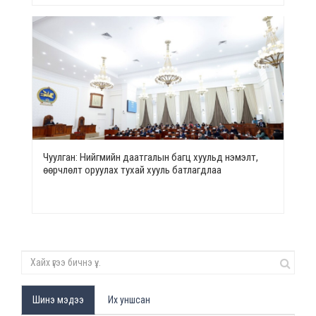
Чуулган: Нийгмийн даатгалын багц хуульд нэмэлт,
өөрчлөлт оруулах тухай хууль батлагдлаа
Шинэ мэдээ
Их уншсан