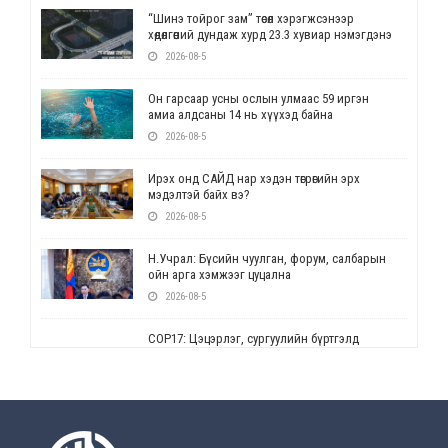
“Шинэ тойрог зам” төсөл хэрэгжсэнээр
хөдөлгөөний дундаж хурд 23.3 хувиар нэмэгдэнэ
2026-08-5
Он гарсаар усны ослын улмаас 59 иргэн
амиа алдсаны 14 нь хүүхэд байна
2026-08-5
Ирэх онд САЙД нар хэдэн төгрөгийн эрх
мэдэлтэй байх вэ?
2026-08-5
Н.Учрал: Бүсийн чуулган, форум, салбарын
ойн арга хэмжээг цуцална
2026-08-5
СОР17: Цэцэрлэг, сургуулийн бүртгэлд
өөрчлөлт орно
2026-08-5
УЕПГ: Биеэ үнэлэхийг зохион байгуулж, хүн
худалдаалсан хэргүүдийг шүүхэд