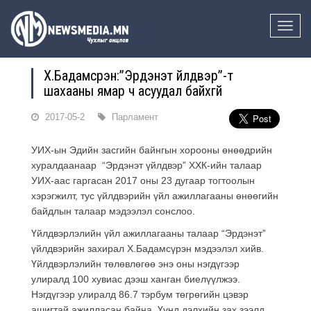
Toggle
naviga
Х.Бадамсүрэн:”Эрдэнэт үйлдвэр”-т
шахааны ямар ч асуудал байхгүй
2017-05-2
Парламент
УИХ-ын Эдийн засгийн байнгын хорооны өнөөдрийн
хуралдаанаар “Эрдэнэт үйлдвэр” ХХК-ийн талаар
УИХ-аас гаргасан 2017 оны 23 дугаар тогтоолын
хэрэгжилт, тус үйлдвэрийн үйл ажиллагааны өнөөгийн
байдлын талаар мэдээлэл сонслоо.
Үйлдвэрлэлийн үйл ажиллагааны талаар “Эрдэнэт”
үйлдвэрийн захирал Х.Бадамсүрэн мэдээлэл хийв.
Үйлдвэрлэлийн төлөвлөгөө энэ оны нэгдүгээр
улиралд 100 хувиас дээш ханган биелүүлжээ.
Нэгдүгээр улиралд 86.7 тэрбум төгрөгийн цэвэр
ашигтай ажилласан байна. Үүнд дэлхийн зах зээлд