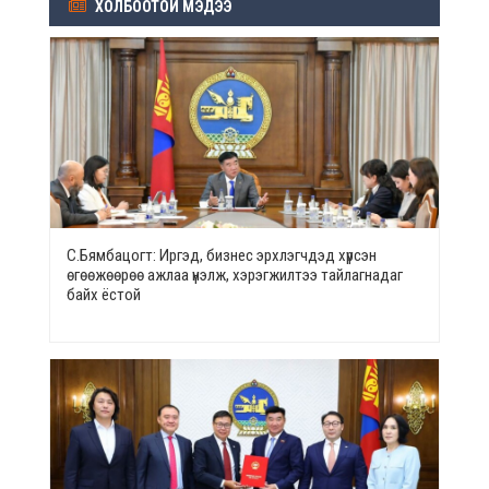
ХОЛБООТОЙ МЭДЭЭ
С.Бямбацогт: Иргэд, бизнес эрхлэгчдэд хүрсэн
өгөөжөөрөө ажлаа үнэлж, хэрэгжилтээ тайлагнадаг
байх ёстой