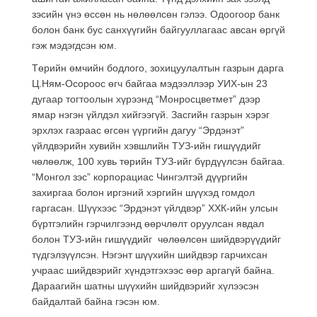
зэсийн үнэ өссөн нь нөлөөлсөн гэлээ. Одоогоор банк
болон банк бус санхүүгийн байгууллагаас авсан өргүй
гэж мэдэгдсэн юм.
Төрийн өмчийн бодлого, зохицуулалтын газрын дарга
Ц.Ням-Осороос өгч байгаа мэдээллээр УИХ-ын 23
дугаар тогтоолын хүрээнд “Монросцветмет” дээр
ямар нэгэн үйлдэл хийгээгүй. Засгийн газрын хэрэг
эрхлэх газраас өгсөн үүргийн дагуу “Эрдэнэт”
үйлдвэрийн хувийн хэвшлийн ТУЗ-ийн гишүүдийг
чөлөөлж, 100 хувь төрийн ТУЗ-ийг бүрдүүлсэн байгаа.
“Монгол зэс” корпорациас Чингэлтэй дүүргийн
захиргаа болон иргэний хэргийн шүүхэд гомдол
гаргасан. Шүүхээс “Эрдэнэт үйлдвэр” ХХК-ийн улсын
бүртгэлийн гэрчилгээнд өөрчлөлт оруулсан явдал
болон ТУЗ-ийн гишүүдийг чөлөөлсөн шийдвэрүүдийг
түдгэлзүүлсэн. Нэгэнт шүүхийн шийдвэр гарчихсан
учраас шийдвэрийг хүндэтгэхээс өөр аргагүй байна.
Дараагийн шатны шүүхийн шийдвэрийг хүлээсэн
байдалтай байна гэсэн юм.