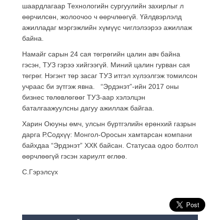
шаардлагаар Технологийн сургуулийн захирлыг л
өөрчилсөн, жолоочоо ч өөрчлөөгүй. Үйлдвэрлэлд
ажилладаг мэргэжлийн хүмүүс чиглэлээрээ ажиллаж
байна.
Намайг сарын 24 сая төгрөгийн цалин авч байна
гэсэн, ТУЗ гэрээ хийгээгүй. Миний цалин гурван сая
төгрөг. Нэгэнт төр засаг ТУЗ итгэл хүлээлгэж томилсон
учраас би зүтгэж явна. “Эрдэнэт”-ийн 2017 оны
бизнес төлөвлөгөөг ТУЗ-аар хэлэлцэн
баталгаажуулсны дагуу ажиллаж байгаа.
Харин Оюуны өмч, улсын бүртгэлийн ерөнхий газрын
дарга Р.Содхүү: Монгол-Оросын хамтарсан компани
байхдаа “Эрдэнэт” ХХК байсан. Статусаа одоо болтол
өөрчлөөгүй гэсэн хариулт өглөө.
С.Гэрэлсүх