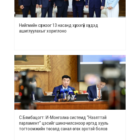
Нийгмийн сүлжээг 13 насанд хүрээгүй хүүхдэд
ашиглуулахыг хориглоно
С.Бямбацогт: И-Монголиа системд “Нээлттэй
парламент” цэсийг шинэчилсэнээр иргэд хууль
тогтоомжийн төсөлд санал өгөх эрхтэй болов